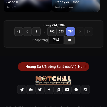
Jason X
Freddy vs. Jason
Jason X
Freddy vs. Jason
Trang
794
/
794
1
...
792
793
794
Nhập trang:
Đi
Hoàng Sa & Trường Sa là của Việt Nam!