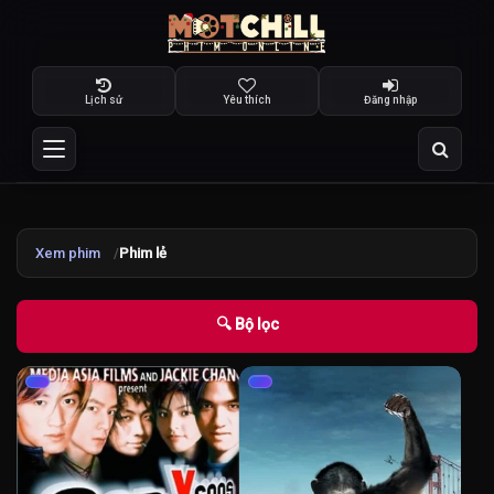
Lịch sử
Yêu thích
Đăng nhập
Xem phim
Phim lẻ
🔍 Bộ lọc