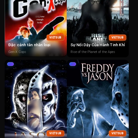
VIETSUB
VIETSUB
Đặc cảnh tân nhân loại
Sự Nổi Dậy Của Hành Tinh Khỉ
Gen-X Cops
Rise of the Planet of the Apes
VIETSUB
VIETSUB