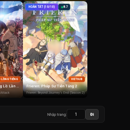
HOÀN TẤT (10/10)
8.7
+ LỒNG TIẾNG
VIETSUB
Đại Chiến Người Khổng Lồ: Lần Tấn Công Cuối Cùng (Đại Chiến Titan)
Frieren: Pháp Sư Tiễn Táng 2
 Attack
Frieren: Beyond Journey's End (Season 2)
Nhập trang:
Đi