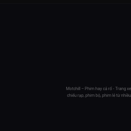
Motchill – Phim hay cả rổ - Trang x
chiếu rạp, phim bộ, phim lẻ từ nhi