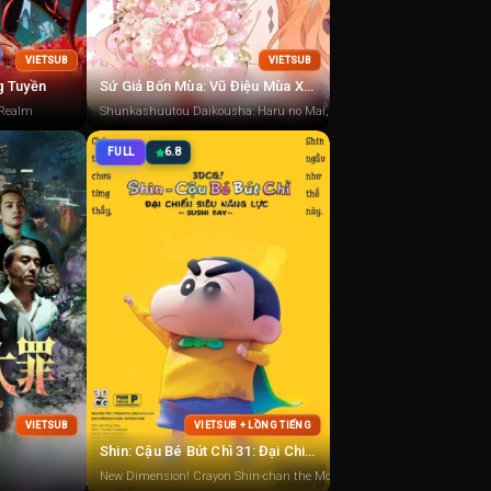
VIETSUB
VIETSUB
g Tuyền
Sứ Giả Bốn Mùa: Vũ Điệu Mùa Xuân
 Realm
Shunkashuutou Daikousha: Haru no Mai, Agents of the Four Seasons, Ag
FULL
6.8
VIETSUB
VIETSUB + LỒNG TIẾNG
Shin: Cậu Bé Bút Chì 31: Đại Chiến Siêu Năng Lực ~ Sushi Bay ~
New Dimension! Crayon Shin-chan the Movie: Battle of Supernatural Po