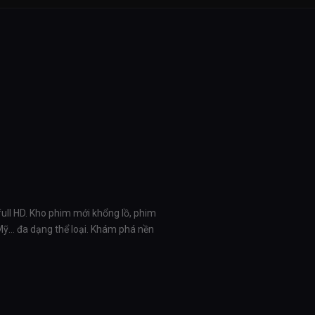
full HD. Kho phim mới khổng lồ, phim
 Mỹ… đa dạng thể loại. Khám phá nền