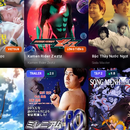
VIETSUB
LỒNG TIẾNG
ược
Kamen Rider Zeztz
Bậc Thầy Nước Ngọt
Kamen Rider Zeztz
Soda Master
TRAILER
2.0
TẬP 2
9.8