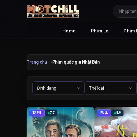
Home
Phim Lẻ
Phim 
Trang chủ
Phim quốc gia Nhật Bản
TẬP 8
7.7
FULL
8.9