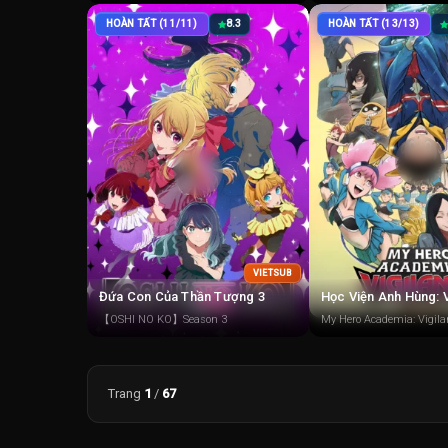
HOÀN TẤT (11/11)
8.3
HOÀN TẤT (13/13)
VIETSUB
Đứa Con Của Thần Tượng 3
Học Viện Anh Hùng: V
【OSHI NO KO】Season 3
My Hero Academia: Vigila
Trang
1
/
67