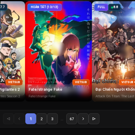
7.7
HOÀN TẤT (13/13)
FULL
8.8
VIETSUB
VIETSUB
VIETSUB 
igilantes 2
Fate/strange Fake
ntes Season 2
Fate/strange Fake
Attack On Titan: The Last
1
2
3
...
67