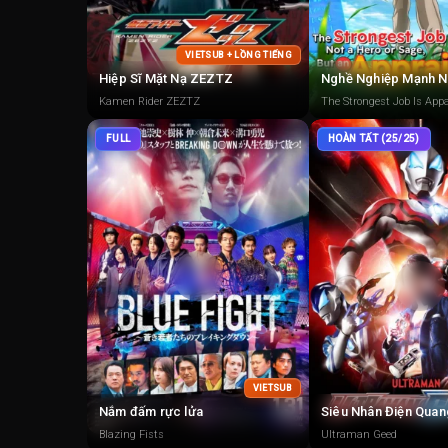
VIETSUB + LỒNG TIẾNG
Hiệp Sĩ Mặt Nạ ZEZTZ
Kamen Rider ZEZTZ
The Strongest Job Is Appa
FULL
HOÀN TẤT (25/25)
VIETSUB
Nắm đấm rực lửa
Siêu Nhân Điện Qua
Blazing Fists
Ultraman Geed