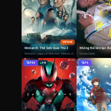
VIETSUB
Monarch: Thế Giới Quái Thú 2
Không thể liên lạc đ
Monarch: Legacy of Monsters (Season 2)
Unreachable
TẬP 30
9.8
TẬP 3