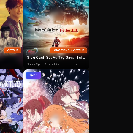
VIETSUB
LỒNG TIẾNG + VIETSUB
Siêu Cảnh Sát Vũ Trụ Gavan Infinity
Super Space Sheriff Gavan Infinity
TẬP 3