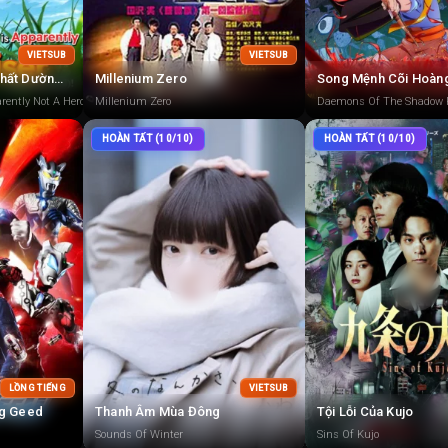
VIETSUB
VIETSUB
Nghề Nghiệp Mạnh Nhất Dường Như Không Phải Là Anh Hùng Hay Hiền Triết, Mà Là Người Thẩm Định (Tạm Thời)!
Millenium Zero
Song Mệnh Cõi Hoàn
rently Not A Hero Or A Sage, But An Appraiser (Provisional)!
Millenium Zero
Daemons Of The Shadow
HOÀN TẤT (10/10)
HOÀN TẤT (10/10)
LỒNG TIẾNG
VIETSUB
ng Geed
Thanh Âm Mùa Đông
Tội Lỗi Của Kujo
Sounds Of Winter
Sins Of Kujo