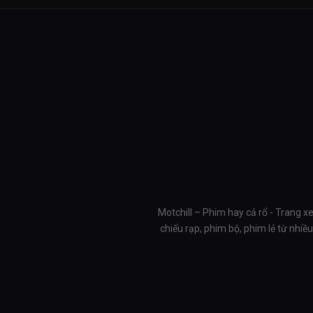
Motchill – Phim hay cả rổ - Trang x
chiếu rạp, phim bộ, phim lẻ từ nhi