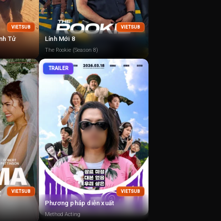
VIETSUB
VIETSUB
nh Tử
Lính Mới 8
The Rookie (Season 8)
TRAILER
VIETSUB
VIETSUB
Phương pháp diễn xuất
Method Acting