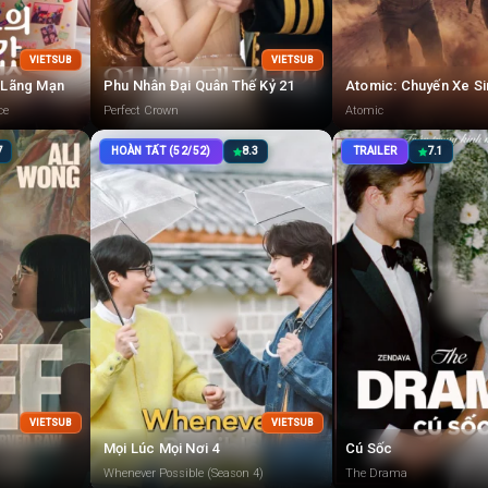
VIETSUB
VIETSUB
a Lãng Mạn
Phu Nhân Đại Quân Thế Kỷ 21
Atomic: Chuyến Xe Si
ce
Perfect Crown
Atomic
7
HOÀN TẤT (52/52)
8.3
TRAILER
7.1
VIETSUB
VIETSUB
Mọi Lúc Mọi Nơi 4
Cú Sốc
Whenever Possible (Season 4)
The Drama