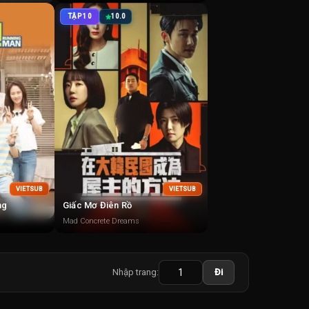
TẬP 10
10.0
VIETSUB
VIETSUB
ng
Giấc Mơ Điên Rồ
Mad Concrete Dreams
Nhập trang:
Đi