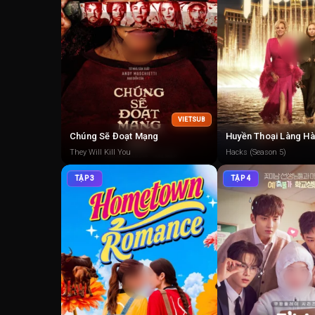
VIETSUB
Chúng Sẽ Đoạt Mạng
Huyền Thoại Làng Hà
They Will Kill You
Hacks (Season 5)
TẬP 3
TẬP 4