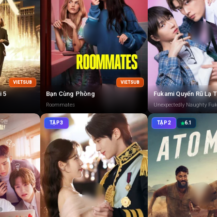
VIETSUB
VIETSUB
i 5
Bạn Cùng Phòng
Fukami Quyến Rũ Lạ 
Roommates
Unexpectedly Naughty Fu
TẬP 3
TẬP 2
6.1