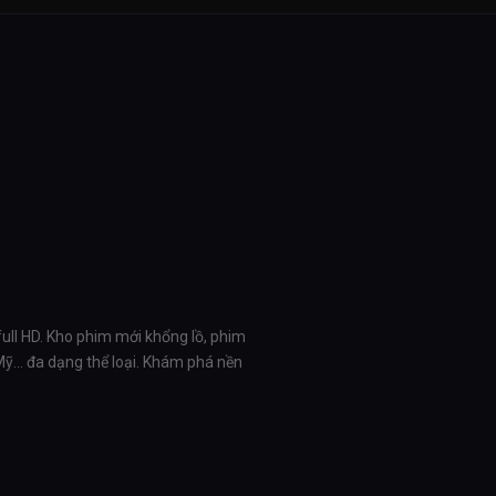
full HD. Kho phim mới khổng lồ, phim
 Mỹ… đa dạng thể loại. Khám phá nền