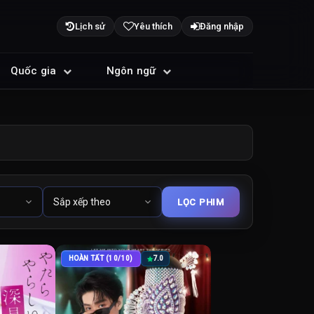
Lịch sử
Yêu thích
Đăng nhập
Quốc gia
Ngôn ngữ
HOÀN TẤT (10/10)
7.0