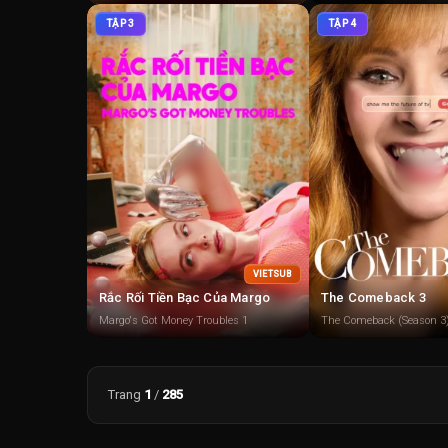
TẬP 3
TẬP 4
VIETSUB
Rắc Rối Tiền Bạc Của Margo
The Comeback 3
Margo's Got Money Troubles 1
The Comeback (Season 3
Trang
1
/
285