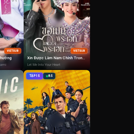
VIETSUB
VIETSUB
Thường
Xin Được Làm Nam Chính Trong Trái Tim Nam Chính
kami
Let Me Into Your Heart
TẬP 15
8.5