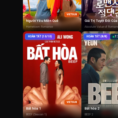
VIETSUB
Người Yêu Miền Quê
Giá Trị Tuyệt Đối Củ
Hometown Romance
Absolute Value of Roman
HOÀN TẤT (10/10)
HOÀN TẤT (8/8)
7.
VIETSUB
Bất hòa 1
Bất hòa 2
BEEF (Season 1)
BEEF 2