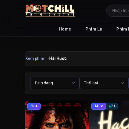
Home
Phim Lẻ
Phim 
Xem phim
Hài Hước
FULL
TẬP 2
7.4