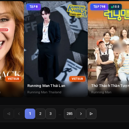
TẬP 8
TẬP 798
10.0
VIETSUB
VIETSUB
Running Man Thái Lan
Thử Thách Thần Tượ
)
Running Man Thailand
Running Man
1
2
3
...
285