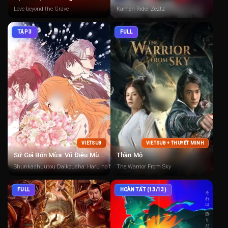
Love beyond the Grave
Kamen Rider Zeztz
TẬP 3
FULL
VIETSUB
VIETSUB + THUYẾT MINH
Sứ Giả Bốn Mùa: Vũ Điệu Mùa Xuân
Thần Mộ
Shunkashuutou Daikousha: Haru no Mai, Agents of the Four Seasons, Agents of the 
The Warrior From Sky
FULL
HOÀN TẤT (13/13)