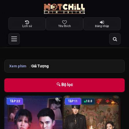
Lịch sử
Yêu thích
Đăng nhập
Xem phim
Giả Tượng
🔍 Bộ lọc
TẬP 22
TẬP 11
10.0