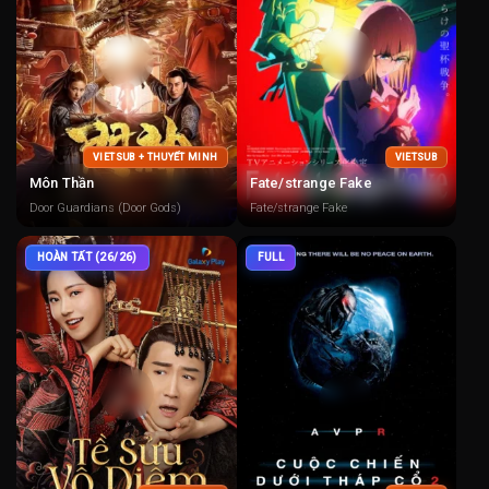
VIETSUB + THUYẾT MINH
VIETSUB
Môn Thần
Fate/strange Fake
Door Guardians (Door Gods)
Fate/strange Fake
HOÀN TẤT (26/26)
FULL