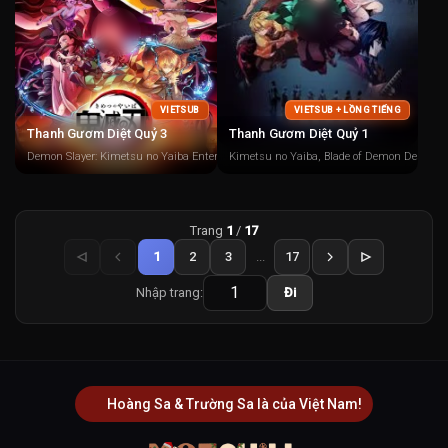
VIETSUB
VIETSUB + LỒNG TIẾNG
Thanh Gươm Diệt Quỷ 3
Thanh Gươm Diệt Quỷ 1
Demon Slayer: Kimetsu no Yaiba Entertainment District Arc
Kimetsu no Yaiba, Blade of Demon Destruct
Trang
1
/
17
1
2
3
...
17
Nhập trang:
Đi
Hoàng Sa & Trường Sa là của Việt Nam!