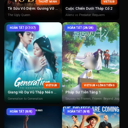
THUYẾT MINH
VIETSUB
Tề Sửu Vô Diệm: Gương Vỡ Lại Lành
Cuộc Chiến Dưới Tháp Cổ 2
The Ugly Queen
Aliens vs Predator: Requiem
HOÀN TẤT (37/37)
HOÀN TẤT (28/28)
VIETSUB
VIETSUB + LỒNG TIẾNG
Giang Hồ Dạ Vũ Thập Niên Đăng
Pháp Sư Tiễn Táng 1
Generation to Generation
Sousou no Frieren, Frieren: Beyond Journey'
HOÀN TẤT (8/8)
HOÀN TẤT (8/8)