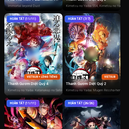
Immortal beyond Dust
Kimetsu no Yaiba SS4, Kimetsu no Yaiba: H
HOÀN TẤT (11/11)
HOÀN TẤT (7/7)
VIETSUB + LỒNG TIẾNG
VIETSUB
Thanh Gươm Diệt Quỷ 4
Thanh Gươm Diệt Quỷ 2
Kimetsu no Yaiba: Katanakaji no Sato-hen, Demon Slayer: Kimetsu no Yaiba Swordsm
Kimetsu no Yaiba: Mugen Ressha-hen, Demo
HOÀN TẤT (11/11)
HOÀN TẤT (26/26)