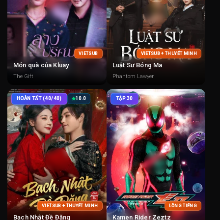
VIETSUB
VIETSUB + THUYẾT MINH
Món quà của Kluay
Luật Sư Bóng Ma
The Gift
Phantom Lawyer
HOÀN TẤT (40/40)
10.0
TẬP 30
VIETSUB + THUYẾT MINH
LỒNG TIẾNG
Bạch Nhật Đề Đăng
Kamen Rider Zeztz