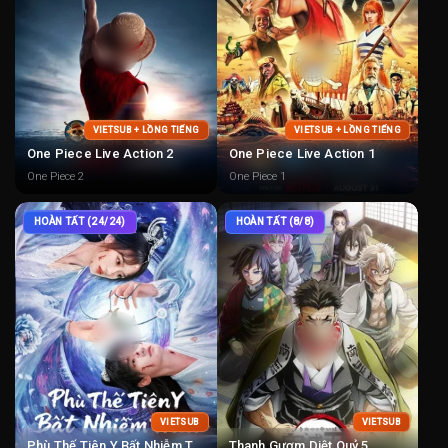
VIETSUB + LỒNG TIẾNG
VIETSUB + LỒNG TIẾNG
One Piece Live Action 2
One Piece Live Action 1
One Piece 2
One Piece 1
HOÀN TẤT (24/24)
HOÀN TẤT (8/8)
VIETSUB
VIETSUB
Phù Thế Tiên Y Bất Nhiễm Trần
Thanh Gươm Diệt Quỷ 5