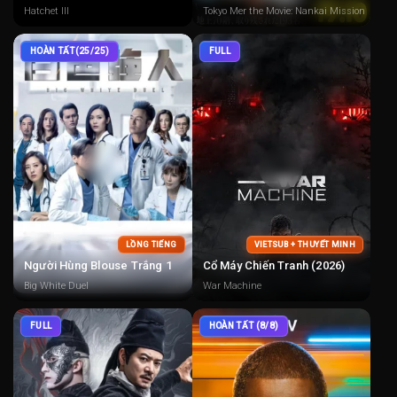
Hatchet III
Tokyo Mer the Movie: Nankai Mission
HOÀN TẤT(25/25)
FULL
LỒNG TIẾNG
VIETSUB + THUYẾT MINH
Người Hùng Blouse Trắng 1
Cổ Máy Chiến Tranh (2026)
Big White Duel
War Machine
FULL
HOÀN TẤT (8/8)