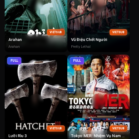
VIETSUB
VIETSUB
Arahan
Vũ Điệu Chết Người
Arahan
Pretty Lethal
FULL
FULL
VIETSUB
VIETSUB
Lưỡi Rìu 3
Tokyo MER: Nhiệm Vụ Nam Hải