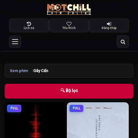
Lịch sử
Yêu thích
Đăng nhập
Xem phim
Gây Cấn
🔍 Bộ lọc
FULL
FULL