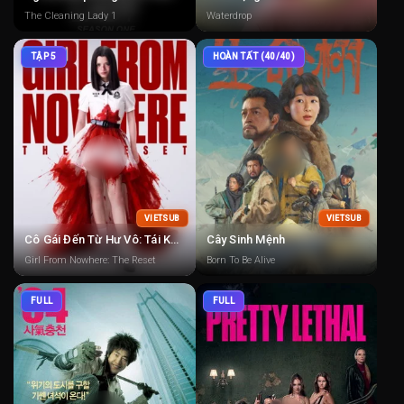
The Cleaning Lady 1
Waterdrop
TẬP 5
HOÀN TẤT (40/40)
VIETSUB
VIETSUB
Cô Gái Đến Từ Hư Vô: Tái Khởi Động
Cây Sinh Mệnh
Girl From Nowhere: The Reset
Born To Be Alive
FULL
FULL