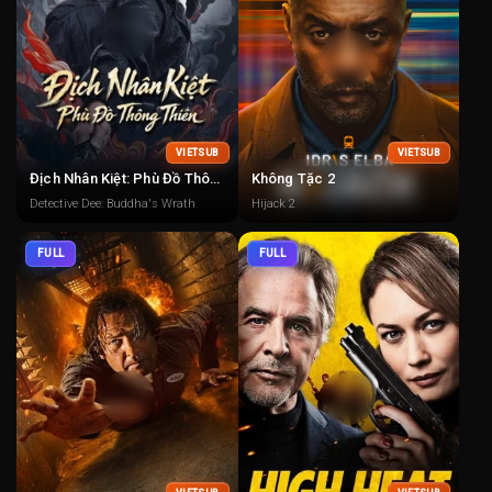
VIETSUB
VIETSUB
Địch Nhân Kiệt: Phù Đồ Thông Thiên
Không Tặc 2
Detective Dee: Buddha's Wrath
Hijack 2
FULL
FULL