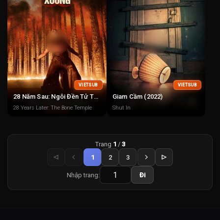
VIETSUB
VIETSUB
28 Năm Sau: Ngôi Đền Tử Thần
Giam Cầm (2022)
28 Years Later: The Bone Temple
Shut In
Trang
1
/
3
1
2
3
Nhập trang:
Đi