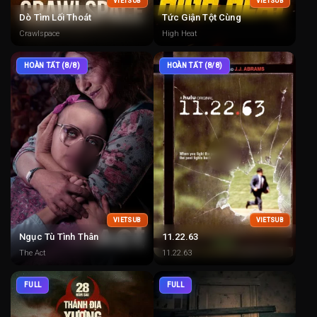
VIETSUB
VIETSUB
Dò Tìm Lối Thoát
Tức Giận Tột Cùng
Crawlspace
High Heat
HOÀN TẤT (8/8)
HOÀN TẤT (8/8)
VIETSUB
VIETSUB
Ngục Tù Tình Thân
11.22.63
The Act
11.22.63
FULL
FULL