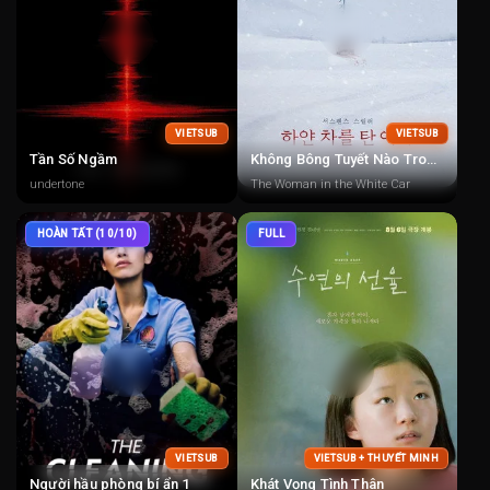
VIETSUB
VIETSUB
Tần Số Ngầm
Không Bông Tuyết Nào Trong Sạch
undertone
The Woman in the White Car
HOÀN TẤT (10/10)
FULL
VIETSUB
VIETSUB + THUYẾT MINH
Người hầu phòng bí ẩn 1
Khát Vọng Tình Thân