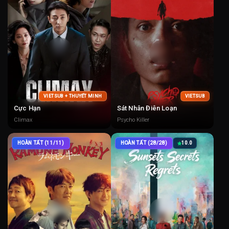
VIETSUB + THUYẾT MINH
VIETSUB
Cực Hạn
Sát Nhân Điên Loạn
Climax
Psycho Killer
HOÀN TẤT (11/11)
HOÀN TẤT (28/28)
10.0