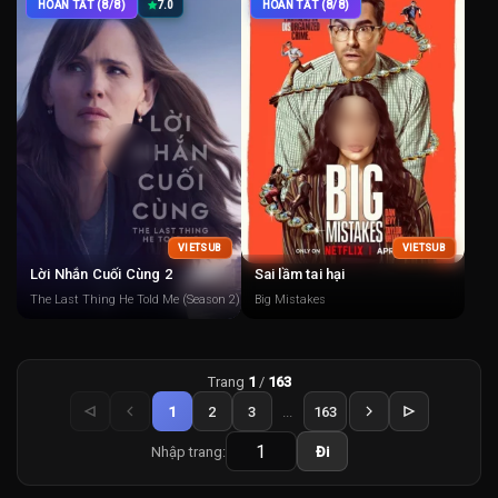
HOÀN TẤT (8/8)
7.0
HOÀN TẤT (8/8)
VIETSUB
VIETSUB
Lời Nhắn Cuối Cùng 2
Sai lầm tai hại
The Last Thing He Told Me (Season 2)
Big Mistakes
Trang
1
/
163
1
2
3
...
163
Nhập trang:
Đi