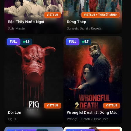
VIETSUB
VIETSUB + THUYẾT MINH
Bậc Thầy Nước Ngọt
Rừng Thép
Soda Master
Sunsets Secrets Regrets
FULL
4.9
FULL
8.5
VIETSUB
VIETSUB
Đồi Lợn
Wrongful Death 2: Dòng Máu
Pig Hill
Wrongful Death 2: Bloodlines