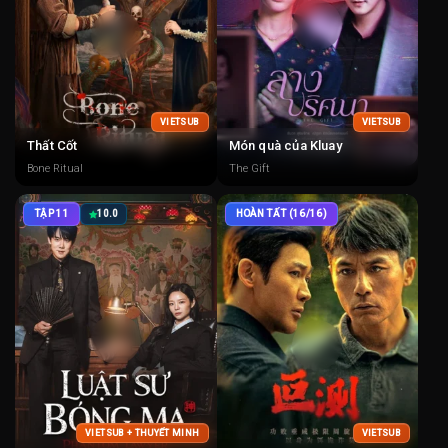
VIETSUB
VIETSUB
Thất Cốt
Món quà của Kluay
Bone Ritual
The Gift
TẬP 11
10.0
HOÀN TẤT (16/16)
VIETSUB + THUYẾT MINH
VIETSUB