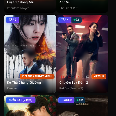
Luật Sư Bóng Ma
Anh Vũ
Phantom Lawyer
The Silent Rift
TẬP 2
TẬP 4
7.1
VIETSUB + THUYẾT MINH
VIETSUB
Kẻ Thù Chung Giường
Chuyến Bay Đêm 2
Reverse
Red Eye (Season 2)
HOÀN TẤT (24/24)
TRAILER
8.2