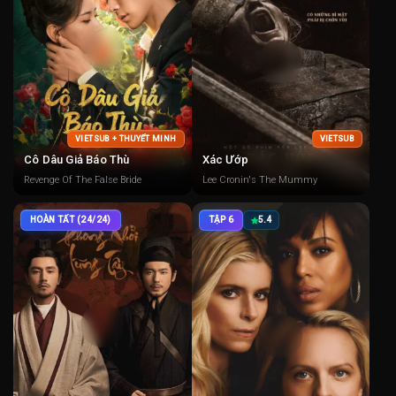
VIETSUB + THUYẾT MINH
VIETSUB
Cô Dâu Giả Báo Thù
Xác Ướp
Revenge Of The False Bride
Lee Cronin's The Mummy
HOÀN TẤT (24/24)
TẬP 6
5.4