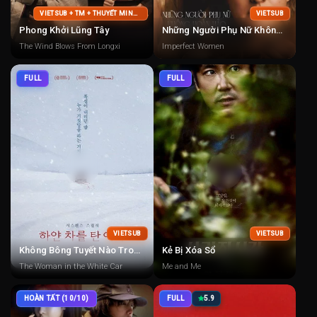
VIETSUB + TM + THUYẾT MINH + LỒNG TIẾNG
VIETSUB
Phong Khởi Lũng Tây
Những Người Phụ Nữ Không Hoàn Hảo
The Wind Blows From Longxi
Imperfect Women
FULL
FULL
VIETSUB
VIETSUB
Không Bông Tuyết Nào Trong Sạch
Kẻ Bị Xóa Sổ
The Woman in the White Car
Me and Me
HOÀN TẤT (10/10)
FULL
5.9