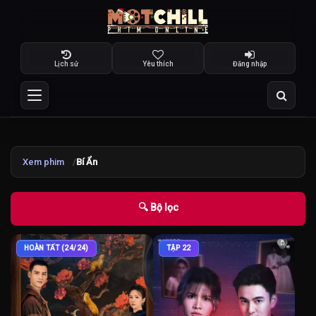
Lịch sử
Yêu thích
Đăng nhập
Xem phim
Bí Ẩn
🔍 Bộ lọc
HOÀN TẤT (24/24)
TẬP 22