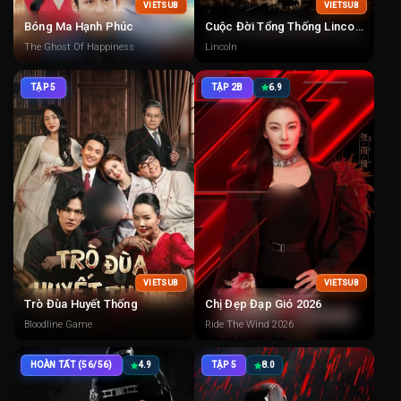
VIETSUB
VIETSUB
Bóng Ma Hạnh Phúc
Cuộc Đời Tổng Thống Lincoln
The Ghost Of Happiness
Lincoln
TẬP 5
TẬP 2B
6.9
VIETSUB
VIETSUB
Trò Đùa Huyết Thống
Chị Đẹp Đạp Gió 2026
Bloodline Game
Ride The Wind 2026
HOÀN TẤT (56/56)
4.9
TẬP 5
8.0