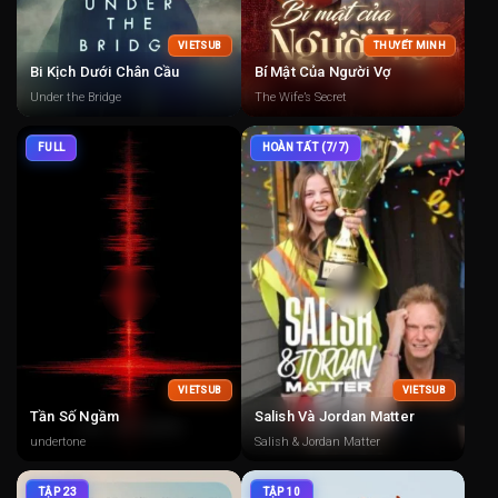
VIETSUB
THUYẾT MINH
Bi Kịch Dưới Chân Cầu
Bí Mật Của Người Vợ
Under the Bridge
The Wife’s Secret
FULL
HOÀN TẤT (7/7)
VIETSUB
VIETSUB
Tần Số Ngầm
Salish Và Jordan Matter
undertone
Salish & Jordan Matter
TẬP 23
TẬP 10