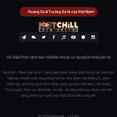
Hoàng Sa & Trường Sa là của Việt Nam!
Hỏi-Đáp
Chính sách bảo mật
Điều khoản sử dụng
Giới thiệu
Liên hệ
Motchill – Phim hay cả rổ - Trang xem phim online chất lượng cao miễn phí
Vietsub, thuyết minh, lồng tiếng full HD. Kho phim mới khổng lồ, phim
chiếu rạp, phim bộ, phim lẻ từ nhiều quốc gia như Việt Nam, Hàn Quốc,
Trung Quốc, Thái Lan, Nhật Bản, Âu Mỹ… đa dạng thể loại. Khám phá nền
tảng phim trực tuyến hay nhất 2025 chất lượng 4K!
© 2026 Motchill - v3.1.42