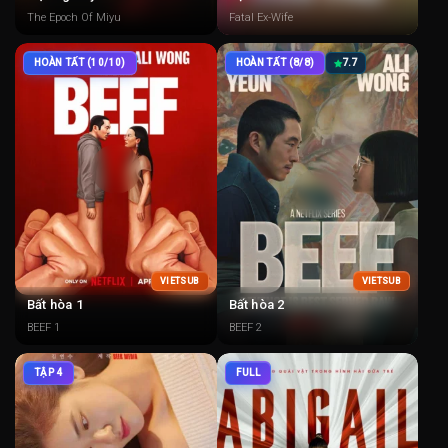
The Epoch Of Miyu
Fatal Ex-Wife
HOÀN TẤT (10/10)
HOÀN TẤT (8/8)
7.7
VIETSUB
VIETSUB
Bất hòa 1
Bất hòa 2
BEEF 1
BEEF 2
TẬP 4
FULL