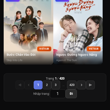
VIETSUB
VIETSUB
Bước Chân Vào Đời
Ngược Đường Ngược Nắng
Step Into Life
Against The Sun
Trang
1
/
420
1
2
3
...
420
Nhập trang:
Đi