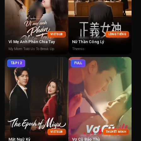
VIETSUB
LỒNG TIẾNG
Vì Mẹ Anh Phán Chia Tay
Nữ Thần Công Lý
My Mom Told Us To Break Up
Themis
TẬP 12
FULL
VIETSUB
THUYẾT MINH
Mật Ngữ Kỷ
Vợ Cũ Báo Thù