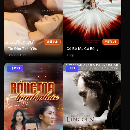
VIETSUB
VIETSUB
Tin Đồn Tình Yêu
Cô Bé Ma Cà Rồng
Scandal Love
Abigail
TẬP 29
FULL