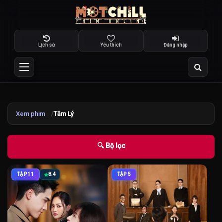
Lịch sử
Yêu thích
Đăng nhập
Xem phim
Tâm Lý
🔍 Bộ lọc
TẬP 11
8.4
TẬP 5