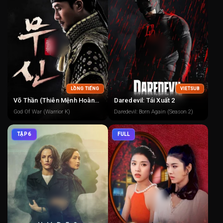
LỒNG TIẾNG
VIETSUB
Võ Thần (Thiên Mệnh Hoàng Đế)
Daredevil: Tái Xuất 2
God Of War (Warrior K)
Daredevil: Born Again (Season 2)
TẬP 6
FULL