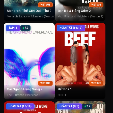
VIETSUB
VIETSUB
Monarch: Thế Giới Quái Thú 2
Bạn Bè & Hàng Xóm 2
Monarch: Legacy of Monsters (Season 2)
Your Friends & Neighbors (Season 2)
TẬP 11
7.0
HOÀN TẤT (10/10)
VIETSUB
VIETSUB
Gái Ngành Hạng Sang 2
Bất hòa 1
The Girlfriend Experience 2
BEEF 1
HOÀN TẤT (10/10)
HOÀN TẤT (8/8)
7.7