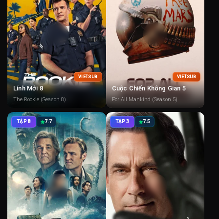
VIETSUB
VIETSUB
Lính Mới 8
Cuộc Chiến Không Gian 5
The Rookie (Season 8)
For All Mankind (Season 5)
TẬP 8
7.7
TẬP 3
7.5