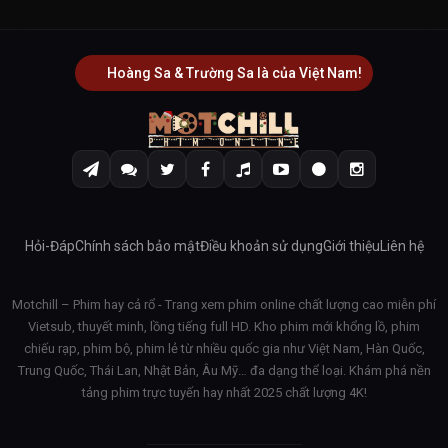
Hoàng Sa & Trường Sa là của Việt Nam!
Hỏi-Đáp
Chính sách bảo mật
Điều khoản sử dụng
Giới thiệu
Liên hệ
Motchill – Phim hay cả rổ - Trang xem phim online chất lượng cao miễn phí
Vietsub, thuyết minh, lồng tiếng full HD. Kho phim mới khổng lồ, phim
chiếu rạp, phim bộ, phim lẻ từ nhiều quốc gia như Việt Nam, Hàn Quốc,
Trung Quốc, Thái Lan, Nhật Bản, Âu Mỹ… đa dạng thể loại. Khám phá nền
tảng phim trực tuyến hay nhất 2025 chất lượng 4K!