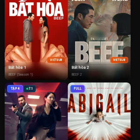
VIETSUB
VIETSUB
Bất hòa 1
Bất hòa 2
BEEF (Season 1)
BEEF 2
TẬP 4
7.1
FULL