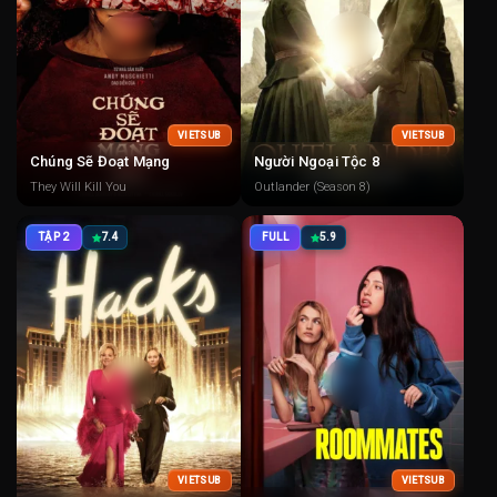
VIETSUB
VIETSUB
Chúng Sẽ Đoạt Mạng
Người Ngoại Tộc 8
They Will Kill You
Outlander (Season 8)
TẬP 2
7.4
FULL
5.9
VIETSUB
VIETSUB