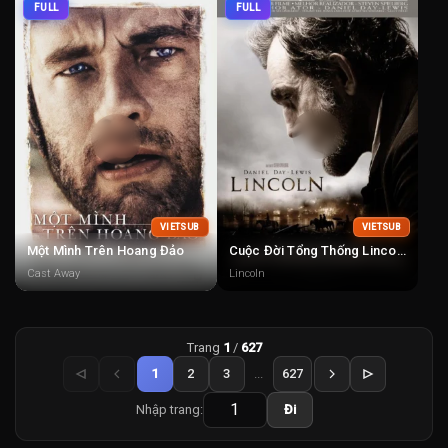
FULL
FULL
VIETSUB
VIETSUB
Một Mình Trên Hoang Đảo
Cuộc Đời Tổng Thống Lincoln
Cast Away
Lincoln
Trang
1
/
627
1
2
3
...
627
Nhập trang:
Đi