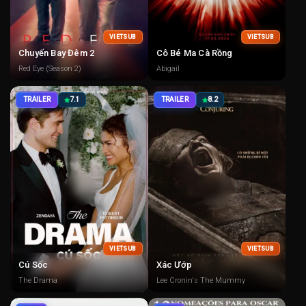
VIETSUB
VIETSUB
Chuyến Bay Đêm 2
Cô Bé Ma Cà Rồng
Red Eye (Season 2)
Abigail
TRAILER
7.1
TRAILER
8.2
VIETSUB
VIETSUB
Cú Sốc
Xác Ướp
The Drama
Lee Cronin's The Mummy