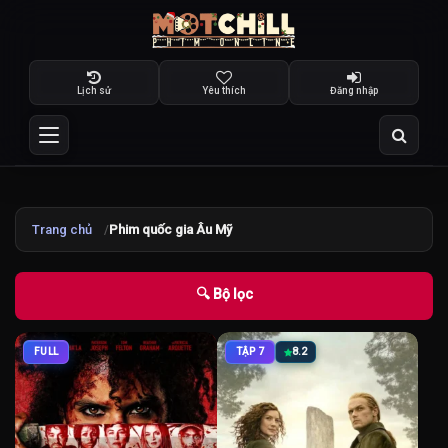
Lịch sử
Yêu thích
Đăng nhập
Trang chủ
Phim quốc gia Âu Mỹ
🔍 Bộ lọc
FULL
TẬP 7
8.2