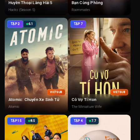
Huyền Thoại Làng Hài 5
Bạn Cùng Phòng
Hacks (Season 5)
Roommates
TẬP 2
6.1
TẬP 7
VIETSUB
VIETSUB
Atomic: Chuyến Xe Sinh Tử
Cô Vợ Tí Hon
Atomic
The Miniature Wife
TẬP 15
8.5
TẬP 4
7.7