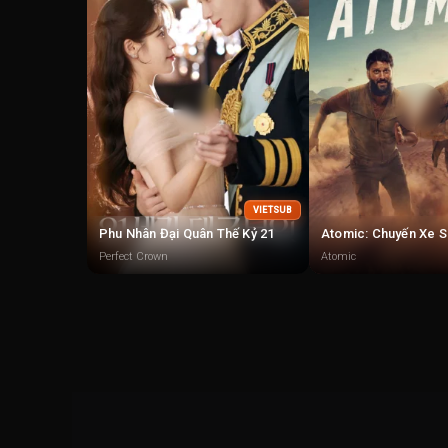
VIETSUB
Phu Nhân Đại Quân Thế Kỷ 21
Atomic: Chuyến Xe S
Perfect Crown
Atomic