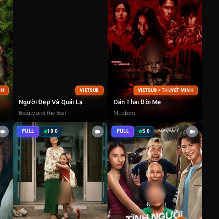
NH
VIETSUB
VIETSUB + THUYẾT MINH
Người Đẹp Và Quái Lạ
Oán Thai Đòi Mẹ
Beauty and the Beat
Mudborn
FULL
10.0
FULL
5.0