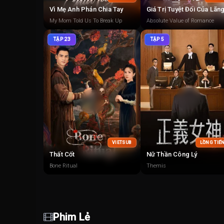
Vì Mẹ Anh Phán Chia Tay
My Mom Told Us To Break Up
Absolute Value of Romance
TẬP 23
TẬP 5
VIETSUB
LỒNG TIẾ
Thất Cốt
Nữ Thần Công Lý
Bone Ritual
Themis
Phim Lẻ