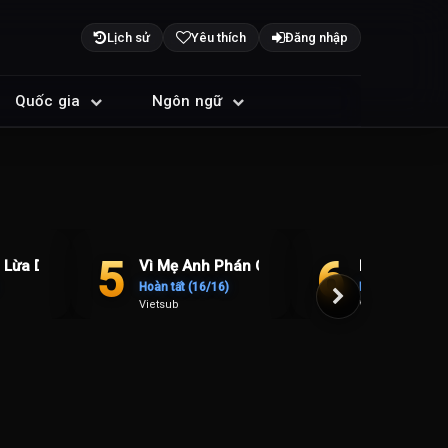
Lịch sử
Yêu thích
Đăng nhập
Quốc gia
Ngôn ngữ
TRENDING
TRENDING
T
5
6
 Lừa Dối Của Sarah
Vì Mẹ Anh Phán Chia Tay
Nguyệt Lân 
Hoàn tất (16/16)
Hoàn tất (29/29
Vietsub
Vietsub + Thuyế