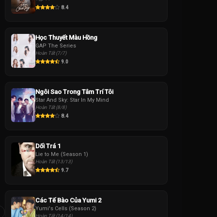
8.4
Học Thuyết Màu Hồng
GAP The Series
Hoàn Tất (7/7)
9.0
Ngôi Sao Trong Tâm Trí Tôi
Star And Sky: Star In My Mind
Hoàn Tất (8/8)
8.4
Dối Trá 1
Lie to Me (Season 1)
Hoàn Tất (13/13)
9.7
Các Tế Bào Của Yumi 2
Yumi's Cells (Season 2)
Hoàn Tất (14/14)