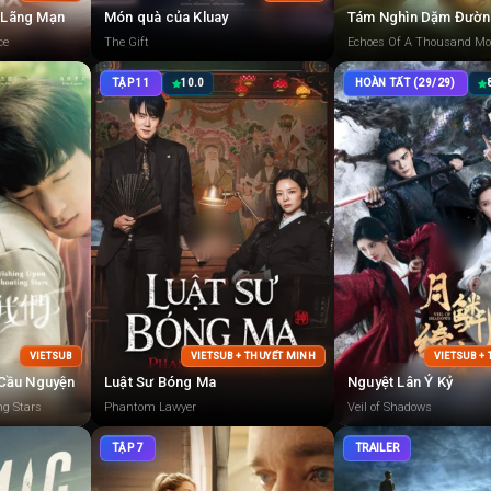
a Lãng Mạn
Món quà của Kluay
ce
The Gift
Echoes Of A Thousand M
TẬP 11
10.0
HOÀN TẤT (29/29)
VIETSUB
VIETSUB + THUYẾT MINH
VIETSUB +
Cầu Nguyện
Luật Sư Bóng Ma
Nguyệt Lân Ỷ Kỷ
ng Stars
Phantom Lawyer
Veil of Shadows
TẬP 7
TRAILER