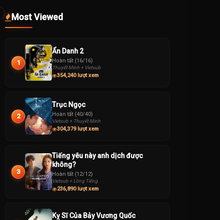
Most Viewed
Ẩn Danh 2
Hoàn tất (16/16)
1
Thuyết Minh + Vietsub
354,240 lượt xem
Trục Ngọc
Hoàn tất (40/40)
2
Vietsub + Thuyết Minh
304,379 lượt xem
Tiếng yêu này anh dịch được
không?
3
Hoàn tất (12/12)
Vietsub + Lồng Tiếng
236,890 lượt xem
Kỵ Sĩ Của Bảy Vương Quốc