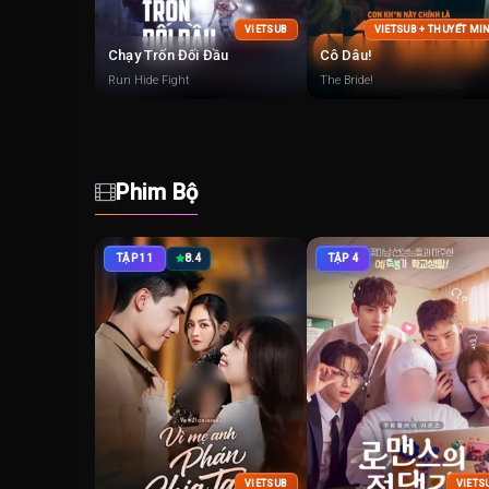
VIETSUB
VIETSUB + THUYẾT MI
Chạy Trốn Đối Đầu
Cô Dâu!
Run Hide Fight
The Bride!
Phim Bộ
TẬP 11
8.4
TẬP 4
VIETSUB
VIETS