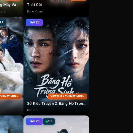
Tám Nghìn Dặm Đường Mây Và Trăng
Thất Cốt
oons
Bone Ritual
8.4
TẬP 23
 THUYẾT MINH
VIETSUB + THUYẾT MINH
Sở Kiều Truyện 2: Băng Hồ Trọng Sinh
Rebirth
TẬP 23
9.0