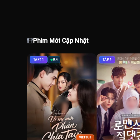
Phim Mới Cập Nhật
TẬP 11
8.4
TẬP 4
VIETSUB