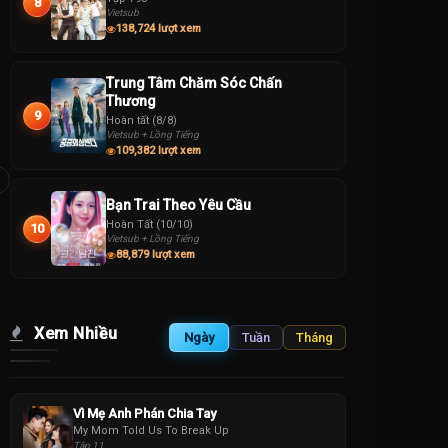
8
Vietsub
138,724 lượt xem
Trung Tâm Chăm Sóc Chấn
Thương
9
Hoàn tất (8/8)
Vietsub + Lồng Tiếng
109,382 lượt xem
Bạn Trai Theo Yêu Cầu
Hoàn Tất (10/10)
10
Vietsub + Lồng Tiếng
88,879 lượt xem
Xem Nhiều
Ngày
Tuần
Tháng
Vì Mẹ Anh Phán Chia Tay
My Mom Told Us To Break Up
Tập 11