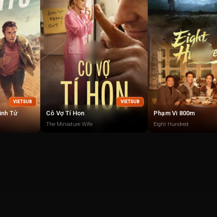
VIETSUB
VIETSUB
inh Tử
Cô Vợ Tí Hon
Phạm Vi 800m
The Miniature Wife
Eight Hundred