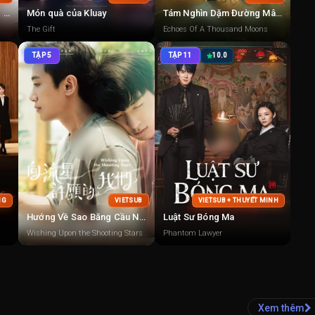
Giá Trị Tuyệt Đối Của Lãng Mạn
Món quà của Kluay
Tám Nghìn Dặm Đường Mây Và Trăng
The Gift
Echoes Of A Thousand Moons
TẬP 5
TẬP 11
10.0
NG
VIETSUB
VIETSUB + THUYẾT MINH
Hướng Về Sao Băng Cầu Nguyện
Luật Sư Bóng Ma
Wishing Upon the Shooting Stars
Phantom Lawyer
Xem thêm