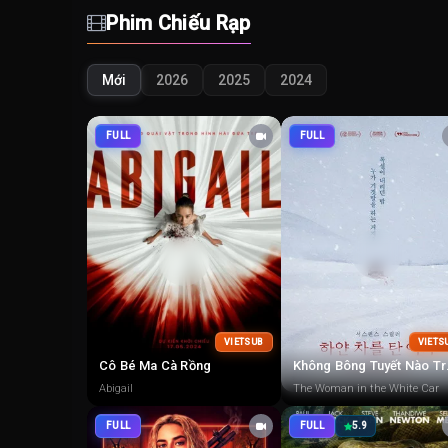
Phim Chiếu Rạp
Mới
2026
2025
2024
FULL
FULL
VIETSUB
VIETS
Cô Bé Ma Cà Rồng
Không 
Abigail
The Woman in the White Car
FULL
FULL
5.9