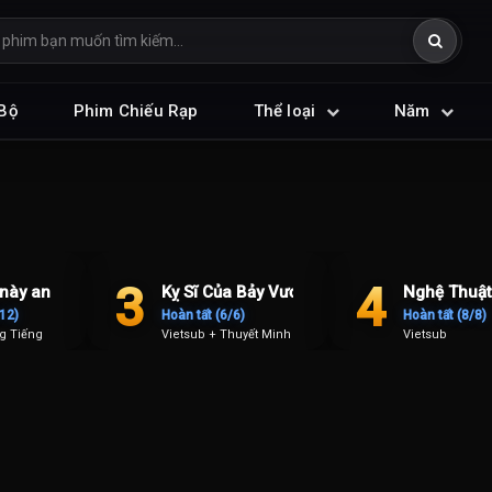
Bộ
Phim Chiếu Rạp
Thể loại
Năm
TRENDING
TRENDING
3
4
 này anh dịch được không?
Kỵ Sĩ Của Bảy Vương Quốc
Nghệ Thuật
/12)
Hoàn tất (6/6)
Hoàn tất (8/8)
g Tiếng
Vietsub + Thuyết Minh
Vietsub