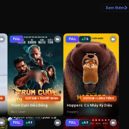
Xem thêm
FULL
FULL
7.6
UB
VIETSUB + THUYẾT MINH
VIETSUB + LỒNG TIẾNG
Bông Tuyết Nào Trong Sạch
Trùm Cuối Siêu Đẳng
Hoppers: Cú Nhảy Kỳ Diệu
Boss Level
Hoppers
FULL
4.0
FULL
6.0