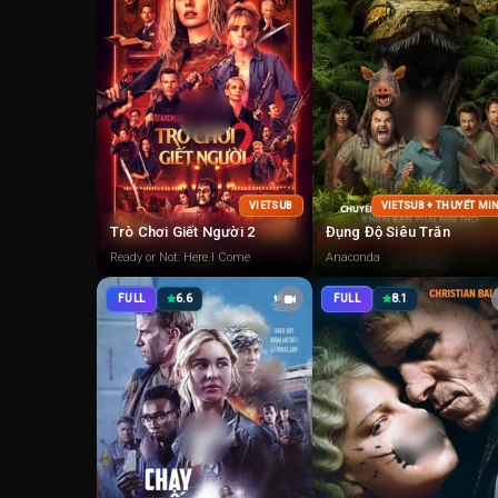
VIETSUB
VIETSUB + THUYẾT MI
Trò Chơi Giết Người 2
Đụng Độ Siêu Trăn
Ready or Not: Here I Come
Anaconda
FULL
6.6
FULL
8.1