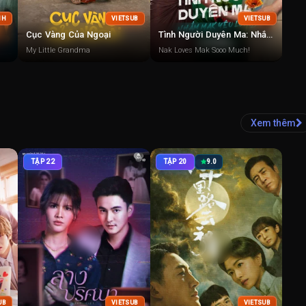
NH
VIETSUB
VIETSUB
Cục Vàng Của Ngoại
Tình Người Duyên Ma: Nhắm Mak Yêu Luôn
My Little Grandma
Nak Loves Mak Sooo Much!
Xem thêm
TẬP 22
TẬP 20
9.0
UB
VIETSUB
VIETSUB