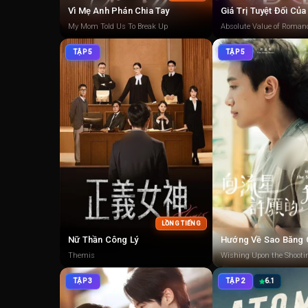
Vì Mẹ Anh Phán Chia Tay
Giá Trị Tuyệt Đối Củ
My Mom Told Us To Break Up
Absolute Value of Roman
TẬP 5
TẬP 5
LỒNG TIẾNG
Nữ Thần Công Lý
Hướng Về Sao Băng 
Themis
Wishing Upon the Shooti
TẬP 3
TẬP 2
6.1