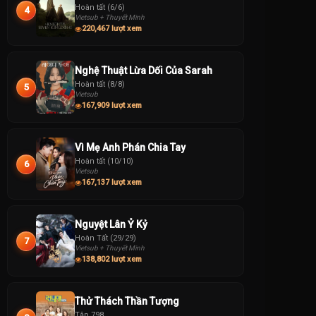
Hoàn tất (6/6)
4
Vietsub + Thuyết Minh
220,467 lượt xem
Nghệ Thuật Lừa Dối Của Sarah
Hoàn tất (8/8)
5
Vietsub
167,909 lượt xem
Vì Mẹ Anh Phán Chia Tay
Hoàn tất (10/10)
6
Vietsub
167,137 lượt xem
Nguyệt Lân Ỷ Kỷ
Hoàn Tất (29/29)
7
Vietsub + Thuyết Minh
138,802 lượt xem
Thử Thách Thần Tượng
Tập 798