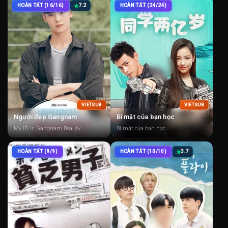
HOÀN TẤT (16/16)
7.2
HOÀN TẤT (24/24)
VIETSUB
VIETSUB
Người đẹp Gangnam
Bí mật của bạn học
My ID is Gangnam Beauty
Bí mật của bạn học
HOÀN TẤT (9/9)
HOÀN TẤT (10/10)
3.7