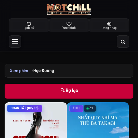
Lịch sử
Yêu thích
Đăng nhập
Xem phim
Học Đường
🔍 Bộ lọc
HOÀN TẤT (08/08)
FULL
7.1