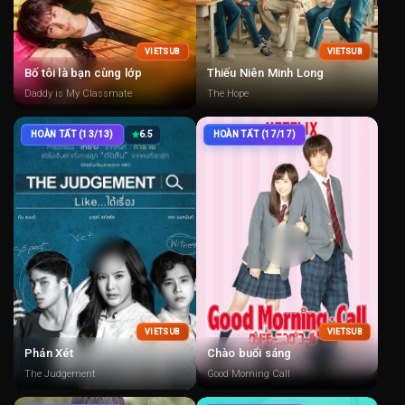
VIETSUB
VIETSUB
Bố tôi là bạn cùng lớp
Thiếu Niên Minh Long
Daddy is My Classmate
The Hope
HOÀN TẤT (13/13)
6.5
HOÀN TẤT (17/17)
VIETSUB
VIETSUB
Phán Xét
Chào buổi sáng
The Judgement
Good Morning Call