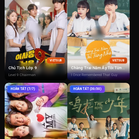
VIETSUB
VIETSUB
Chủ Tịch Lớp 9
Chàng Trai Năm Ấy Tôi Từng Nhớ
Level 9 Chairman
I Once Remembered That Guy
HOÀN TẤT (7/7)
HOÀN TẤT (30/30)