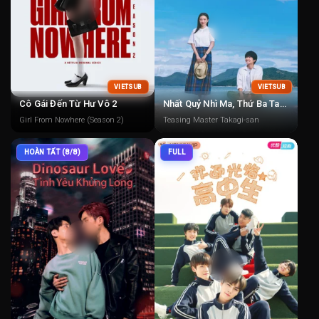
VIETSUB
VIETSUB
Cô Gái Đến Từ Hư Vô 2
Nhất Quỷ Nhì Ma, Thứ Ba Takagi: Trêu Rồi Yêu
Girl From Nowhere (Season 2)
Teasing Master Takagi-san
HOÀN TẤT (8/8)
FULL