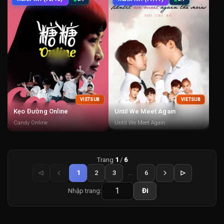
VIETSUB
VIETSUB
Kẹo Đường Online
Until We Meet Again
Candy Online
Until We Meet Again
Trang
1
/
6
1
2
3
...
6
Nhập trang:
Đi