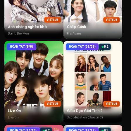
VIETSUB
VIETSUB
Anh chàng nghèo khó
Chắp Cánh
Bomb Bee Men
Fly, Again
HOÀN TẤT (8/8)
HOÀN TẤT (08/08)
8.2
VIETSUB
VIETSUB
Live On
Giáo Dục Giới Tính 2
Live On
Sex Education (Season 2)
HOÀN TẤT (13/13)
6.7
HOÀN TẤT (17/17)
8.1