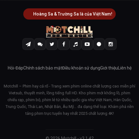
Hoàng Sa & Trường Sa là của Việt Nam!
Hỏi-Đáp
Chính sách bảo mật
Điều khoản sử dụng
Giới thiệu
Liên hệ
Motchill – Phim hay cả rổ - Trang xem phim online chất lượng cao miễn phí
Vietsub, thuyết minh, lồng tiếng full HD. Kho phim mới khổng lồ, phim
chiếu rạp, phim bộ, phim lẻ từ nhiều quốc gia như Việt Nam, Hàn Quốc,
Trung Quốc, Thái Lan, Nhật Bản, Âu Mỹ… đa dạng thể loại. Khám phá nền
tảng phim trực tuyến hay nhất 2025 chất lượng 4K!
© 2026 Motchill - v3.1.42