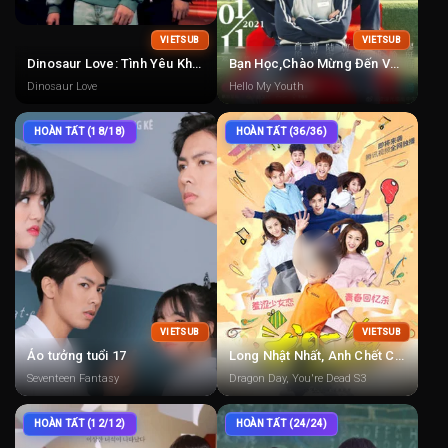
VIETSUB
VIETSUB
Dinosaur Love: Tình Yêu Khủng Long
Bạn Học,Chào Mừng Đến Với Trường Cấp Ba
Dinosaur Love
Hello My Youth
HOÀN TẤT (18/18)
HOÀN TẤT (36/36)
VIETSUB
VIETSUB
Ảo tưởng tuổi 17
Long Nhật Nhất, Anh Chết Chắc 1
Seventeen Fantasy
Dragon Day, You're Dead S3
HOÀN TẤT (12/12)
HOÀN TẤT (24/24)