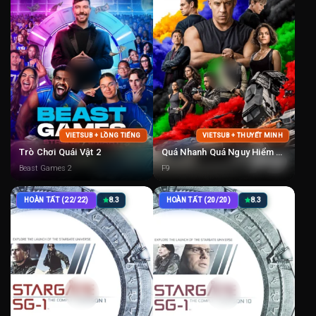
VIETSUB + LỒNG TIẾNG
VIETSUB + THUYẾT MINH
Trò Chơi Quái Vật 2
Quá Nhanh Quá Nguy Hiểm 9: Huyền Thoại Tốc Độ
Beast Games 2
F9
HOÀN TẤT (22/22)
8.3
HOÀN TẤT (20/20)
8.3