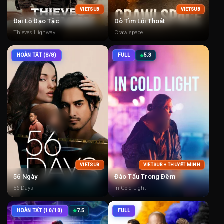
VIETSUB
VIETSUB
Đại Lộ Đạo Tặc
Dò Tìm Lối Thoát
Thieves Highway
Crawlspace
HOÀN TẤT (8/8)
FULL
5.3
VIETSUB
VIETSUB + THUYẾT MINH
56 Ngày
Đào Tẩu Trong Đêm
56 Days
In Cold Light
HOÀN TẤT (10/10)
7.5
FULL