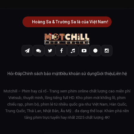
Hoàng Sa & Trường Sa là của Việt Nam!
Hỏi-Đáp
Chính sách bảo mật
Điều khoản sử dụng
Giới thiệu
Liên hệ
Motchill – Phim hay cả rổ - Trang xem phim online chất lượng cao miễn phí
Vietsub, thuyết minh, lồng tiếng full HD. Kho phim mới khổng lồ, phim
chiếu rạp, phim bộ, phim lẻ từ nhiều quốc gia như Việt Nam, Hàn Quốc,
Trung Quốc, Thái Lan, Nhật Bản, Âu Mỹ… đa dạng thể loại. Khám phá nền
tảng phim trực tuyến hay nhất 2025 chất lượng 4K!