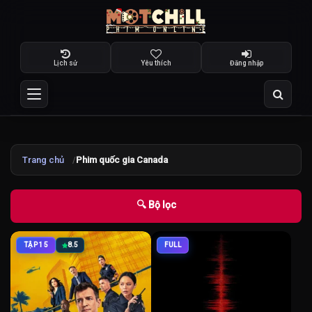
Lịch sử
Yêu thích
Đăng nhập
Trang chủ
Phim quốc gia Canada
🔍 Bộ lọc
TẬP 15
8.5
FULL