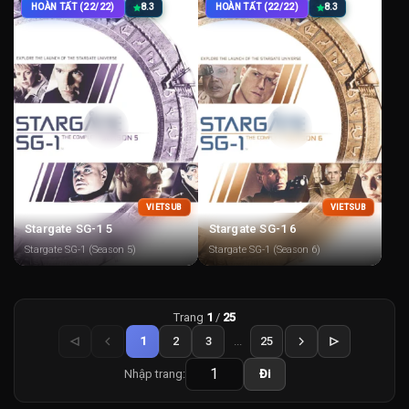
HOÀN TẤT (22/22)
8.3
HOÀN TẤT (22/22)
8.3
VIETSUB
VIETSUB
Stargate SG-1 5
Stargate SG-1 6
Stargate SG-1 (Season 5)
Stargate SG-1 (Season 6)
Trang
1
/
25
1
2
3
...
25
Nhập trang:
Đi