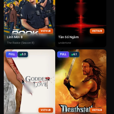
VIETSUB
VIETSUB
Lính Mới 8
Tần Số Ngầm
The Rookie (Season 8)
undertone
FULL
5.3
FULL
6.1
VIETSUB
VIETSUB