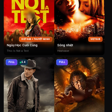
VIETSUB + THUYẾT MINH
VIETSUB
Ngày Học Cuối Cùng
Sóng nhiệt
This Is Not a Test
Heatwave
FULL
5.4
FULL