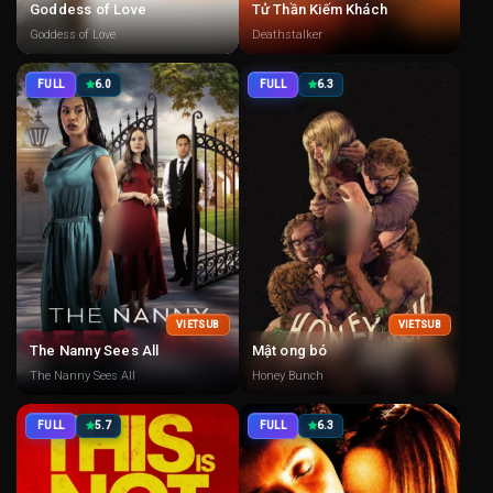
Goddess of Love
Tử Thần Kiếm Khách
Goddess of Love
Deathstalker
FULL
6.0
FULL
6.3
VIETSUB
VIETSUB
The Nanny Sees All
Mật ong bó
The Nanny Sees All
Honey Bunch
FULL
5.7
FULL
6.3