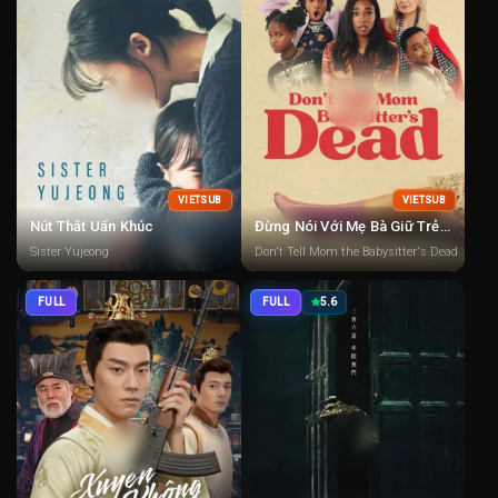
VIETSUB
VIETSUB
Nút Thắt Uẩn Khúc
Đừng Nói Với Mẹ Bà Giữ Trẻ “Di” Rồi
Sister Yujeong
Don't Tell Mom the Babysitter's Dead
FULL
FULL
5.6