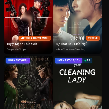
VIETSUB + THUYẾT MINH
VIETSUB
Tuyệt Mệnh Thư Kích
Sự Thật Sau Giấc Ngủ
Desperate Sniper
While You Were Sleeping
HOÀN TẤT (8/8)
HOÀN TẤT (12/12)
7.4