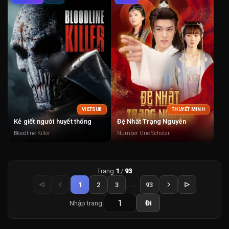
VIETSUB
THUYẾT MINH
Kẻ giết người huyết thống
Đệ Nhất Trạng Nguyên
Bloodline Killer
Number One Scholar
Trang
1
/
93
1
2
3
...
93
Nhập trang:
Đi