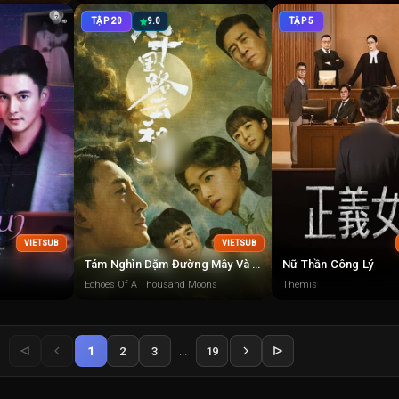
TẬP 20
9.0
TẬP 5
VIETSUB
VIETSUB
Tám Nghìn Dặm Đường Mây Và Trăng
Nữ Thần Công Lý
Echoes Of A Thousand Moons
Themis
1
2
3
...
19