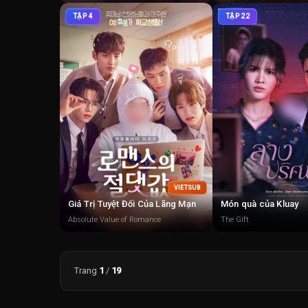
TẬP 4
TẬP 22
VIETSUB
Giá Trị Tuyệt Đối Của Lãng Mạn
Món quà của Kluay
Absolute Value of Romance
The Gift
Trang
1
/
19