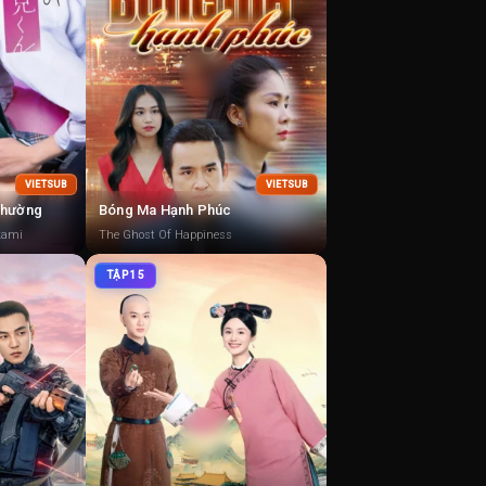
VIETSUB
VIETSUB
Thường
Bóng Ma Hạnh Phúc
kami
The Ghost Of Happiness
TẬP 15