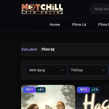
Home
Phim Lẻ
Phim 
Xem phim
Phim bộ
TẬP 7
8.2
TẬP 2
7.4