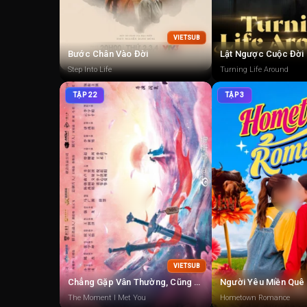
VIETSUB
Bước Chân Vào Đời
Lật Ngược Cuộc Đời
Step Into Life
Turning Life Around
TẬP 22
TẬP 3
VIETSUB
Chẳng Gặp Vân Thường, Cũng Chẳng Gặp Người
Người Yêu Miền Quê
The Moment I Met You
Hometown Romance