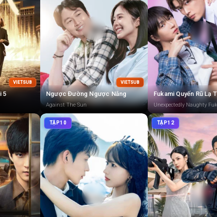
VIETSUB
VIETSUB
i 5
Ngược Đường Ngược Nắng
Fukami Quyến Rũ Lạ 
Against The Sun
Unexpectedly Naughty Fu
TẬP 10
TẬP 12