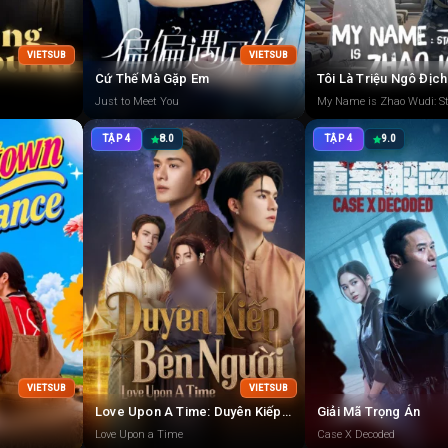
VIETSUB
VIETSUB
Cứ Thế Mà Gặp Em
Just to Meet You
My Name is Zhao Wudi: St
TẬP 4
8.0
TẬP 4
9.0
VIETSUB
VIETSUB
Love Upon A Time: Duyên Kiếp Bên Người
Giải Mã Trọng Án
Love Upon a Time
Case X Decoded