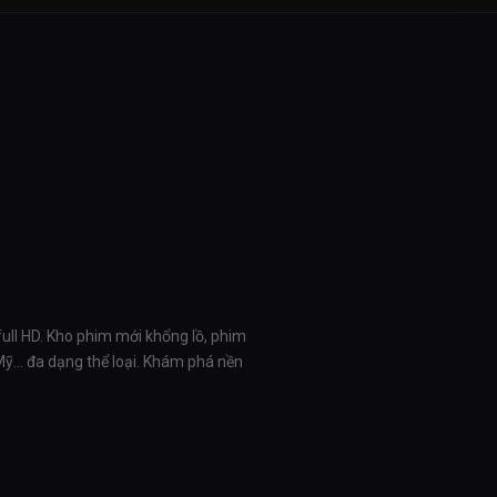
full HD. Kho phim mới khổng lồ, phim
 Mỹ… đa dạng thể loại. Khám phá nền