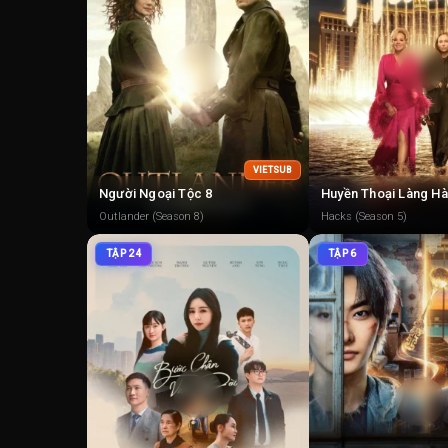
VIETSUB
Người Ngoại Tộc 8
Huyền Thoại Làng Hà
Outlander (Season 8)
Hacks (Season 5)
TẬP 24
TẬP 6