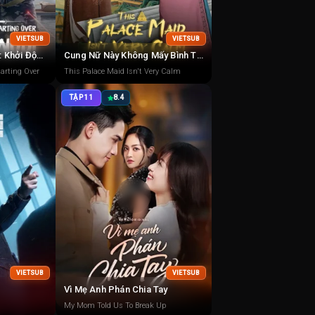
VIETSUB
VIETSUB
Tôi Là Triệu Ngô Địch: Khởi Động Lại
Cung Nữ Này Không Mấy Bình Tĩnh
arting Over
This Palace Maid Isn't Very Calm
TẬP 11
8.4
VIETSUB
VIETSUB
Vì Mẹ Anh Phán Chia Tay
My Mom Told Us To Break Up