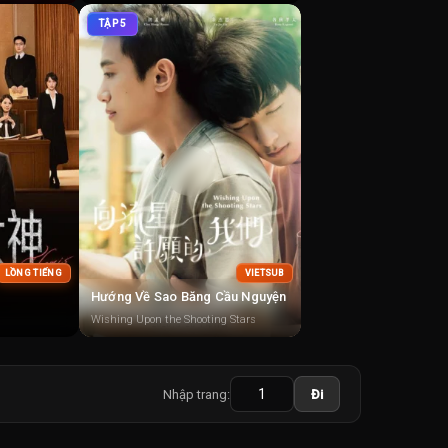
TẬP 5
LỒNG TIẾNG
VIETSUB
Hướng Về Sao Băng Cầu Nguyện
Wishing Upon the Shooting Stars
Nhập trang:
Đi