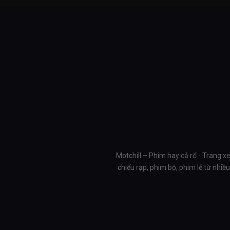
Motchill – Phim hay cả rổ - Trang x
chiếu rạp, phim bộ, phim lẻ từ nhi