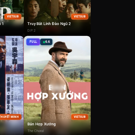
VIETSUB
VIETSUB
ũ 1
Truy Bắt Lính Đào Ngũ 2
D.P. 2
FULL
6.6
 THUYẾT MINH
VIETSUB
Bản Hợp Xướng
The Choral