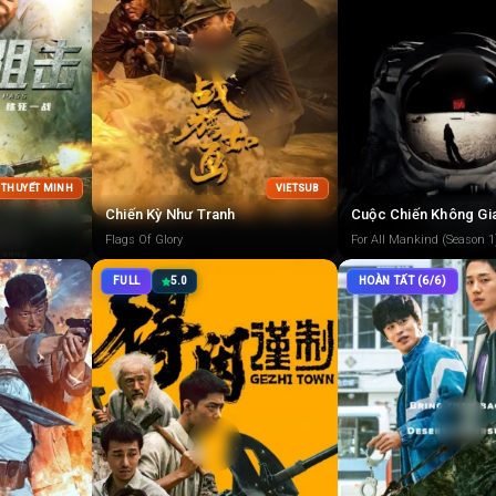
+ THUYẾT MINH
VIETSUB
Chiến Kỳ Như Tranh
Cuộc Chiến Không Gi
Flags Of Glory
For All Mankind (Season 1
FULL
5.0
HOÀN TẤT (6/6)