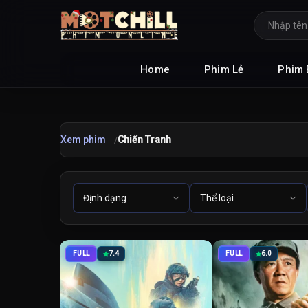
Home
Phim Lẻ
Phim 
Xem phim
Chiến Tranh
FULL
7.4
FULL
6.0