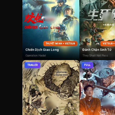
THUYẾT MINH + VIETSUB
VIETSUB 
Chiến Dịch Giao Long
Đánh Chặn Sinh Tử
Operation Hadal
They Shall Not Pass
TRAILER
FULL