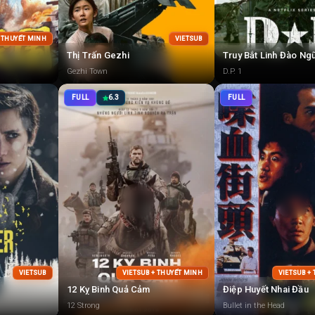
+ THUYẾT MINH
VIETSUB
Thị Trấn Gezhi
Truy Bắt Linh Đào Ng
Gezhi Town
D.P. 1
FULL
6.3
FULL
VIETSUB
VIETSUB + THUYẾT MINH
VIETSUB +
12 Kỵ Binh Quả Cảm
Điệp Huyết Nhai Đầu
12 Strong
Bullet in the Head