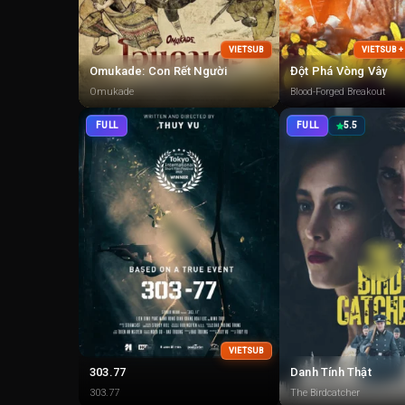
VIETSUB
VIETSUB 
Omukade: Con Rết Người
Đột Phá Vòng Vây
Omukade
Blood-Forged Breakout
FULL
FULL
5.5
VIETSUB
303.77
Danh Tính Thật
303.77
The Birdcatcher