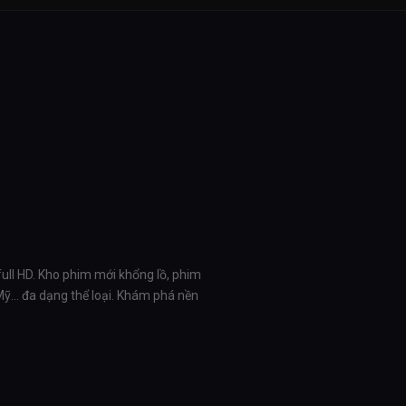
full HD. Kho phim mới khổng lồ, phim
 Mỹ… đa dạng thể loại. Khám phá nền