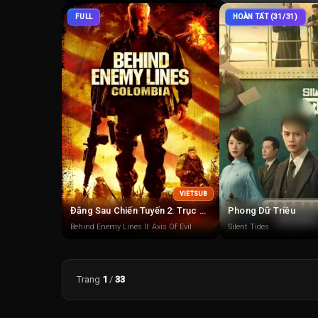
FULL
HOÀN TẤT (31/31)
VIETSUB
Đằng Sau Chiến Tuyến 2: Trục Quỷ
Phong Dữ Triều
Behind Enemy Lines II: Axis Of Evil
Silent Tides
Trang
1
/
33