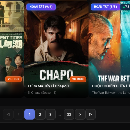
HOÀN TẤT (9/9)
HOÀN TẤT (5/5)
7.3
VIETSUB
VIETSUB
Trùm Ma Túy El Chapo 1
El Chapo (Season 1)
The War Between the Land
1
2
3
...
33