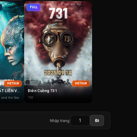
FULL
VIETSUB
VIETSUB
CUỘC CHIẾN GIỮA ĐẤT LIỀN VÀ ĐẠI DƯƠNG
Điên Cuồng 731
 and the Sea
731
Nhập trang:
Đi