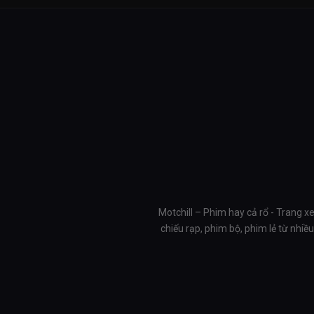
Motchill – Phim hay cả rổ - Trang x
chiếu rạp, phim bộ, phim lẻ từ nhi