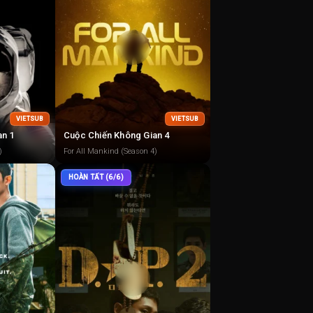
VIETSUB
VIETSUB
an 1
Cuộc Chiến Không Gian 4
)
For All Mankind (Season 4)
HOÀN TẤT (6/6)