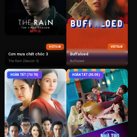
VIETSUB
VIETSUB
Cơn mưa chết chóc 3
Buffaloed
The Rain (Season 3)
Buffaloed
HOÀN TẤT (70/70)
HOÀN TẤT (35/35)