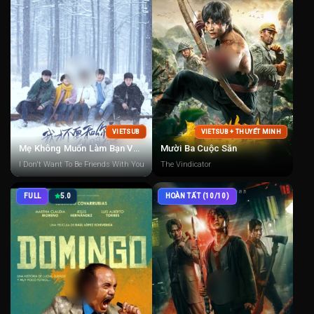
VIETSUB
VIETSUB + THUYẾT MINH
Mẹ Không Muốn Làm Bạn Với Con (Tôi Không Muốn Làm Bạn)
Mười Ba Cuộc Săn
I Don't Want To Be Friends With You
The Vindicator
FULL
5.0
HOÀN TẤT (10/10)