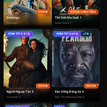
VIETSUB
VIETSUB + LỒNG TIẾNG
Domingo
Thế Giới Ma Quái 1
Domingo
Sweet Home 1
HOÀN TẤT (12/12)
HOÀN TẤT (16/16)
7.6
VIETSUB
VIETSUB
Người Ngoại Tộc 5
Xác Sống Đáng Sợ 6
Outlander 5
Fear The Walking Dead 6