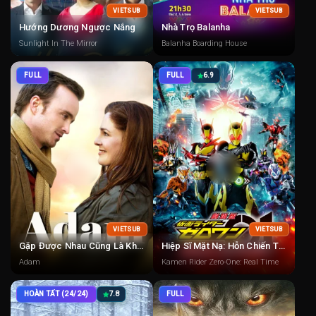
VIETSUB
VIETSUB
Hướng Dương Ngược Nắng
Nhà Trọ Balanha
Sunlight In The Mirror
Balanha Boarding House
FULL
FULL
6.9
VIETSUB
VIETSUB
Gặp Được Nhau Cũng Là Kho Báu
Hiệp Sĩ Mặt Nạ: Hỗn Chiến Thời Gian Thực
Adam
Kamen Rider Zero-One: Real Time
HOÀN TẤT (24/24)
7.8
FULL