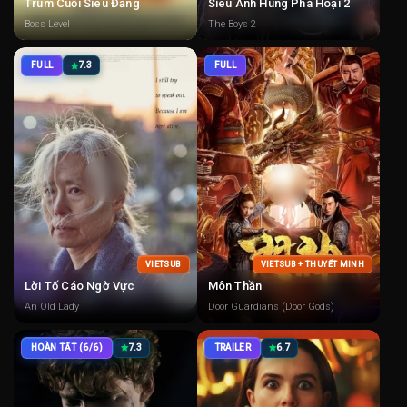
Trùm Cuối Siêu Đẳng
Siêu Anh Hùng Phá Hoại 2
Boss Level
The Boys 2
FULL
7.3
FULL
VIETSUB
VIETSUB + THUYẾT MINH
Lời Tố Cáo Ngờ Vực
Môn Thần
An Old Lady
Door Guardians (Door Gods)
HOÀN TẤT (6/6)
7.3
TRAILER
6.7