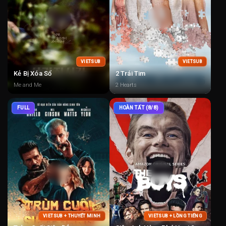
VIETSUB
VIETSUB
Kẻ Bị Xóa Sổ
2 Trái Tim
Me and Me
2 Hearts
FULL
HOÀN TẤT (8/8)
VIETSUB + THUYẾT MINH
VIETSUB + LỒNG TIẾNG