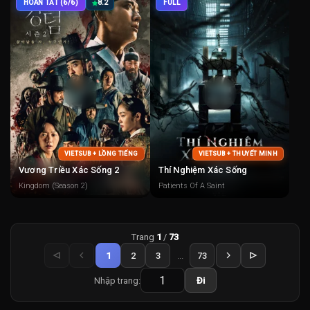
HOÀN TẤT (6/6)
8.2
FULL
VIETSUB + LỒNG TIẾNG
VIETSUB + THUYẾT MINH
Vương Triều Xác Sống 2
Thí Nghiệm Xác Sống
Kingdom (Season 2)
Patients Of A Saint
Trang
1
/
73
1
2
3
...
73
Nhập trang:
Đi