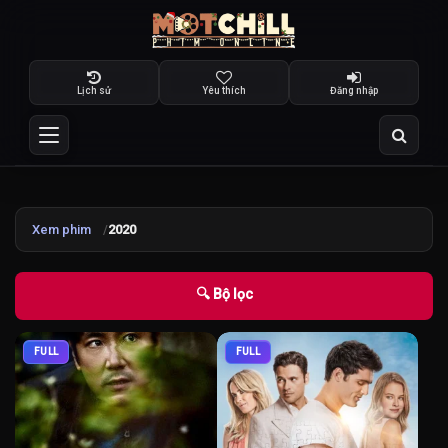
Lịch sử
Yêu thích
Đăng nhập
Xem phim
2020
🔍 Bộ lọc
FULL
FULL