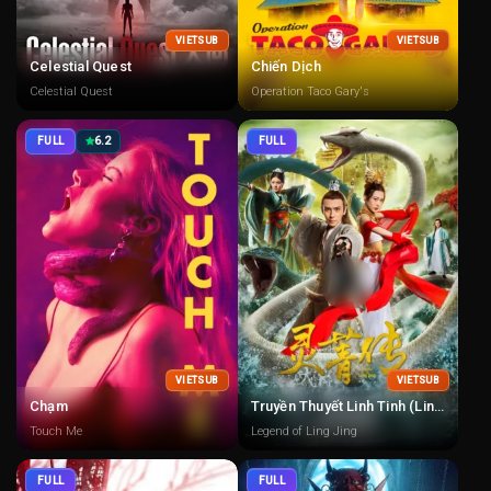
VIETSUB
VIETSUB
Celestial Quest
Chiến Dịch
Celestial Quest
Operation Taco Gary's
FULL
6.2
FULL
VIETSUB
VIETSUB
Chạm
Truyền Thuyết Linh Tinh (Linh Tinh Truyện)
Touch Me
Legend of Ling Jing
FULL
FULL