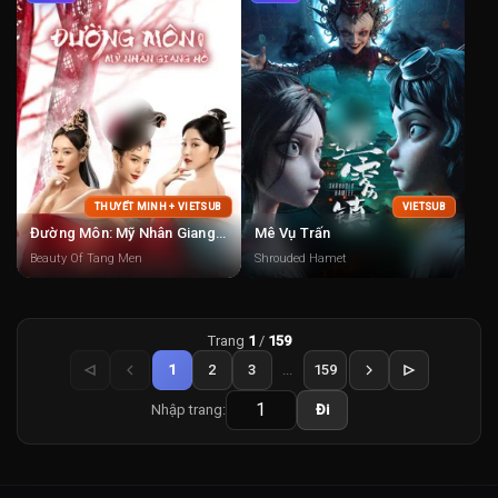
THUYẾT MINH + VIETSUB
VIETSUB
Đường Môn: Mỹ Nhân Giang Hồ
Mê Vụ Trấn
Beauty Of Tang Men
Shrouded Hamet
Trang
1
/
159
1
2
3
...
159
Nhập trang:
Đi