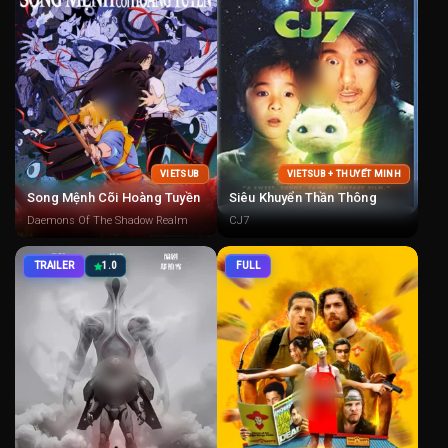
VIETSUB
VIETSUB + THUYẾT MINH
Song Mệnh Cõi Hoàng Tuyền
Siêu Khuyển Thần Thông
Daemons Of The Shadow Realm
CJ7
TRAILER
1.0
FULL