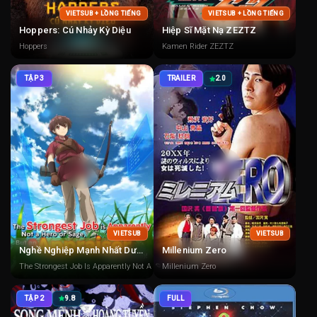
VIETSUB + LỒNG TIẾNG
VIETSUB + LỒNG TIẾNG
Hoppers: Cú Nhảy Kỳ Diệu
Hiệp Sĩ Mặt Nạ ZEZTZ
Hoppers
Kamen Rider ZEZTZ
TẬP 3
TRAILER
2.0
VIETSUB
VIETSUB
Nghề Nghiệp Mạnh Nhất Dường Như Không Phải Là Anh Hùng Hay Hiền Triết, Mà Là Người Thẩm Định (Tạm Thời)!
Millenium Zero
The Strongest Job Is Apparently Not A Hero Or A Sage, But An Appraiser (Provisional)!
Millenium Zero
TẬP 2
9.8
FULL