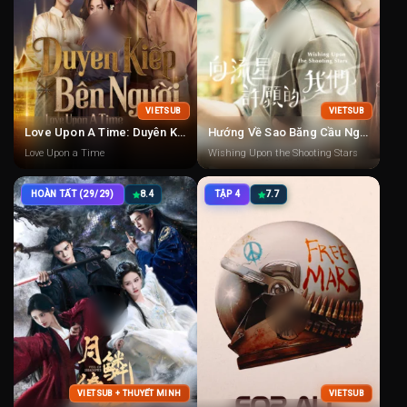
VIETSUB
VIETSUB
Love Upon A Time: Duyên Kiếp Bên Người
Hướng Về Sao Băng Cầu Nguyện
Love Upon a Time
Wishing Upon the Shooting Stars
HOÀN TẤT (29/29)
8.4
TẬP 4
7.7
VIETSUB + THUYẾT MINH
VIETSUB