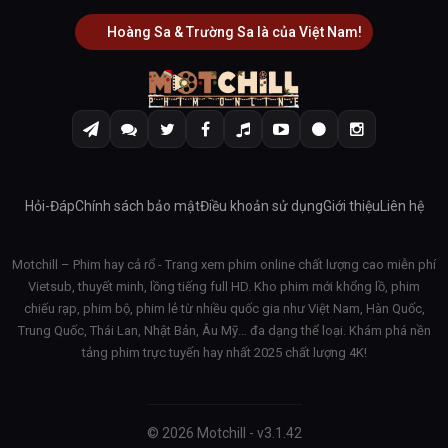
Hoàng Sa & Trường Sa là của Việt Nam!
Hỏi-Đáp
Chính sách bảo mật
Điều khoản sử dụng
Giới thiệu
Liên hệ
Motchill – Phim hay cả rổ - Trang xem phim online chất lượng cao miễn phí
Vietsub, thuyết minh, lồng tiếng full HD. Kho phim mới khổng lồ, phim
chiếu rạp, phim bộ, phim lẻ từ nhiều quốc gia như Việt Nam, Hàn Quốc,
Trung Quốc, Thái Lan, Nhật Bản, Âu Mỹ… đa dạng thể loại. Khám phá nền
tảng phim trực tuyến hay nhất 2025 chất lượng 4K!
© 2026 Motchill - v3.1.42