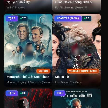
Nguyệt Lân Ỷ Kỷ
Cuộc Chiến Không Gian 5
Veil of Shadows
For All Mankind (Season 5)
TẬP 8
7.7
HOÀN TẤT (40/40)
8.0
VIETSUB
VIETSUB + THUYẾT MINH
Monarch: Thế Giới Quái Thú 2
Mộ Tư Từ
Monarch: Legacy of Monsters (Season 2)
Love Beyond The Grave
TẬP 5
8.0
FULL