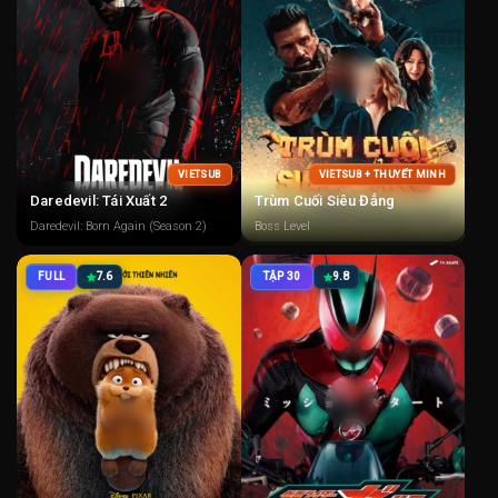
VIETSUB
VIETSUB + THUYẾT MINH
Daredevil: Tái Xuất 2
Trùm Cuối Siêu Đẳng
Daredevil: Born Again (Season 2)
Boss Level
FULL
7.6
TẬP 30
9.8