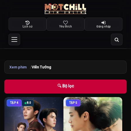
Lịch sử
Yêu thích
Đăng nhập
Xem phim
Viễn Tưởng
🔍 Bộ lọc
TẬP 4
8.0
TẬP 5