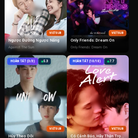
VIETSUB
VIETSUB
Ngược Đường Ngược Nắng
Only Friends: Dream On
Against The Sun
Only Friends: Dream On
HOÀN TẤT (3/3)
5.3
HOÀN TẤT (10/10)
7.7
VIETSUB
VIETSUB
Hủy Theo Dõi
Có Cảnh Báo, Hãy Thận Trọng