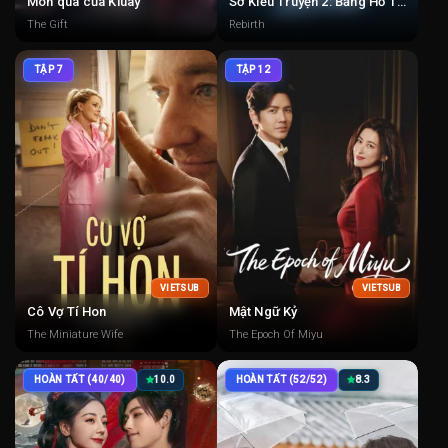
Món quà của Kluay
Sở Kiều Truyện 2: Băng Hồ Trọng Sinh
The Gift
Rebirth
TẬP 7
TẬP 12
VIETSUB
VIETSUB
Cô Vợ Tí Hon
Mật Ngữ Kỷ
The Miniature Wife
The Epoch Of Miyu
HOÀN TẤT (40/40)
10.0
HOÀN TẤT (52/52)
8.3