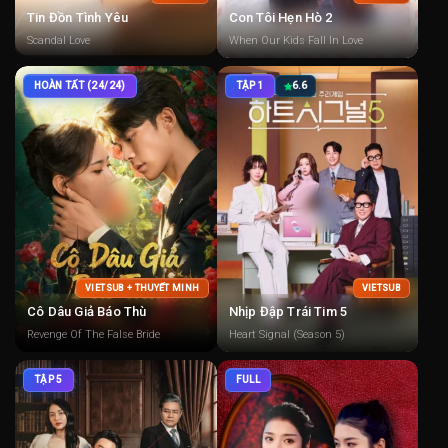
Tin Đồn Tình Yêu
Con Tôi Hẹn Hò 2
Scandal Love
When Our Kids Fall In Love
HOÀN TẤT (24/24)
TẬP 1
6.6
VIETSUB + THUYẾT MINH
VIETSUB
Cô Dâu Giả Báo Thù
Nhịp Đập Trái Tim 5
Revenge Of The False Bride
Heart Signal (Season 5)
TẬP 5
FULL