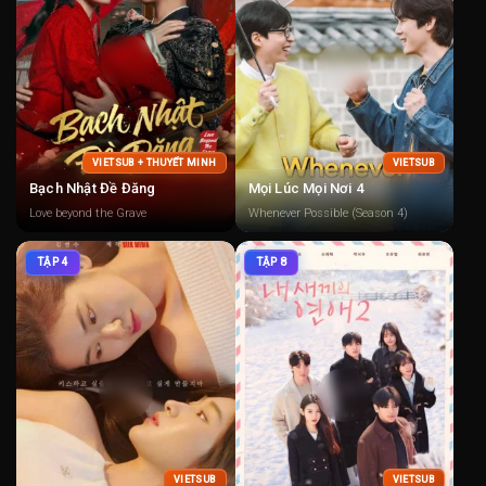
VIETSUB + THUYẾT MINH
VIETSUB
Bạch Nhật Đề Đăng
Mọi Lúc Mọi Nơi 4
Love beyond the Grave
Whenever Possible (Season 4)
TẬP 4
TẬP 8
VIETSUB
VIETSUB