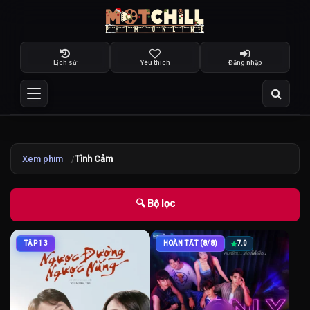
Lịch sử
Yêu thích
Đăng nhập
Xem phim
Tình Cảm
🔍 Bộ lọc
TẬP 13
HOÀN TẤT (8/8)
7.0