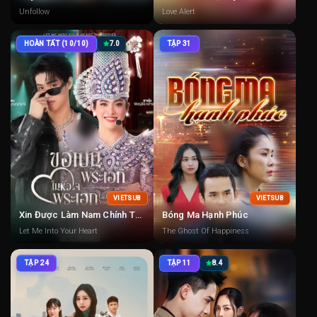
Unfollow
Love Alert
HOÀN TẤT (10/10)
7.0
TẬP 31
VIETSUB
VIETSUB
Xin Được Làm Nam Chính Trong Trái Tim Nam Chính
Bóng Ma Hạnh Phúc
Let Me Into Your Heart
The Ghost Of Happiness
TẬP 24
TẬP 11
8.4