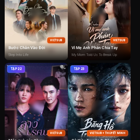
VIETSUB
VIETSUB
Bước Chân Vào Đời
Vì Mẹ Anh Phán Chia Tay
Step Into Life
My Mom Told Us To Break Up
TẬP 22
TẬP 23
VIETSUB
VIETSUB + THUYẾT MINH