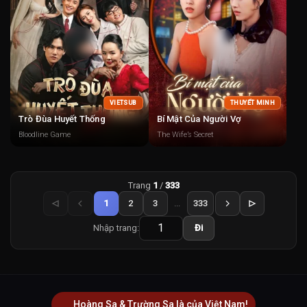
VIETSUB
THUYẾT MINH
Trò Đùa Huyết Thống
Bí Mật Của Người Vợ
Bloodline Game
The Wife’s Secret
Trang
1
/
333
1
2
3
...
333
Nhập trang:
Đi
Hoàng Sa & Trường Sa là của Việt Nam!