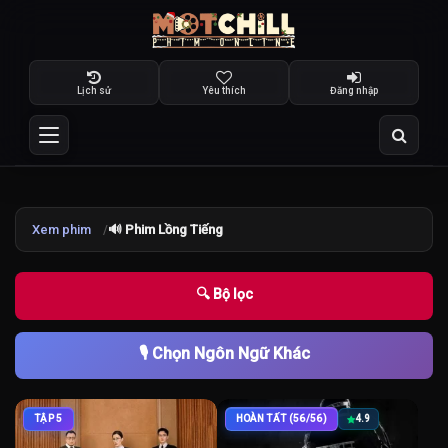
Lịch sử
Yêu thích
Đăng nhập
Xem phim
🔊 Phim Lồng Tiếng
🔍 Bộ lọc
🎙️ Chọn Ngôn Ngữ Khác
TẬP 5
HOÀN TẤT (56/56)
4.9