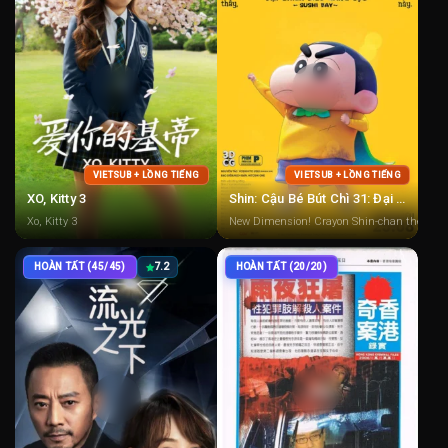
VIETSUB + LỒNG TIẾNG
VIETSUB + LỒNG TIẾNG
XO, Kitty 3
Shin: Cậu Bé Bút Chì 31: Đại Chiến Siêu Năng Lực ~ Sushi Bay ~
Xo, Kitty 3
New Dimension! Crayon Shin-chan the Movie
HOÀN TẤT (45/45)
7.2
HOÀN TẤT (20/20)