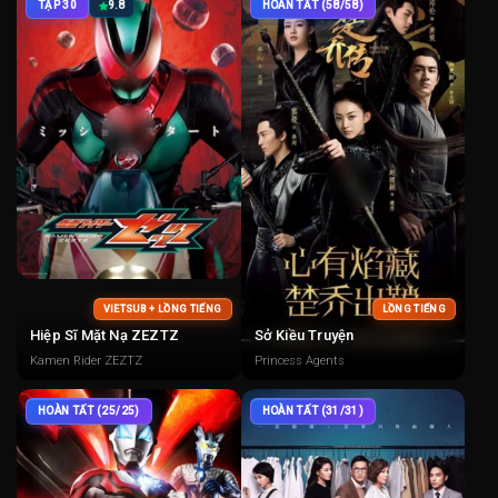
TẬP 30
9.8
HOÀN TẤT (58/58)
VIETSUB + LỒNG TIẾNG
LỒNG TIẾNG
Hiệp Sĩ Mặt Nạ ZEZTZ
Sở Kiều Truyện
Kamen Rider ZEZTZ
Princess Agents
HOÀN TẤT (25/25)
HOÀN TẤT (31/31)