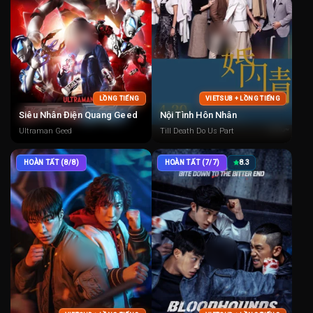
LỒNG TIẾNG
VIETSUB + LỒNG TIẾNG
Siêu Nhân Điện Quang Geed
Nội Tình Hôn Nhân
Ultraman Geed
Till Death Do Us Part
HOÀN TẤT (8/8)
HOÀN TẤT (7/7)
8.3