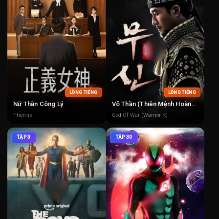
LỒNG TIẾNG
LỒNG TIẾNG
Nữ Thần Công Lý
Võ Thần (Thiên Mệnh Hoàng Đế)
Themis
God Of War (Warrior K)
TẬP 3
TẬP 30