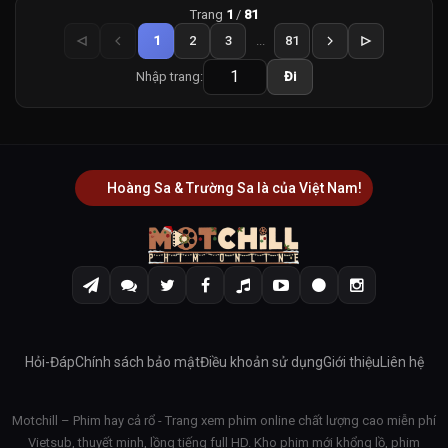
Trang
1
/
81
1
2
3
...
81
Nhập trang:
Đi
Hoàng Sa & Trường Sa là của Việt Nam!
Hỏi-Đáp
Chính sách bảo mật
Điều khoản sử dụng
Giới thiệu
Liên hệ
Motchill – Phim hay cả rổ - Trang xem phim online chất lượng cao miễn phí
Vietsub, thuyết minh, lồng tiếng full HD. Kho phim mới khổng lồ, phim