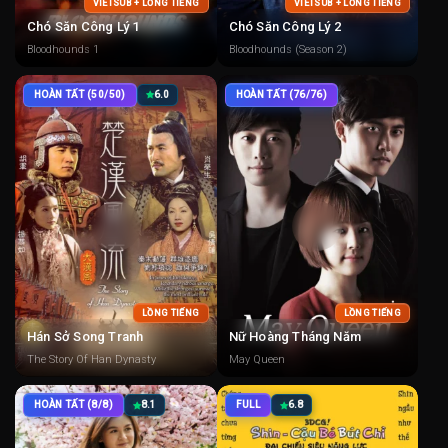
VIETSUB + LỒNG TIẾNG
VIETSUB + LỒNG TIẾNG
Chó Săn Công Lý 1
Chó Săn Công Lý 2
Bloodhounds 1
Bloodhounds (Season 2)
HOÀN TẤT (50/50)
6.0
HOÀN TẤT (76/76)
LỒNG TIẾNG
LỒNG TIẾNG
Hán Sở Song Tranh
Nữ Hoàng Tháng Năm
The Story Of Han Dynasty
May Queen
HOÀN TẤT (8/8)
8.1
FULL
6.8