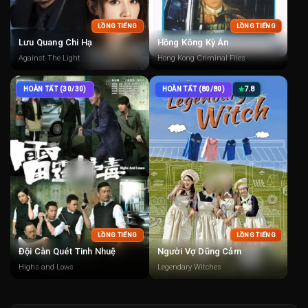
LỒNG TIẾNG
LỒNG TIẾNG
Lưu Quang Chi Hạ
Hồng Kông Kỳ Án
Against The Light
Hong Kong Criminal Files
HOÀN TẤT (30/30)
HOÀN TẤT (80/80)
7.8
LỒNG TIẾNG
LỒNG TIẾNG
Đội Càn Quét Tinh Nhuệ
Người Vợ Dũng Cảm
Highs and Lows
Legendary Witches