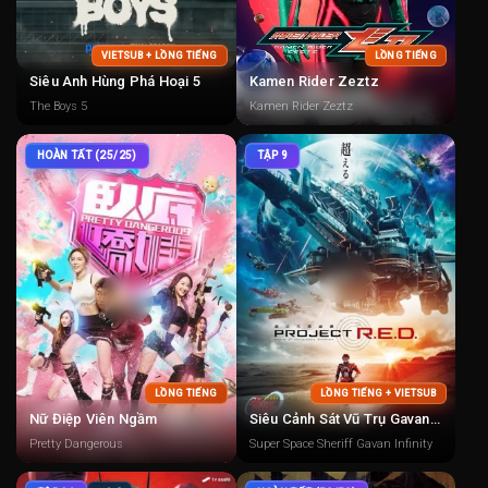
VIETSUB + LỒNG TIẾNG
LỒNG TIẾNG
Siêu Anh Hùng Phá Hoại 5
Kamen Rider Zeztz
The Boys 5
Kamen Rider Zeztz
HOÀN TẤT (25/25)
TẬP 9
LỒNG TIẾNG
LỒNG TIẾNG + VIETSUB
Nữ Điệp Viên Ngầm
Siêu Cảnh Sát Vũ Trụ Gavan Infinity
Pretty Dangerous
Super Space Sheriff Gavan Infinity