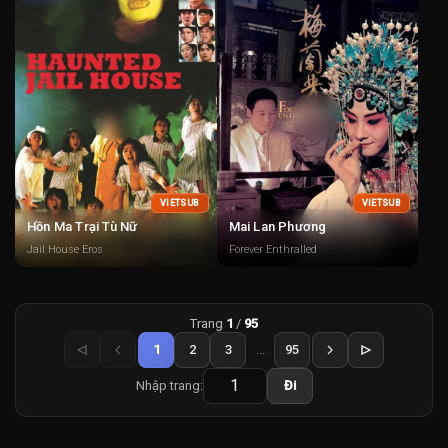
VIETSUB
VIETSUB
Hồn Ma Trại Tù Nữ
Mai Lan Phương
Jail House Eros
Forever Enthralled
Trang
1
/
95
1
2
3
...
95
Nhập trang:
Đi