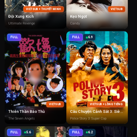
VIETSUB + THUYẾT MINH
VIETSUB
Đội Xung Kích
Kẹo Ngọt
Ultimate Revenge
Candy
FULL
FULL
6.9
VIETSUB
VIETSUB + LỒNG TIẾNG
Thiên Thần Báo Thù
Câu Chuyện Cảnh Sát 3: Siêu Cảnh Sát
The Seven Angels
Police Story 3: Super Cop
FULL
5.6
FULL
6.2