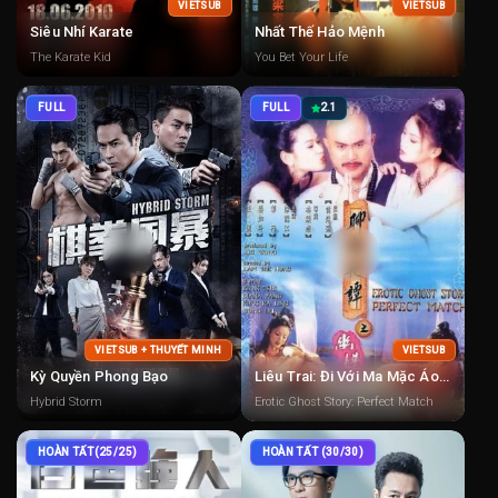
VIETSUB
VIETSUB
Siêu Nhí Karate
Nhất Thế Hảo Mệnh
The Karate Kid
You Bet Your Life
FULL
FULL
2.1
VIETSUB + THUYẾT MINH
VIETSUB
Kỳ Quyền Phong Bạo
Liêu Trai: Đi Với Ma Mặc Áo Giấy
Hybrid Storm
Erotic Ghost Story: Perfect Match
HOÀN TẤT(25/25)
HOÀN TẤT (30/30)