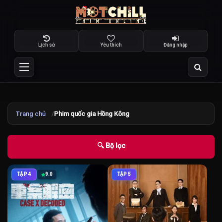
Lịch sử
Yêu thích
Đăng nhập
Trang chủ
Phim quốc gia Hồng Kông
🔍 Bộ lọc
TẬP 4
9.0
TẬP 5