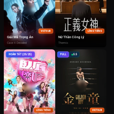
VIETSUB
LỒNG TIẾNG
Giải Mã Trọng Án
Nữ Thần Công Lý
Case X Decoded
Themis
HOÀN TẤT (25/25)
FULL
5.5
LỒNG TIẾNG
VIETSUB