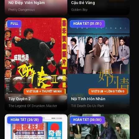
Nữ Điệp Viên Ngầm
Cậu Bé Vàng
Pretty Dangerous
Golden Boy
FULL
HOÀN TẤT (31/31)
VIETSUB + THUYẾT MINH
VIETSUB + LỒNG TIẾNG
Túy Quyền 2
Nội Tình Hôn Nhân
The Legend Of Drunken Master
Till Death Do Us Part
HOÀN TẤT (20/20)
HOÀN TẤT (30/30)