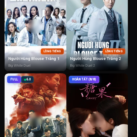
LỒNG TIẾNG
LỒNG TIẾNG
Người Hùng Blouse Trắng 1
Người Hùng Blouse Trắng 2
Big White Duel
Big White Duel 2
FULL
6.0
HOÀN TẤT (8/8)