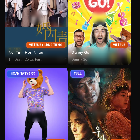
VIETSUB + LỒNG TIẾNG
VIETSUB
Nội Tình Hôn Nhân
Danny Go!
Till Death Do Us Part
Danny Go!
HOÀN TẤT (5/5)
FULL