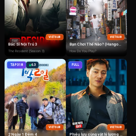
VIETSUB
VIETSUB
Bác Sĩ Nội Trú 3
Bạn Chơi Thế Nào? (Hangout With Yoo)
The Resident (Season 3)
How Do You Play?
TẬP 318
6.3
FULL
VIETSUB
VIETSUB
2 Ngày 1 Đêm 4
Phiêu lưu cùng vật lý lượng tử