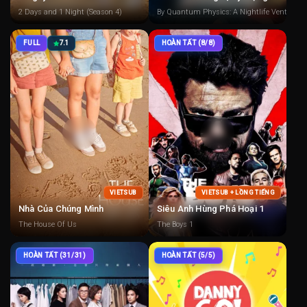
2 Days and 1 Night (Season 4)
By Quantum Physics: A Nightlife Venture
FULL
7.1
HOÀN TẤT (8/8)
VIETSUB
VIETSUB + LỒNG TIẾNG
Nhà Của Chúng Mình
Siêu Anh Hùng Phá Hoại 1
The House Of Us
The Boys 1
HOÀN TẤT (31/31)
HOÀN TẤT (5/5)