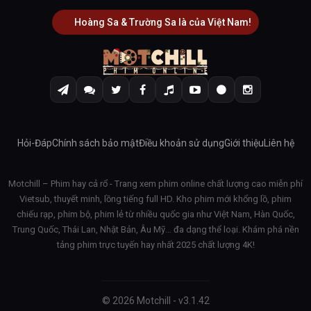
Hoàng Sa & Trường Sa là của Việt Nam!
Hỏi-Đáp
Chính sách bảo mật
Điều khoản sử dụng
Giới thiệu
Liên hệ
Motchill – Phim hay cả rổ - Trang xem phim online chất lượng cao miễn phí
Vietsub, thuyết minh, lồng tiếng full HD. Kho phim mới khổng lồ, phim
chiếu rạp, phim bộ, phim lẻ từ nhiều quốc gia như Việt Nam, Hàn Quốc,
Trung Quốc, Thái Lan, Nhật Bản, Âu Mỹ… đa dạng thể loại. Khám phá nền
tảng phim trực tuyến hay nhất 2025 chất lượng 4K!
© 2026 Motchill - v3.1.42