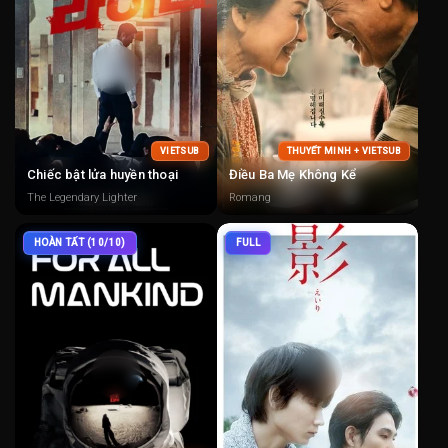
VIETSUB
THUYẾT MINH + VIETSUB
Chiếc bật lửa huyền thoại
Điều Ba Mẹ Không Kể
The Legendary Lighter
Romang
HOÀN TẤT (10/10)
FULL