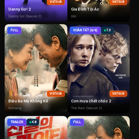
VIETSUB
VIETSUB
Danny Go! 2
Gia Đình Tội Ác
Danny Go! (Season 2)
Idol
FULL
HOÀN TẤT (6/6)
7.3
VIETSUB
VIETSUB
Điều Ba Mẹ Không Kể
Cơn mưa chết chóc 2
Romang
The Rain (Season 2)
TRAILER
4.8
FULL