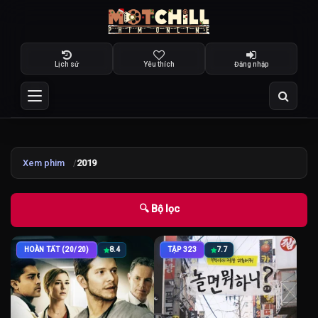
Lịch sử
Yêu thích
Đăng nhập
Xem phim
2019
🔍 Bộ lọc
HOÀN TẤT (20/20)
8.4
TẬP 323
7.7