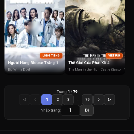
LỒNG TIẾNG
VIETSUB
Người Hùng Blouse Trắng 1
Thế Giới Của Phát Xít 4
Big White Duel
The Man in the High Castle (Season 4)
Trang
1
/
79
1
2
3
...
79
Nhập trang:
Đi