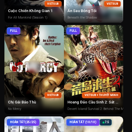
VIETSUB
VIETSUB
Cuộc Chiến Không Gian 1
Ẩn Sau Bóng Tối
For All Mankind (Season 1)
Beneath the Shadow
FULL
FULL
VIETSUB
VIETSUB + THUYẾT MINH
Chị Gái Báo Thù
Hoang Đảo Cầu Sinh 2: Sát Cơ Sau Lưng
No Mercy
Desert Island Survival 2: Behind The Murder
HOÀN TẤT(25/25)
HOÀN TẤT (10/10)
7.5