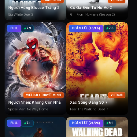
LỒNG TIẾNG
VIETSUB
Người Hùng Blouse Trắng 2
Cô Gái Đến Từ Hư Vô 2
Big White Duel 2
Girl From Nowhere (Season 2)
FULL
7.9
HOÀN TẤT (16/16)
7.6
VIETSUB + THUYẾT MINH
VIETSUB
Người Nhện: Không Còn Nhà
Xác Sống Đáng Sợ 7
Spider-Man: No Way Home
Fear The Walking Dead 7
FULL
7.1
HOÀN TẤT (24/24)
8.1