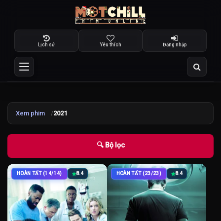
Lịch sử
Yêu thích
Đăng nhập
Xem phim
2021
🔍 Bộ lọc
HOÀN TẤT (14/14)
8.4
HOÀN TẤT (23/23)
8.4