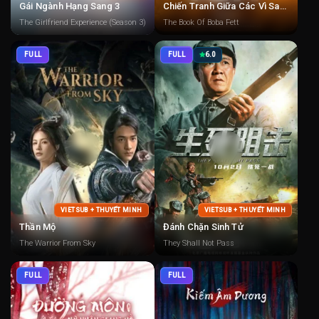
Gái Ngành Hạng Sang 3
Chiến Tranh Giữa Các Vì Sao: Sách Của Boba Fett
The Girlfriend Experience (Season 3)
The Book Of Boba Fett
FULL
FULL
6.0
VIETSUB + THUYẾT MINH
VIETSUB + THUYẾT MINH
Thần Mộ
Đánh Chặn Sinh Tử
The Warrior From Sky
They Shall Not Pass
FULL
FULL