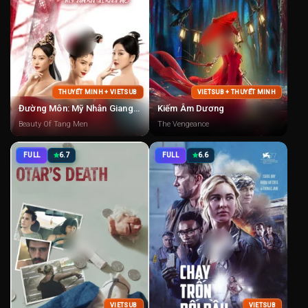
THUYẾT MINH + VIETSUB
VIETSUB + THUYẾT MINH
Đường Môn: Mỹ Nhân Giang Hồ
Kiếm Âm Dương
Beauty Of Tang Men
The Vengeance
FULL
6.7
FULL
6.6
VIETSUB
VIETSUB