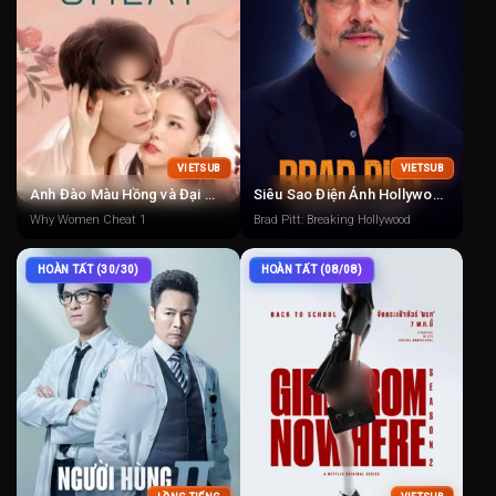
VIETSUB
VIETSUB
Anh Đào Màu Hồng và Đại Miên Vương 1
Siêu Sao Điện Ảnh Hollywood
Why Women Cheat 1
Brad Pitt: Breaking Hollywood
HOÀN TẤT (30/30)
HOÀN TẤT (08/08)