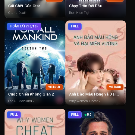
Cái Chết Của Otar
Chạy Trốn Đối Đầu
Otar's Death
Run Hide Fight
HOÀN TẤT (10/10)
FULL
VIETSUB
VIETSUB
Cuộc Chiến Không Gian 2
Anh Đào Màu Hồng và Đại Miên Vương 2
For All Mankind 2
Why Women Cheat 2
FULL
FULL
8.0