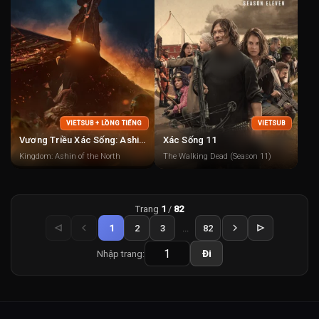
VIETSUB + LỒNG TIẾNG
VIETSUB
Vương Triều Xác Sống: Ashin Phương Bắc
Xác Sống 11
Kingdom: Ashin of the North
The Walking Dead (Season 11)
Trang
1
/
82
1
2
3
...
82
Nhập trang:
Đi