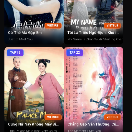
VIETSUB
VIETSUB
Cứ Thế Mà Gặp Em
Tôi Là Triệu Ngô Địch: Khởi Động Lại
Just to Meet You
My Name is Zhao Wudi: Starting Over
TẬP 15
TẬP 22
VIETSUB
VIETSUB
Cung Nữ Này Không Mấy Bình Tĩnh
Chẳng Gặp Vân Thường, Cũng Chẳng Gặp Người
This Palace Maid Isn't Very Calm
The Moment I Met You