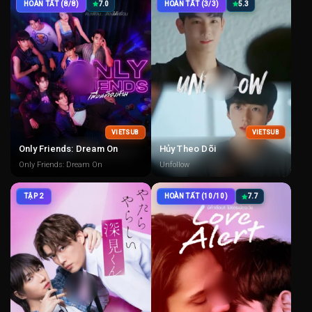
HOÀN TẤT (8/8)
7.0
HOÀN TẤT (3/3)
5.3
VIETSUB
VIETSUB
Only Friends: Dream On
Hủy Theo Dõi
Only Friends: Dream On
Unfollow
TẬP 2
HOÀN TẤT (10/10)
7.7