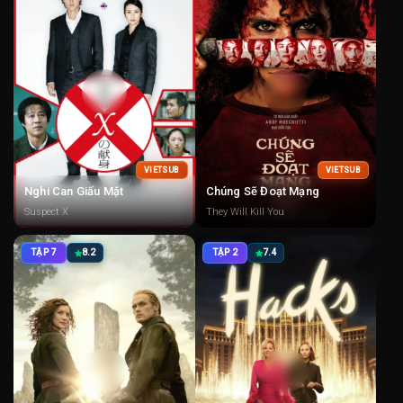
VIETSUB
VIETSUB
Nghi Can Giấu Mặt
Chúng Sẽ Đoạt Mạng
Suspect X
They Will Kill You
TẬP 7
8.2
TẬP 2
7.4