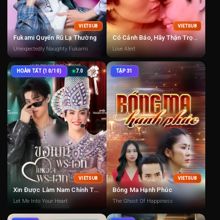
VIETSUB
VIETSUB
Fukami Quyến Rũ Lạ Thường
Có Cảnh Báo, Hãy Thận Trọng
Unexpectedly Naughty Fukami
Love Alert
HOÀN TẤT (10/10)
7.0
TẬP 31
VIETSUB
VIETSUB
Xin Được Làm Nam Chính Trong Trái Tim Nam Chính
Bóng Ma Hạnh Phúc
Let Me Into Your Heart
The Ghost Of Happiness