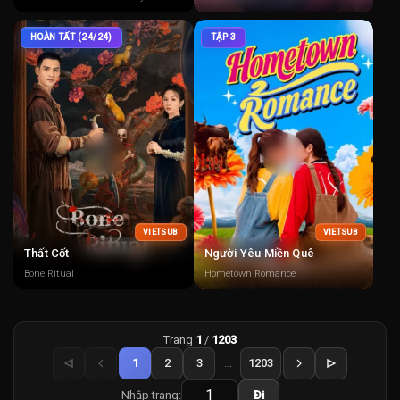
HOÀN TẤT (24/24)
TẬP 3
VIETSUB
VIETSUB
Thất Cốt
Người Yêu Miền Quê
Bone Ritual
Hometown Romance
Trang
1
/
1203
1
2
3
...
1203
Nhập trang:
Đi