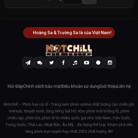
Hoàng Sa & Trường Sa là của Việt Nam!
Hỏi-Đáp
Chính sách bảo mật
Điều khoản sử dụng
Giới thiệu
Liên hệ
Motchill – Phim hay cả rổ - Trang xem phim online chất lượng cao miễn phí
Vietsub, thuyết minh, lồng tiếng full HD. Kho phim mới khổng lồ, phim
chiếu rạp, phim bộ, phim lẻ từ nhiều quốc gia như Việt Nam, Hàn Quốc,
Trung Quốc, Thái Lan, Nhật Bản, Âu Mỹ… đa dạng thể loại. Khám phá nền
tảng phim trực tuyến hay nhất 2025 chất lượng 4K!