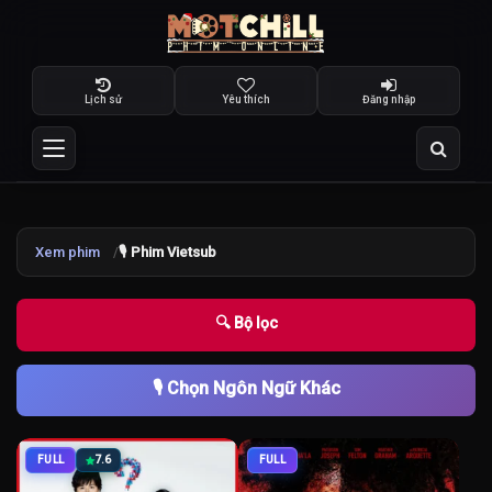
Lịch sử
Yêu thích
Đăng nhập
Xem phim
🎙️ Phim Vietsub
🔍 Bộ lọc
🎙️ Chọn Ngôn Ngữ Khác
FULL
7.6
FULL