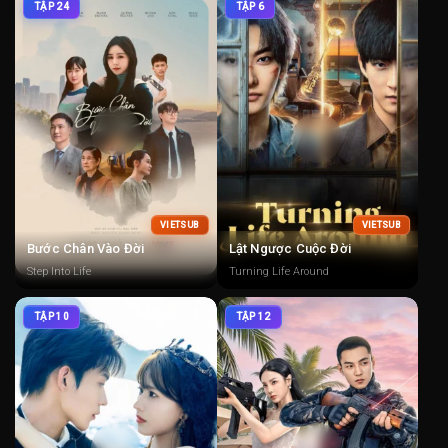
TẬP 24
TẬP 6
VIETSUB
VIETSUB
Bước Chân Vào Đời
Lật Ngược Cuộc Đời
Step Into Life
Turning Life Around
TẬP 10
TẬP 12