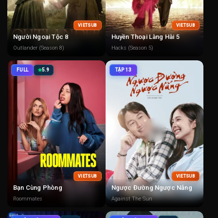
VIETSUB
VIETSUB
Người Ngoại Tộc 8
Huyền Thoại Làng Hài 5
Outlander (Season 8)
Hacks (Season 5)
FULL
5.9
TẬP 13
VIETSUB
VIETSUB
Bạn Cùng Phòng
Ngược Đường Ngược Nắng
Roommates
Against The Sun