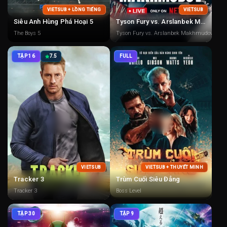
VIETSUB + LỒNG TIẾNG
VIETSUB
Siêu Anh Hùng Phá Hoại 5
Tyson Fury vs. Arslanbek Makhmudov
The Boys 5
Tyson Fury vs. Arslanbek Makhmudov
TẬP 16
7.5
FULL
VIETSUB
VIETSUB + THUYẾT MINH
Tracker 3
Trùm Cuối Siêu Đẳng
Tracker 3
Boss Level
TẬP 30
TẬP 9