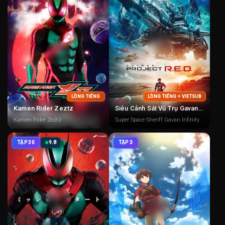
LỒNG TIẾNG
LỒNG TIẾNG + VIETSUB
Kamen Rider Zeztz
Siêu Cảnh Sát Vũ Trụ Gavan Infinity
Kamen Rider Zeztz
Super Space Sheriff Gavan Infinity
TẬP 30
9.8
TẬP 3