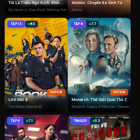
Tôi Là Triệu Ngô Địch: Khởi Động Lại
Atomic: Chuyến Xe Sinh Tử
My Name is Zhao Wudi: Starting Over
Atomic
TẬP 15
8.5
TẬP 8
7.7
VIETSUB
VIETSUB
Lính Mới 8
Monarch: Thế Giới Quái Thú 2
The Rookie (Season 8)
Monarch: Legacy of Monsters (Season 2)
TẬP 4
7.1
TRAILER
5.2