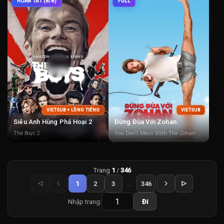
HOÀN TẤT (8/8)
FULL
VIETSUB + LỒNG TIẾNG
VIETSUB
Siêu Anh Hùng Phá Hoại 2
Đừng Đùa Với Zohan
The Boys 2
You Don't Mess With The Zohan
Trang
1
/
346
1
2
3
...
346
Nhập trang:
Đi