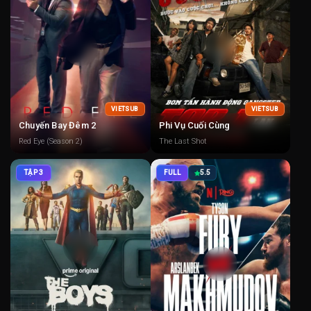
VIETSUB
VIETSUB
Chuyến Bay Đêm 2
Phi Vụ Cuối Cùng
Red Eye (Season 2)
The Last Shot
TẬP 3
FULL
5.5