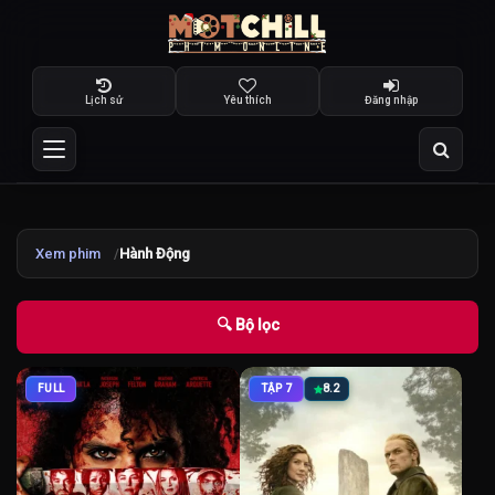
Lịch sử
Yêu thích
Đăng nhập
Xem phim
Hành Động
🔍 Bộ lọc
FULL
TẬP 7
8.2