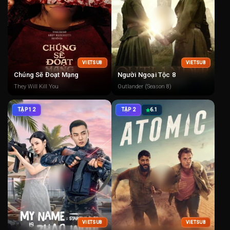
VIETSUB
VIETSUB
Chúng Sẽ Đoạt Mạng
Người Ngoại Tộc 8
They Will Kill You
Outlander (Season 8)
TẬP 12
TẬP 2
6.1
VIETSUB
VIETSUB