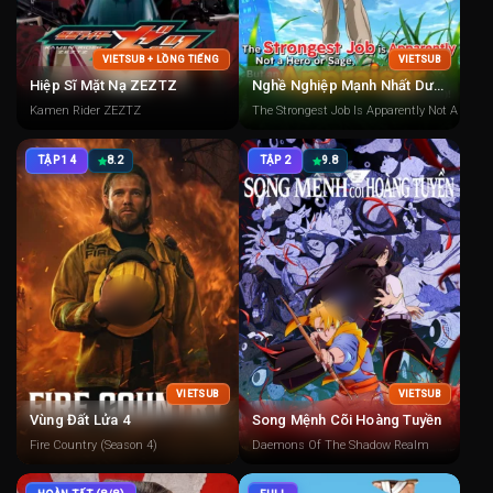
VIETSUB + LỒNG TIẾNG
VIETSUB
Hiệp Sĩ Mặt Nạ ZEZTZ
Nghề Nghiệp Mạnh Nhất Dường Như Không Phải Là Anh Hùng Hay Hiền Triết, Mà Là Người Thẩm Định (Tạm Thời)!
Kamen Rider ZEZTZ
The Strongest Job Is Apparently Not A Hero O
TẬP 14
8.2
TẬP 2
9.8
VIETSUB
VIETSUB
Vùng Đất Lửa 4
Song Mệnh Cõi Hoàng Tuyền
Fire Country (Season 4)
Daemons Of The Shadow Realm