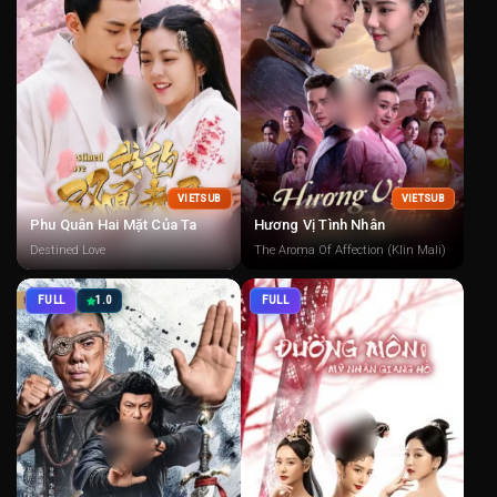
VIETSUB
VIETSUB
Phu Quân Hai Mặt Của Ta
Hương Vị Tình Nhân
Destined Love
The Aroma Of Affection (Klin Mali)
FULL
1.0
FULL