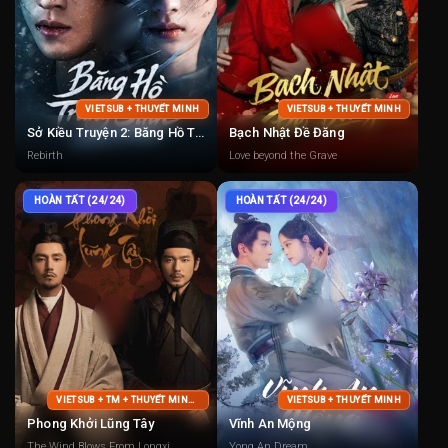
VIETSUB + THUYẾT MINH
VIETSUB + THUYẾT MINH
Sở Kiều Truyện 2: Băng Hồ Trọng Sinh
Bạch Nhật Đề Đăng
Rebirth
Love beyond the Grave
HOÀN TẤT (24/24)
HOÀN TẤT (24/24)
VIETSUB + TM + THUYẾT MINH + LỒNG TIẾNG
VIETSUB + THUYẾT MINH
Phong Khởi Lũng Tây
Vĩnh An Mộng
The Wind Blows From Longxi
Yong An Dream