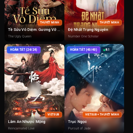
THUYẾT MINH
THUYẾT MINH
Tề Sửu Vô Diệm: Gương Vỡ Lại Lành
Đệ Nhất Trạng Nguyên
The Ugly Queen
Number One Scholar
HOÀN TẤT (24/24)
HOÀN TẤT (40/40)
8.1
VIETSUB
VIETSUB + THUYẾT MINH
Lâm An Nhược Mộng
Trục Ngọc
Reincarnated Love
Pursuit of Jade