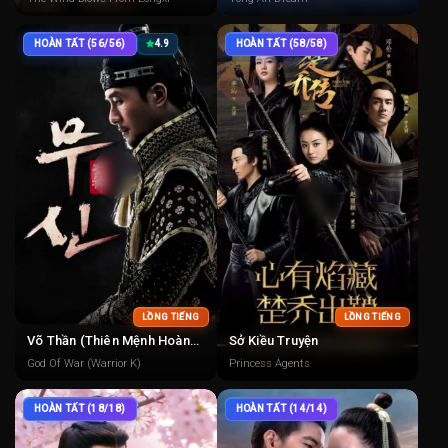
HOÀN TẤT (56/56)
4.9
HOÀN TẤT (58/58)
LỒNG TIẾNG
LỒNG TIẾNG
Võ Thần (Thiên Mệnh Hoàng Đế)
Sở Kiều Truyện
God Of War (Warrior K)
Princess Agents
HOÀN TẤT (18/18)
HOÀN TẤT (14/14)