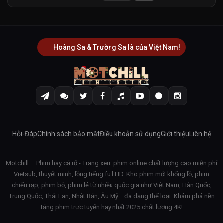
Hoàng Sa & Trường Sa là của Việt Nam!
Hỏi-Đáp
Chính sách bảo mật
Điều khoản sử dụng
Giới thiệu
Liên hệ
Motchill – Phim hay cả rổ - Trang xem phim online chất lượng cao miễn phí
Vietsub, thuyết minh, lồng tiếng full HD. Kho phim mới khổng lồ, phim
chiếu rạp, phim bộ, phim lẻ từ nhiều quốc gia như Việt Nam, Hàn Quốc,
Trung Quốc, Thái Lan, Nhật Bản, Âu Mỹ… đa dạng thể loại. Khám phá nền
tảng phim trực tuyến hay nhất 2025 chất lượng 4K!