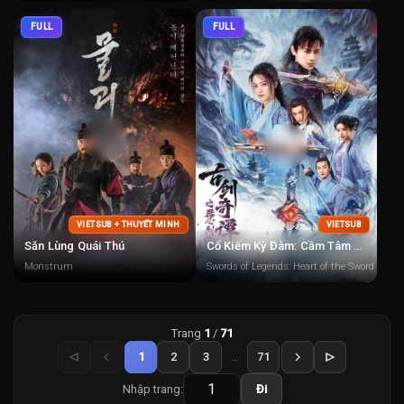
FULL
FULL
VIETSUB + THUYẾT MINH
VIETSUB
Săn Lùng Quái Thú
Cổ Kiếm Kỳ Đàm: Cầm Tâm Kiếm Phách
Monstrum
Swords of Legends: Heart of the Sword
Trang
1
/
71
1
2
3
...
71
Nhập trang:
Đi