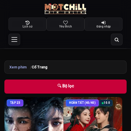
Lịch sử
Yêu thích
Đăng nhập
Xem phim
Cổ Trang
🔍 Bộ lọc
TẬP 23
HOÀN TẤT (40/40)
10.0