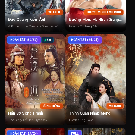
VIETSUB
THUYẾT MINH + VIETSUB
Đao Quang Kiếm Ảnh
Đường Môn: Mỹ Nhân Giang Hồ
A Knife of the Weapon Gleams With Blood
Beauty Of Tang Men
HOÀN TẤT (50/50)
6.0
HOÀN TẤT (24/24)
LỒNG TIẾNG
VIETSUB
Hán Sở Song Tranh
Thỉnh Quân Nhập Mộng
The Story Of Han Dynasty
Everlasting Love
HOÀN TẤT (24/24)
FULL