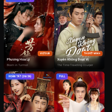
VIETSUB
THUYẾT MINH
Phương Hoa Lý
Xuyên Không Đoạt Vị
Bloom in Turmoil
The Time-Travelling Usurper
HOÀN TẤT (26/26)
FULL