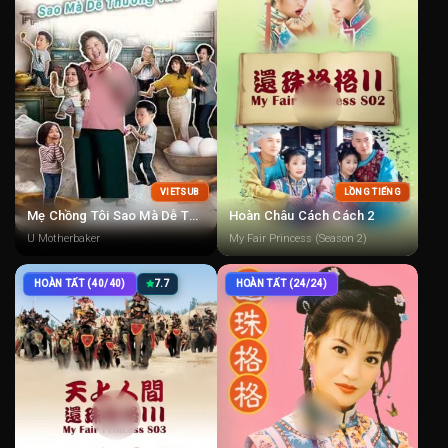
VIETSUB
LỒNG TIẾNG
Mẹ Chồng Tôi Sao Mà Dễ Thương Thế
Hoàn Châu Cách Cách 2
U Motherbaker
My Fair Princess (Season 2)
HOÀN TẤT (40/40)
7.7
HOÀN TẤT (24/24)