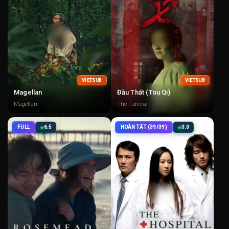
VIETSUB
VIETSUB
Magellan
Đầu Thất (Tou Qi)
Magellan
The Funeral
FULL
6.5
HOÀN TẤT (39/39)
3.0