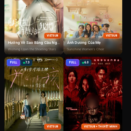
VIETSUB
VIETSUB
Hướng Về Sao Băng Cầu Nguyện
Ánh Dương Của Mẹ
Wishing Upon the Shooting Stars
Sunshine Women's Choir
FULL
7.3
FULL
6.0
VIETSUB
VIETSUB + THUYẾT MINH