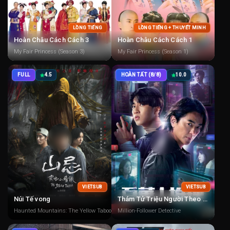
LỒNG TIẾNG
LỒNG TIẾNG + THUYẾT MINH
Hoàn Châu Cách Cách 3
Hoàn Châu Cách Cách 1
My Fair Princess (Season 3)
My Fair Princess (Season 1)
FULL
4.5
HOÀN TẤT (8/8)
10.0
VIETSUB
VIETSUB
Núi Tế vong
Thám Tử Triệu Người Theo Dõi
Haunted Mountains: The Yellow Taboo
Million-Follower Detective