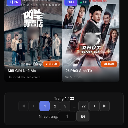
TẬP 6
FULL
7.0
VIETSUB
VIETSUB
Môi Giới Nhà Ma
96 Phút Sinh Tử
Haunted House Secrets
96 Minutes
Trang
1
/
22
1
2
3
...
22
Nhập trang:
Đi