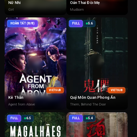
Nữ Nhi
Oán Thai Đòi Mẹ
Girl
Mudborn
HOÀN TẤT (8/8)
FULL
5.6
VIETSUB
VIETSUB
Kê Thân
Quỷ Môn Quan Phong Ấn
Agent from Above
Them, Behind The Door
FULL
6.5
FULL
5.4