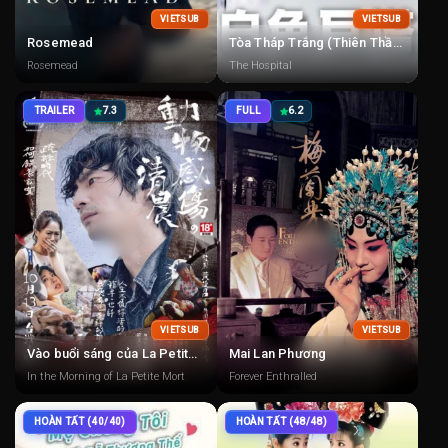
VIETSUB
VIETSUB
Rosemead
Tòa Tháp Trắng (Thiên Thần Áo Trắng)
Rosemead
The Hospital
TRAILER
7.3
FULL
6.2
VIETSUB
VIETSUB
Vào buổi sáng của La Petite Mort
Mai Lan Phương
In the Morning of La Petite Mort
Forever Enthralled
HOÀN TẤT (40/40)
HOÀN TẤT (48/48)