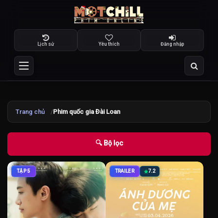
Lịch sử
Yêu thích
Đăng nhập
Trang chủ
Phim quốc gia Đài Loan
🔍 Bộ lọc
TẬP 5
TRAILER
7.2