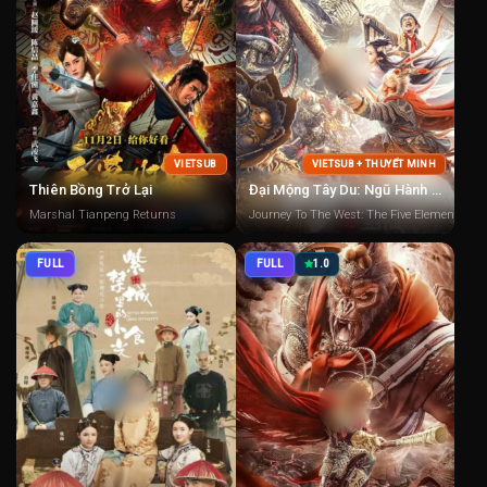
VIETSUB
VIETSUB + THUYẾT MINH
Thiên Bồng Trở Lại
Đại Mộng Tây Du: Ngũ Hành Sơn
Marshal Tianpeng Returns
Journey To The West: The Five Elements M
FULL
FULL
1.0