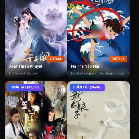
VIETSUB
VIETSUB
Đoạt Thiên Khuyết
Na Tra Náo Hải
The Seized Destiny
Nezha Conquers The Dragon King
HOÀN TẤT (33/33)
HOÀN TẤT (36/36)