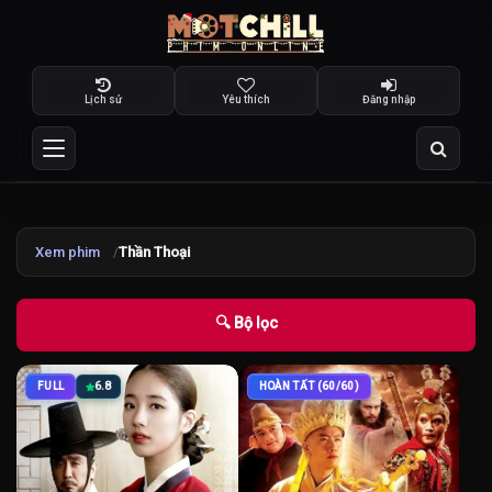
Lịch sử
Yêu thích
Đăng nhập
Xem phim
Thần Thoại
🔍 Bộ lọc
FULL
6.8
HOÀN TẤT (60/60)