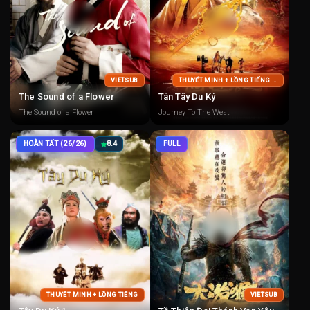
VIETSUB
THUYẾT MINH + LỒNG TIẾNG + VIETSUB
The Sound of a Flower
Tân Tây Du Ký
The Sound of a Flower
Journey To The West
HOÀN TẤT (26/26)
8.4
FULL
THUYẾT MINH + LỒNG TIẾNG
VIETSUB