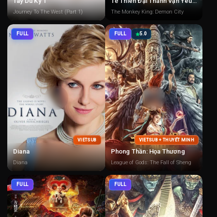
Tây Du Ký 1
Tề Thiên Đại Thánh Vạn Yêu Chi Thành
Journey To The West (Part 1)
The Monkey King: Demon City
FULL
FULL
5.0
VIETSUB
VIETSUB + THUYẾT MINH
Diana
Phong Thần: Họa Thương
Diana
League of Gods: The Fall of Sheng
FULL
FULL