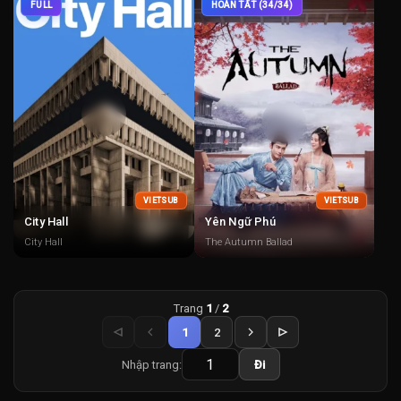
FULL
HOÀN TẤT (34/34)
VIETSUB
VIETSUB
City Hall
Yên Ngữ Phú
City Hall
The Autumn Ballad
Trang
1
/
2
1
2
Nhập trang:
Đi