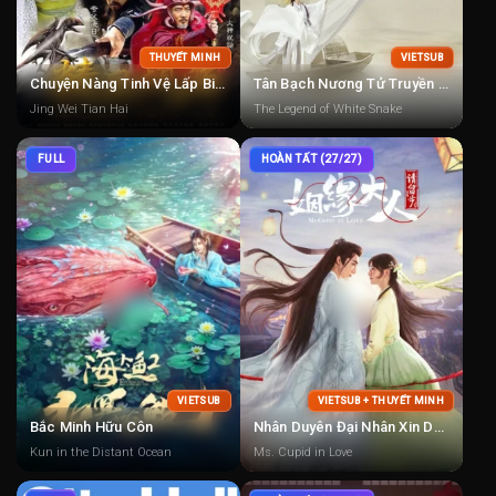
THUYẾT MINH
VIETSUB
Chuyện Nàng Tinh Vệ Lấp Biển
Tân Bạch Nương Tử Truyền Kỳ
Jing Wei Tian Hai
The Legend of White Snake
FULL
HOÀN TẤT (27/27)
VIETSUB
VIETSUB + THUYẾT MINH
Bắc Minh Hữu Côn
Nhân Duyên Đại Nhân Xin Dừng Bước
Kun in the Distant Ocean
Ms. Cupid in Love