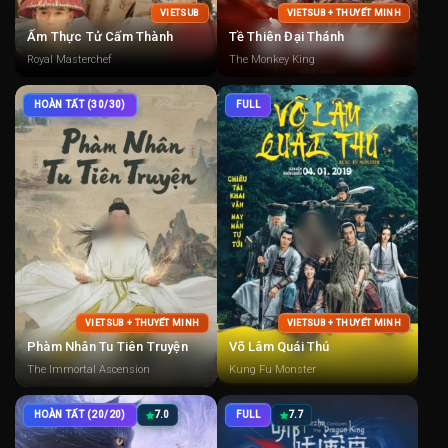
VIETSUB
VIETSUB + THUYẾT MINH
Ẩm Thực Tử Cấm Thành
Tề Thiên Đại Thánh
Royal Masterchef
The Monkey King
HOÀN TẤT (30/30)
FULL
VIETSUB + THUYẾT MINH
VIETSUB + THUYẾT MINH
Phàm Nhân Tu Tiên Truyện
Võ Lâm Quái Thú
The Immortal Ascension
Kung Fu Monster
HOÀN TẤT (20/20)
7.0
FULL
7.7