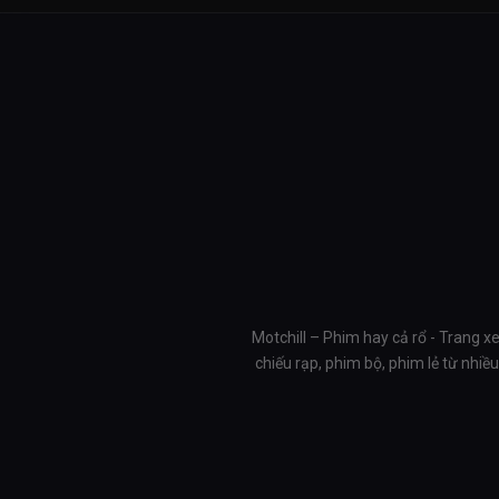
Motchill – Phim hay cả rổ - Trang x
chiếu rạp, phim bộ, phim lẻ từ nhi