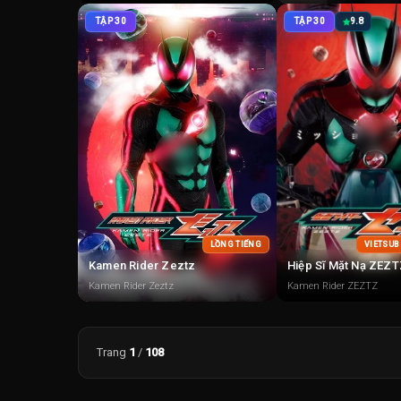
TẬP 30
TẬP 30
9.8
LỒNG TIẾNG
VIETSUB
Kamen Rider Zeztz
Hiệp Sĩ Mặt Nạ ZEZ
Kamen Rider Zeztz
Kamen Rider ZEZTZ
Trang
1
/
108