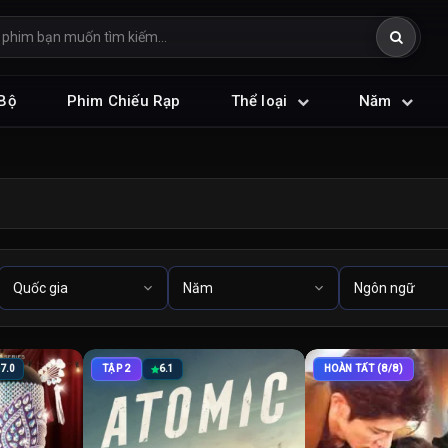
Bộ
Phim Chiếu Rạp
Thể loại
Năm
7.0
TẬP 2
6.1
HOÀN TẤT (8/8)