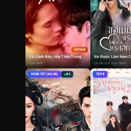
VIETSUB
Có Cảnh Báo, Hãy Thận Trọng
Love Alert
Let Me Into Your Heart
HOÀN TẤT (40/40)
8.0
TẬP 8