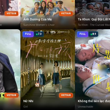
VIETSUB
VIETSUB
Ánh Dương Của Mẹ
Ta Khon: Quỷ Đội Lốt
ve
Sunshine Women's Choir
Ta Khon : The Cursed Ma
FULL
7.3
FULL
8.9
VIETSUB
VIETSUB
Nữ Nhi
Không thể liên lạc đ
Girl
Unreachable