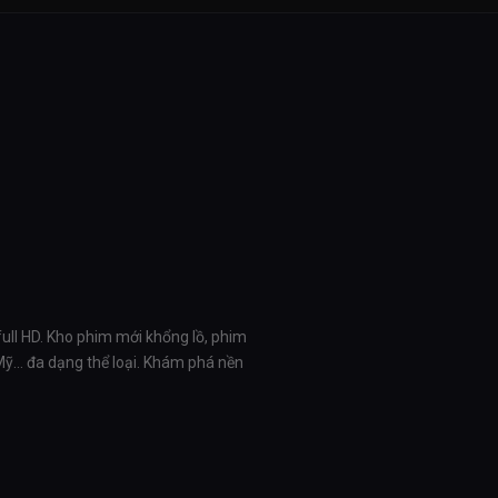
full HD. Kho phim mới khổng lồ, phim
 Mỹ… đa dạng thể loại. Khám phá nền