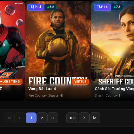
TẬP 14
8.2
TẬP 14
7.3
 + LỒNG TIẾNG
VIETSUB
TZ
Vùng Đất Lửa 4
Cảnh Sát Trưởng Vùn
Fire Country (Season 4)
Sheriff Country 1
1
2
3
...
108