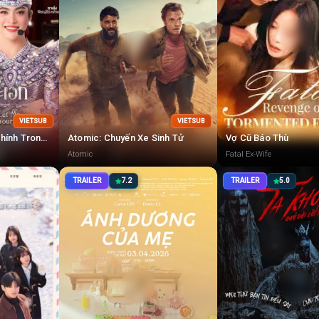
VIETSUB
VIETSUB
Xin Được Làm Nam Chính Trong Trái Tim Nam Chính
Atomic: Chuyến Xe Sinh Tử
Vợ Cũ Báo Thù
Atomic
Fatal Ex-Wife
TRAILER
7.2
TRAILER
5.0