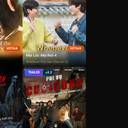
VIETSUB
VIETSUB
Mọi Lúc Mọi Nơi 4
Whenever Possible (Season 4)
TRAILER
5.2