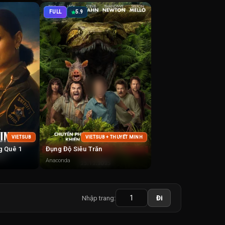
FULL
5.9
VIETSUB
VIETSUB + THUYẾT MINH
g Quê 1
Đụng Độ Siêu Trăn
Anaconda
Nhập trang:
Đi