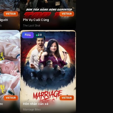
VIETSUB
VIETSUB
 Người
Phi Vụ Cuối Cùng
sk
The Last Shot
FULL
2.0
VIETSUB
VIETSUB
ược
Hôn nhân cắn xé
Marriage Bites