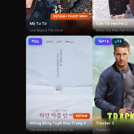
VIETSUB + THUYẾT MINH
Mộ Tư Từ
Con Tôi Hẹn Hò 2
Love Beyond The Grave
When Our Kids Fall In Lo
FULL
TẬP 16
7.5
VIETSUB
Không Bông Tuyết Nào Trong Sạch
Tracker 3
The Woman in the White Car
Tracker 3