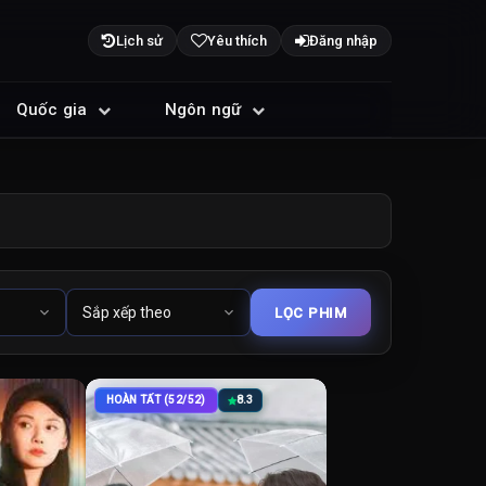
Lịch sử
Yêu thích
Đăng nhập
Quốc gia
Ngôn ngữ
HOÀN TẤT (52/52)
8.3