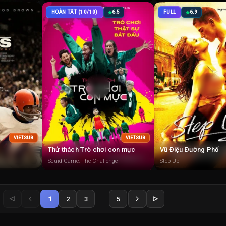
HOÀN TẤT (10/10)
6.5
FULL
6.9
VIETSUB
VIETSUB
Thử thách Trò chơi con mực
Vũ Điệu Đường Phố
Squid Game: The Challenge
Step Up
1
2
3
...
5