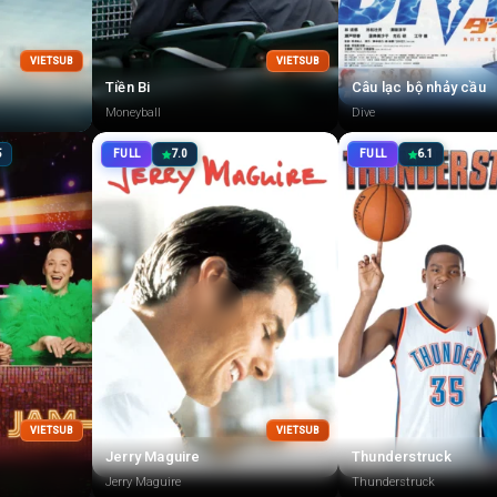
VIETSUB
VIETSUB
Tiền Bi
Câu lạc bộ nhảy cầu
Moneyball
Dive
5
FULL
7.0
FULL
6.1
VIETSUB
VIETSUB
Jerry Maguire
Thunderstruck
Jerry Maguire
Thunderstruck