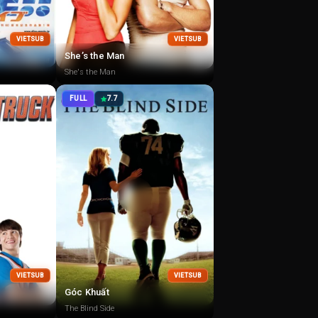
VIETSUB
VIETSUB
She’s the Man
She's the Man
FULL
7.7
VIETSUB
VIETSUB
Góc Khuất
The Blind Side