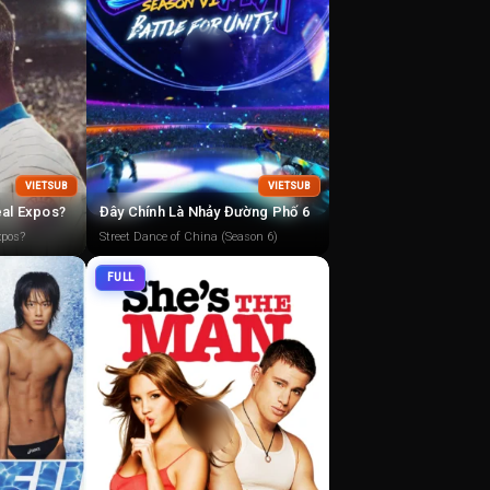
VIETSUB
VIETSUB
eal Expos?
Đây Chính Là Nhảy Đường Phố 6
xpos?
Street Dance of China (Season 6)
FULL