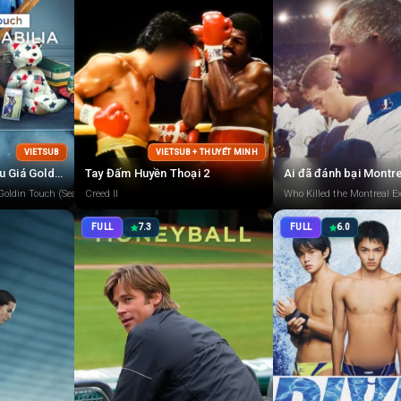
VIETSUB
VIETSUB + THUYẾT MINH
Vua Sưu Tập: Nhà Đấu Giá Goldin 1
Tay Đấm Huyền Thoại 2
Ai đã đánh bại Montr
 Goldin Touch (Season 1)
Creed II
Who Killed the Montreal E
FULL
7.3
FULL
6.0