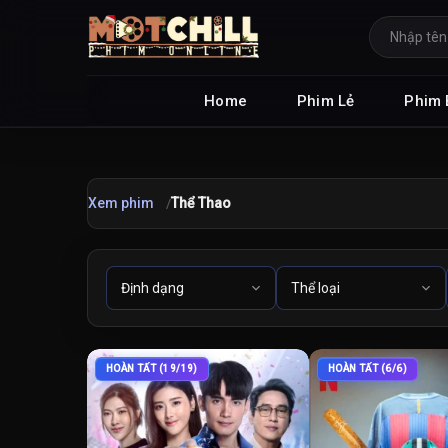
Home
Phim Lẻ
Phim 
Xem phim
Thể Thao
HOÀN TẤT (19/19)
HOÀN TẤT (6/6)