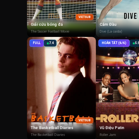
VIETSUB
Giải cứu bóng đá
Cắm Đầu
The Soccer Football Movie
Dive (La caída)
FULL
7.4
HOÀN TẤT (6/6)
5.
VIETSUB
The Basketball Diaries
Vũ Điệu Patin
The Basketball Diaries
Roller Jam