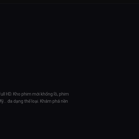
full HD. Kho phim mới khổng lồ, phim
 Mỹ… đa dạng thể loại. Khám phá nền