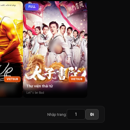
FULL
VIETSUB
VIETSUB
Thư viện thái tử
Let''s be Bad
Nhập trang:
Đi