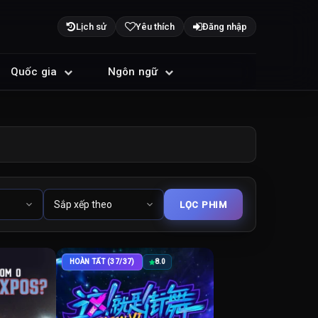
Lịch sử
Yêu thích
Đăng nhập
Quốc gia
Ngôn ngữ
HOÀN TẤT (37/37)
8.0