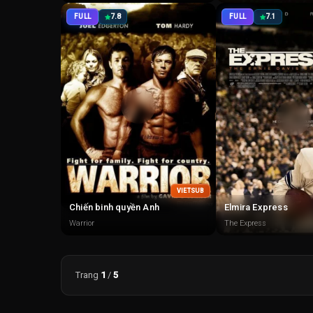
FULL
7.8
FULL
7.1
VIETSUB
Chiến binh quyền Anh
Elmira Express
Warrior
The Express
Trang
1
/
5