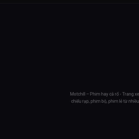
Motchill – Phim hay cả rổ - Trang x
chiếu rạp, phim bộ, phim lẻ từ nhi