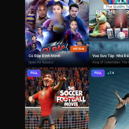
VIETSUB
Cú Đập Định Mệnh
Spike For Success
King Of Collectibles: The
FULL
FULL
7.4