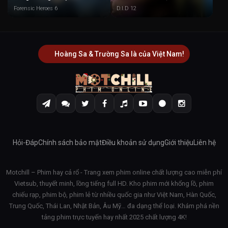
Forensic Heroes 6
D.I.D 12
Hoàng Sa & Trường Sa là của Việt Nam!
Hỏi-Đáp
Chính sách bảo mật
Điều khoản sử dụng
Giới thiệu
Liên hệ
Motchill – Phim hay cả rổ - Trang xem phim online chất lượng cao miễn phí
Vietsub, thuyết minh, lồng tiếng full HD. Kho phim mới khổng lồ, phim
chiếu rạp, phim bộ, phim lẻ từ nhiều quốc gia như Việt Nam, Hàn Quốc,
Trung Quốc, Thái Lan, Nhật Bản, Âu Mỹ… đa dạng thể loại. Khám phá nền
tảng phim trực tuyến hay nhất 2025 chất lượng 4K!