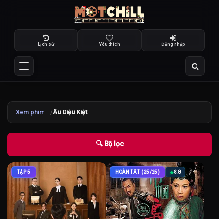
Lịch sử
Yêu thích
Đăng nhập
Xem phim
Âu Diệu Kiệt
🔍 Bộ lọc
TẬP 5
HOÀN TẤT (25/25)
8.8