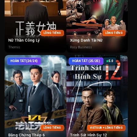
LỒNG TIẾNG
LỒNG TIẾNG
Nữ Thần Công Lý
Xứng Danh Tài Nữ
Themis
Rosy Business
HOÀN TẤT(24/24)
HOÀN TẤT (25/25)
5.0
LỒNG TIẾNG
VIETSUB + LỒNG TIẾNG
Bằng Chứng Thép 6
Trinh Sát Hình Sự 12