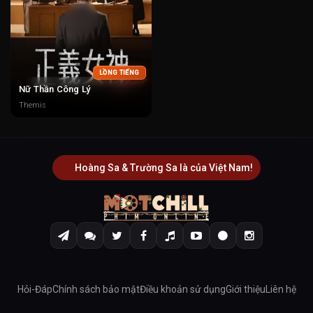
LỒNG TIẾNG
Nữ Thần Công Lý
Themis
Hoàng Sa & Trường Sa là của Việt Nam!
Hỏi-Đáp
Chính sách bảo mật
Điều khoản sử dụng
Giới thiệu
Liên hệ