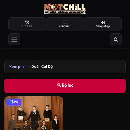
Lịch sử
Yêu thích
Đăng nhập
Xem phim
Doãn Cát Độ
🔍 Bộ lọc
TẬP 5