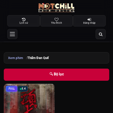
Lịch sử
Yêu thích
Đăng nhập
Xem phim
Thẩm Đan Quế
🔍 Bộ lọc
FULL
5.4