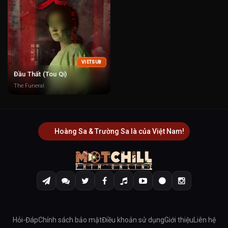
VIETSUB
Đầu Thất (Tou Qi)
The Funeral
Hoàng Sa & Trường Sa là của Việt Nam!
Hỏi-Đáp
Chính sách bảo mật
Điều khoản sử dụng
Giới thiệu
Liên hệ