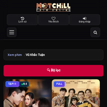
Lịch sử
Yêu thích
Đăng nhập
Xem phim
Vũ Khắc Tuận
🔍 Bộ lọc
TẬP 11
8.4
FULL