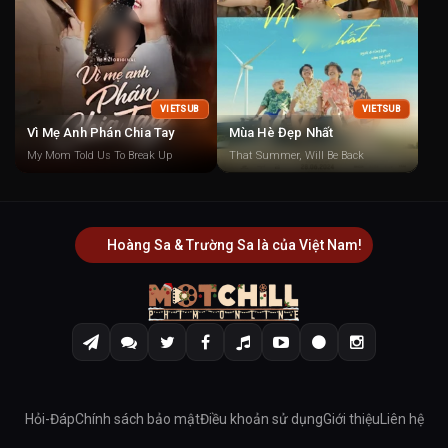
VIETSUB
VIETSUB
Vì Mẹ Anh Phán Chia Tay
Mùa Hè Đẹp Nhất
My Mom Told Us To Break Up
That Summer, Will Be Back
Hoàng Sa & Trường Sa là của Việt Nam!
Hỏi-Đáp
Chính sách bảo mật
Điều khoản sử dụng
Giới thiệu
Liên hệ