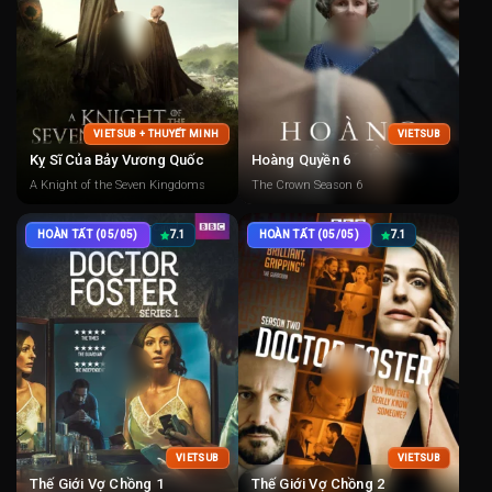
VIETSUB + THUYẾT MINH
VIETSUB
Kỵ Sĩ Của Bảy Vương Quốc
Hoàng Quyền 6
A Knight of the Seven Kingdoms
The Crown Season 6
HOÀN TẤT (05/05)
7.1
HOÀN TẤT (05/05)
7.1
VIETSUB
VIETSUB
Thế Giới Vợ Chồng 1
Thế Giới Vợ Chồng 2