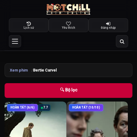
Lịch sử
Yêu thích
Đăng nhập
Xem phim
Bertie Carvel
🔍 Bộ lọc
HOÀN TẤT (6/6)
7.7
HOÀN TẤT (10/10)