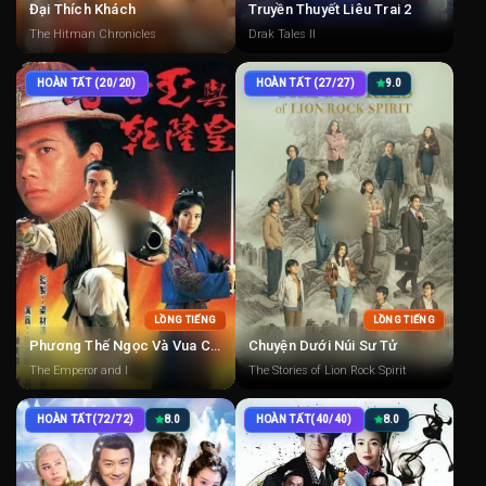
Đại Thích Khách
Truyền Thuyết Liêu Trai 2
The Hitman Chronicles
Drak Tales II
HOÀN TẤT (20/20)
HOÀN TẤT (27/27)
9.0
LỒNG TIẾNG
LỒNG TIẾNG
Phương Thế Ngọc Và Vua Càn Long
Chuyện Dưới Núi Sư Tử
The Emperor and I
The Stories of Lion Rock Spirit
HOÀN TẤT(72/72)
8.0
HOÀN TẤT(40/40)
8.0