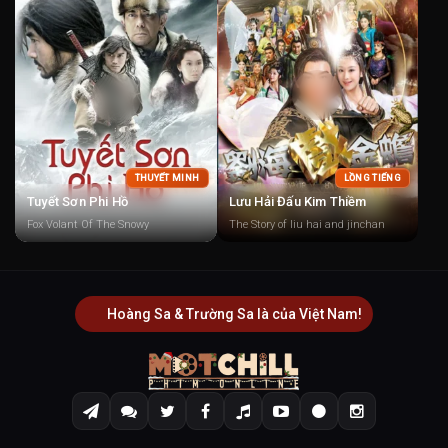
THUYẾT MINH
LỒNG TIẾNG
Tuyết Sơn Phi Hồ
Lưu Hải Đấu Kim Thiềm
Fox Volant Of The Snowy
The Story of liu hai and jinchan
Hoàng Sa & Trường Sa là của Việt Nam!