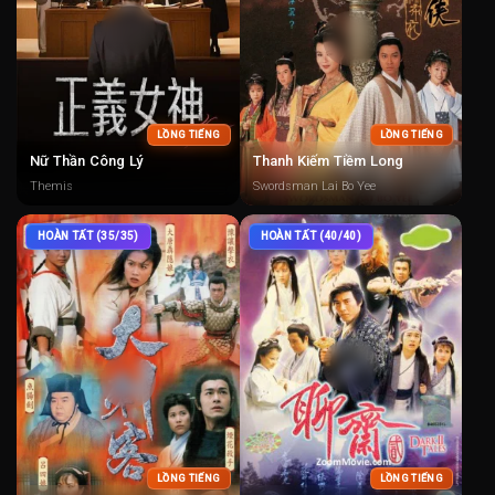
LỒNG TIẾNG
LỒNG TIẾNG
Nữ Thần Công Lý
Thanh Kiếm Tiềm Long
Themis
Swordsman Lai Bo Yee
HOÀN TẤT (35/35)
HOÀN TẤT (40/40)
LỒNG TIẾNG
LỒNG TIẾNG