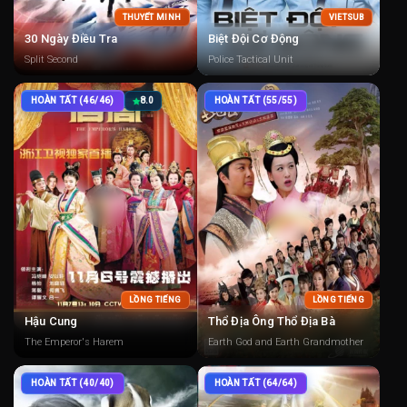
THUYẾT MINH
VIETSUB
30 Ngày Điều Tra
Biệt Đội Cơ Động
Split Second
Police Tactical Unit
HOÀN TẤT (46/46)
8.0
HOÀN TẤT (55/55)
LỒNG TIẾNG
LỒNG TIẾNG
Hậu Cung
Thổ Địa Ông Thổ Địa Bà
The Emperor's Harem
Earth God and Earth Grandmother
HOÀN TẤT (40/40)
HOÀN TẤT (64/64)