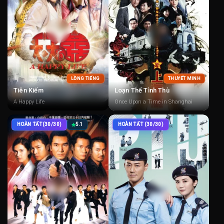
LỒNG TIẾNG
THUYẾT MINH
Tiên Kiếm
Loạn Thế Tình Thù
A Happy Life
Once Upon a Time in Shanghai
HOÀN TẤT(30/30)
5.1
HOÀN TẤT (30/30)