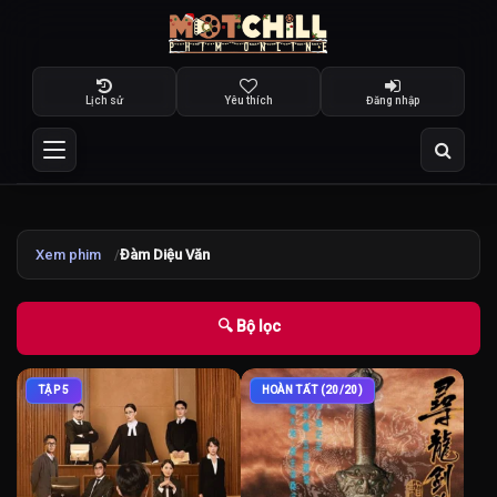
Lịch sử
Yêu thích
Đăng nhập
Xem phim
Đàm Diệu Văn
🔍 Bộ lọc
TẬP 5
HOÀN TẤT (20/20)