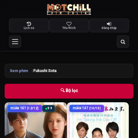
Lịch sử
Yêu thích
Đăng nhập
Xem phim
Fukushi Sota
🔍 Bộ lọc
HOÀN TẤT (12/12)
9.9
HOÀN TẤT (10/10)