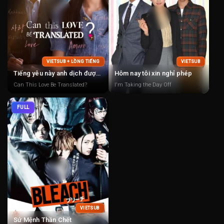
VIETSUB + LỒNG TIẾNG
VIETSUB
Tiếng yêu này anh dịch được không?
Hôm nay tôi xin nghỉ phép
Can This Love Be Translated?
I'm Taking the Day Off
FULL
VIETSUB
Sứ Mệnh Thần Chết