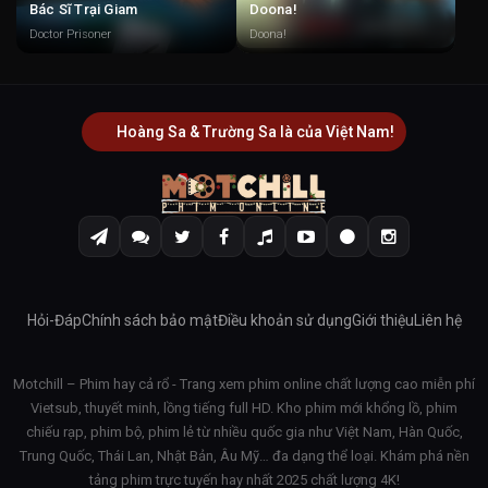
Bác Sĩ Trại Giam
Doona!
Doctor Prisoner
Doona!
Hoàng Sa & Trường Sa là của Việt Nam!
Hỏi-Đáp
Chính sách bảo mật
Điều khoản sử dụng
Giới thiệu
Liên hệ
Motchill – Phim hay cả rổ - Trang xem phim online chất lượng cao miễn phí
Vietsub, thuyết minh, lồng tiếng full HD. Kho phim mới khổng lồ, phim
chiếu rạp, phim bộ, phim lẻ từ nhiều quốc gia như Việt Nam, Hàn Quốc,
Trung Quốc, Thái Lan, Nhật Bản, Âu Mỹ… đa dạng thể loại. Khám phá nền
tảng phim trực tuyến hay nhất 2025 chất lượng 4K!