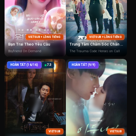
VIETSUB + LỒNG TIẾNG
VIETSUB + LỒNG TIẾNG
Bạn Trai Theo Yêu Cầu
Trung Tâm Chăm Sóc Chấn Thương
Boyfriend On Demand
The Trauma Code: Heroes on Call
HOÀN TẤT (16/16)
7.3
HOÀN TẤT (9/9)
VIETSUB
VIETSUB