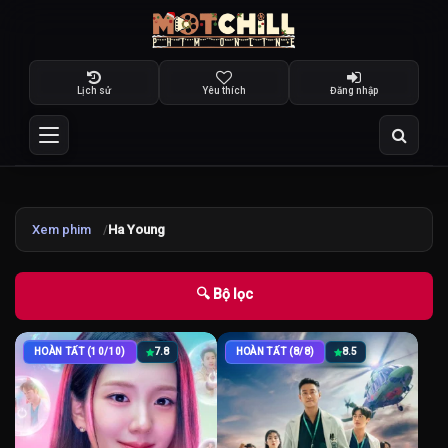
Lịch sử
Yêu thích
Đăng nhập
Xem phim
Ha Young
🔍 Bộ lọc
HOÀN TẤT (10/10)
7.8
HOÀN TẤT (8/8)
8.5