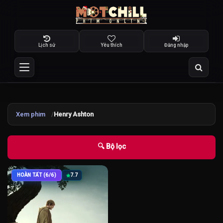
Lịch sử
Yêu thích
Đăng nhập
Xem phim
Henry Ashton
🔍 Bộ lọc
HOÀN TẤT (6/6)
7.7