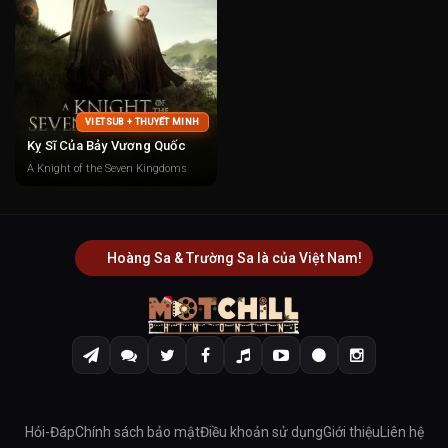
VIETSUB + THUYẾT MINH
Kỵ Sĩ Của Bảy Vương Quốc
A Knight of the Seven Kingdoms
Hoàng Sa & Trường Sa là của Việt Nam!
Hỏi-Đáp
Chính sách bảo mật
Điều khoản sử dụng
Giới thiệu
Liên hệ