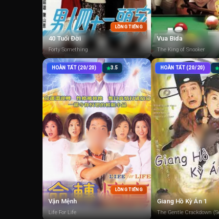
LỒNG TIẾNG
40 Tuổi Đời
Vua Bida
Forty Something
The King of Snooker
HOÀN TẤT (20/20)
3.5
HOÀN TẤT (20/20)
LỒNG TIẾNG
Vận Mệnh
Giang Hồ Kỳ Án 1
Life For Life
The Gentle Crackdown (S