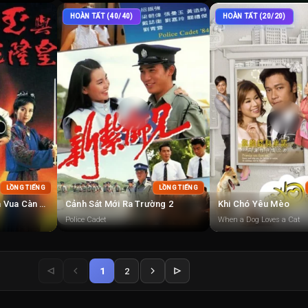
HOÀN TẤT (40/40)
HOÀN TẤT (20/20)
LỒNG TIẾNG
LỒNG TIẾNG
Phương Thế Ngọc Và Vua Càn Long
Cảnh Sát Mới Ra Trường 2
Khi Chó Yêu Mèo
Police Cadet
When a Dog Loves a Cat
1
2