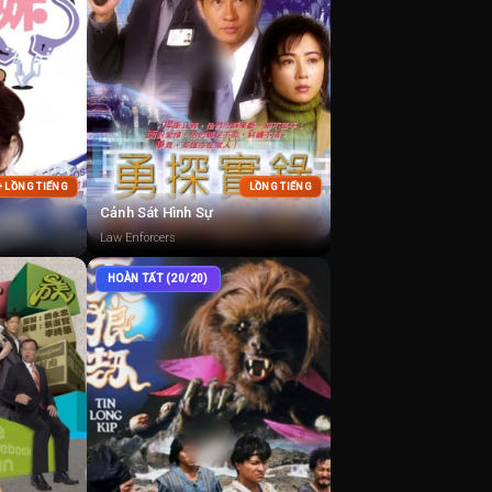
+ LỒNG TIẾNG
LỒNG TIẾNG
Cảnh Sát Hình Sự
Law Enforcers
HOÀN TẤT (20/20)