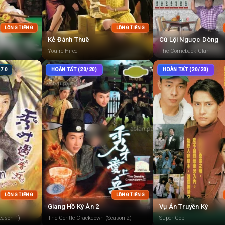
LỒNG TIẾNG
LỒNG TIẾNG
Kẻ Đánh Thuê
Cú Lội Ngược Dòng
You're Hired
The Comeback Clan
7.0
HOÀN TẤT (20/20)
HOÀN TẤT (20/20)
LỒNG TIẾNG
LỒNG TIẾNG
Giang Hồ Kỳ Án 2
Vụ Án Truyền Kỳ
eason 1)
The Gentle Crackdown (Season 2)
Super Cop