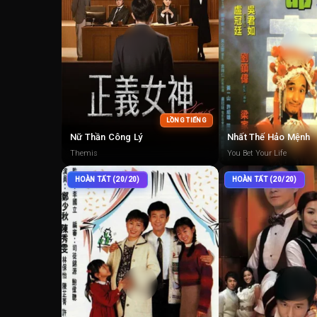
LỒNG TIẾNG
Nữ Thần Công Lý
Nhất Thế Hảo Mệnh
Themis
You Bet Your Life
HOÀN TẤT (20/20)
HOÀN TẤT (20/20)