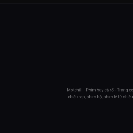
Motchill – Phim hay cả rổ - Trang x
chiếu rạp, phim bộ, phim lẻ từ nhi