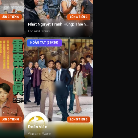
LỒNG TIẾNG
LỒNG TIẾNG
Nhật Nguyệt Tranh Hùng: Thiên Lang Kiếp
Leo And Sirius
HOÀN TẤT (30/30)
LỒNG TIẾNG
LỒNG TIẾNG
Đoàn Viên
Wax and Wane