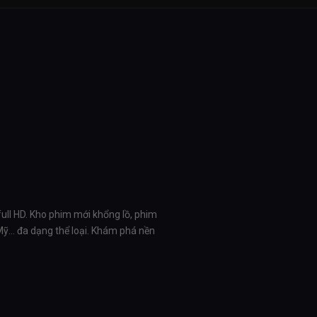
full HD. Kho phim mới khổng lồ, phim
 Mỹ… đa dạng thể loại. Khám phá nền