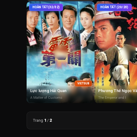
HOÀN TẤT(32/32)
HOÀN TẤT (20/20)
VIETSUB
Lực lượng Hải Quan
A Matter of Customs
The Emperor and I
Trang
1
/
2