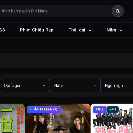
Bộ
Phim Chiếu Rạp
Thể loại
Năm
HOÀN TẤT (20/20)
FULL
4.0