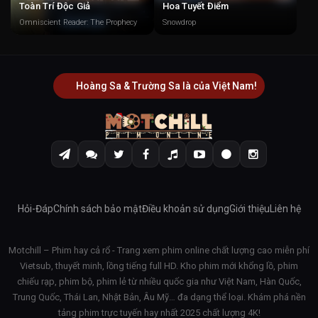
Toàn Trí Độc Giả
Hoa Tuyết Điểm
Omniscient Reader: The Prophecy
Snowdrop
Hoàng Sa & Trường Sa là của Việt Nam!
Hỏi-Đáp
Chính sách bảo mật
Điều khoản sử dụng
Giới thiệu
Liên hệ
Motchill – Phim hay cả rổ - Trang xem phim online chất lượng cao miễn phí
Vietsub, thuyết minh, lồng tiếng full HD. Kho phim mới khổng lồ, phim
chiếu rạp, phim bộ, phim lẻ từ nhiều quốc gia như Việt Nam, Hàn Quốc,
Trung Quốc, Thái Lan, Nhật Bản, Âu Mỹ… đa dạng thể loại. Khám phá nền
tảng phim trực tuyến hay nhất 2025 chất lượng 4K!