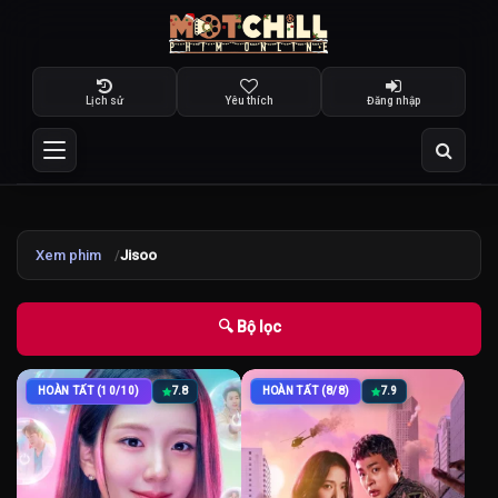
Lịch sử
Yêu thích
Đăng nhập
Xem phim
Jisoo
🔍 Bộ lọc
HOÀN TẤT (10/10)
7.8
HOÀN TẤT (8/8)
7.9