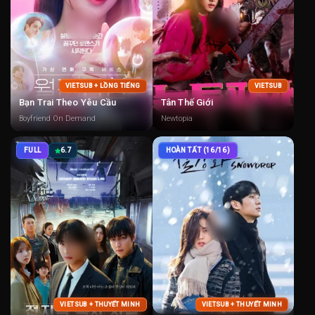
VIETSUB + LỒNG TIẾNG
VIETSUB
Bạn Trai Theo Yêu Cầu
Tân Thế Giới
Boyfriend On Demand
Newtopia
FULL
6.7
HOÀN TẤT (16/16)
VIETSUB + THUYẾT MINH
VIETSUB + THUYẾT MINH