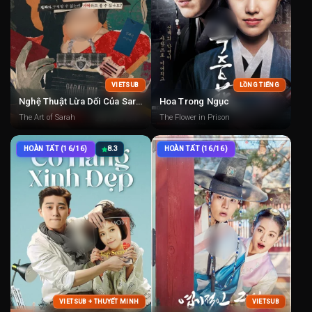
VIETSUB
LỒNG TIẾNG
Nghệ Thuật Lừa Dối Của Sarah
Hoa Trong Ngục
The Art of Sarah
The Flower in Prison
HOÀN TẤT (16/16)
8.3
HOÀN TẤT (16/16)
VIETSUB + THUYẾT MINH
VIETSUB