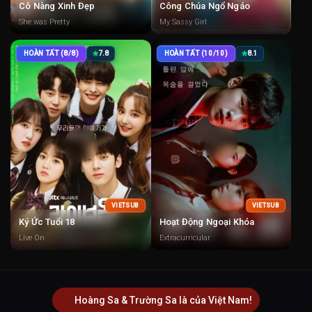
Cô Nàng Xinh Đẹp
Công Chúa Ngổ Ngáo
She was Pretty
My Sassy Girl
HOÀN TẤT (8/8)
7.8
HOÀN TẤT (10/10)
8.1
VIETSUB
VIETSUB
Ký Ức Tuổi 18
Hoạt Động Ngoại Khóa
Live On
Extracurricular
Hoàng Sa & Trường Sa là của Việt Nam!