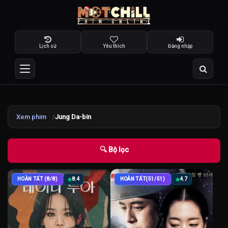
Lịch sử
Yêu thích
Đăng nhập
Xem phim
Jung Da-bin
🔍 Bộ lọc
HOÀN TẤT (8/8)
8.4
HOÀN TẤT(51/51)
4.7