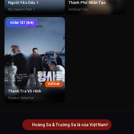
Người Yêu Dấu 1
Thành Phố Nhân Tạo
My Dearest Part 1
Artificial City
HOÀN TẤT (8/8)
VIETSUB
Thanh Tra Vô Hình
Shadow Detective
Hoàng Sa & Trường Sa là của Việt Nam!