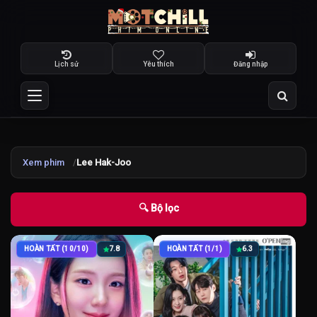
Lịch sử
Yêu thích
Đăng nhập
Xem phim
Lee Hak-Joo
🔍 Bộ lọc
HOÀN TẤT (10/10)
7.8
HOÀN TẤT (1/1)
6.3