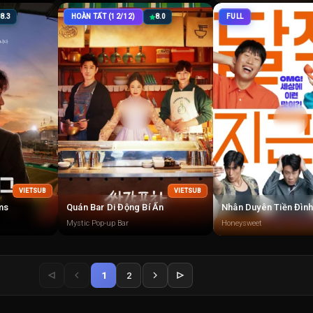
8.3
HOÀN TẤT (12/12)
8.0
FULL
VIETSUB
VIETSUB
ms
Quán Bar Di Động Bí Ẩn
Nhân Duyên Tiền Đình
Mystic Pop-up Bar
Honeysweet
1
2