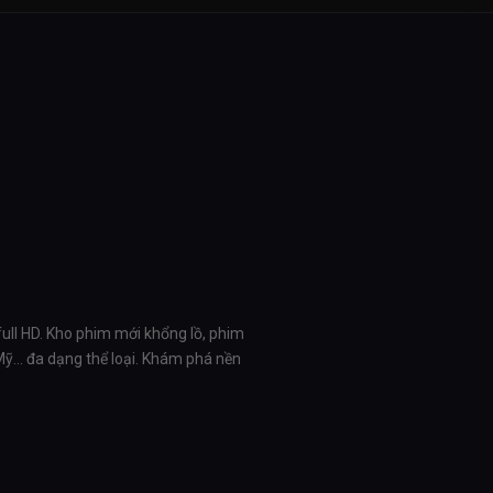
full HD. Kho phim mới khổng lồ, phim
 Mỹ… đa dạng thể loại. Khám phá nền