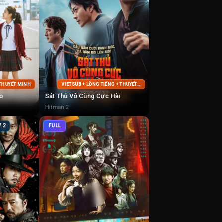
 THUYẾT MINH
VIETSUB + LỒNG TIẾNG + THUYẾT MINH
o
Sát Thủ Vô Cùng Cực Hài
Hitman 2
7.2
FULL