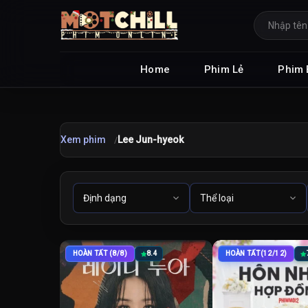
Home
Phim Lẻ
Phim 
Xem phim
Lee Jun-hyeok
HOÀN TẤT (8/8)
8.4
HOÀN TẤT(12/12)