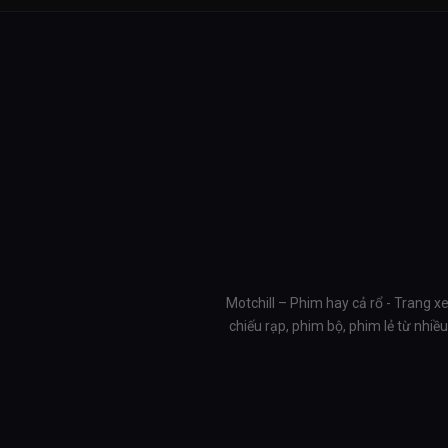
Motchill – Phim hay cả rổ - Trang x
chiếu rạp, phim bộ, phim lẻ từ nhi