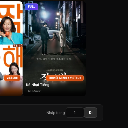
FULL
VIETSUB
THUYẾT MINH + VIETSUB
Kẻ Nhại Tiếng
The Mimic
Nhập trang:
Đi