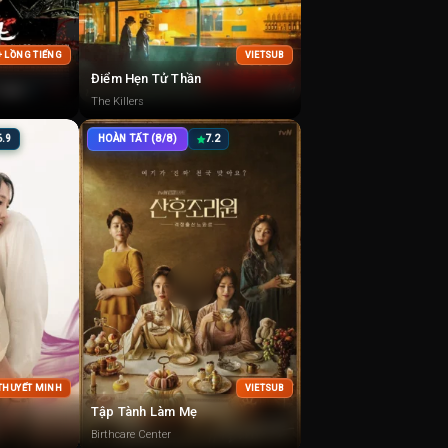
+ LỒNG TIẾNG
VIETSUB
Điểm Hẹn Tử Thần
The Killers
6.9
HOÀN TẤT (8/8)
7.2
 THUYẾT MINH
VIETSUB
Tập Tành Làm Mẹ
Birthcare Center