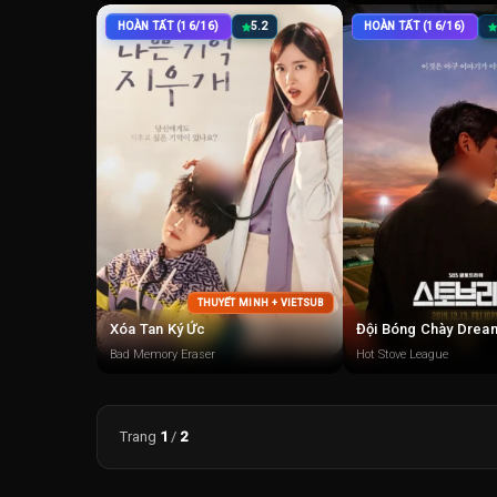
HOÀN TẤT (16/16)
5.2
HOÀN TẤT (16/16)
THUYẾT MINH + VIETSUB
Xóa Tan Ký Ức
Đội Bóng Chày Drea
Bad Memory Eraser
Hot Stove League
Trang
1
/
2