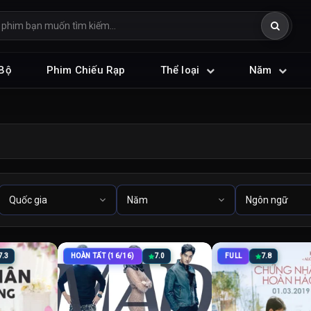
Bộ
Phim Chiếu Rạp
Thể loại
Năm
7.3
HOÀN TẤT (16/16)
7.0
FULL
7.8