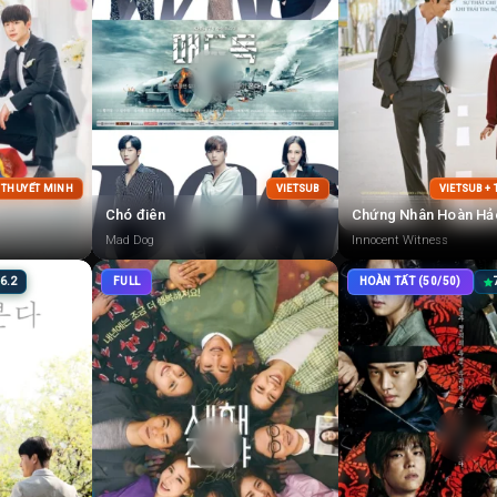
+ THUYẾT MINH
VIETSUB
VIETSUB +
Chó điên
Chứng Nhân Hoàn Hả
Mad Dog
Innocent Witness
6.2
FULL
HOÀN TẤT (50/50)