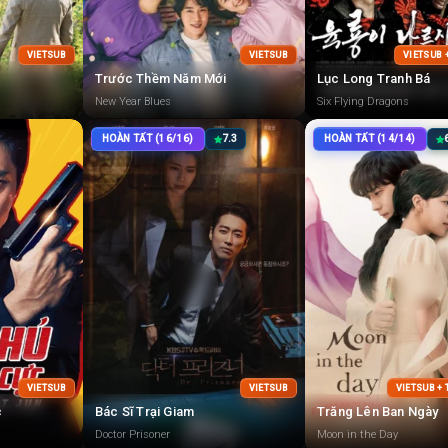
VIETSUB
VIETSUB
VIETSUB 
Trước Thềm Năm Mới
Lục Long Tranh Bá
New Year Blues
Six Flying Dragons
HOÀN TẤT (16/16)
7.3
HOÀN TẤT (14/14)
VIETSUB
VIETSUB
VIETSUB +
c
Bác Sĩ Trại Giam
Trăng Lên Ban Ngày
Doctor Prisoner
Moon in the Day