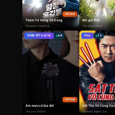
VIETSUB
Thám Tử Hong Gil Dong
Khi gió thổi
Phantom Detective
The Wind Blows
HOÀN TẤT (16/16)
6.8
FULL
7.2
VIETSUB
Âm mưu và lừa dối
Sát Thủ Vô Cùng Cự
The Lies Within
Hitman: Agent Jun