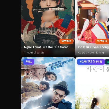
VIETSUB
VIETSUB 
Nghệ Thuật Lừa Dối Của Sarah
Cô Dâu Xuyên Không
The Art of Sarah
Cô Dâu Xuyên Không
FULL
HOÀN TẤT (16/16)