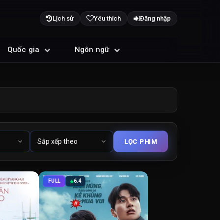
Lịch sử
Yêu thích
Đăng nhập
Quốc gia
Ngôn ngữ
FULL
6.4