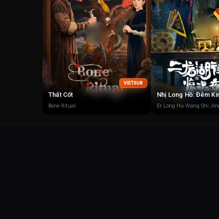
VIETSUB
Thất Cốt
Nhị Long Hồ: Đêm Ki
Bone Ritual
Er Long Hu Wang Shi Jin