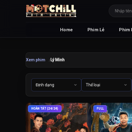
Home
Phim Lẻ
Phim 
Xem phim
Lý Minh
HOÀN TẤT (24/24)
FULL