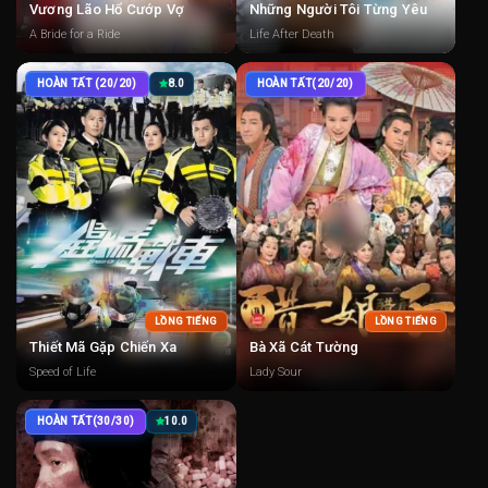
Vương Lão Hổ Cướp Vợ
Những Người Tôi Từng Yêu
A Bride for a Ride
Life After Death
HOÀN TẤT (20/20)
8.0
HOÀN TẤT(20/20)
LỒNG TIẾNG
LỒNG TIẾNG
Thiết Mã Gặp Chiến Xa
Bà Xã Cát Tường
Speed of Life
Lady Sour
HOÀN TẤT(30/30)
10.0