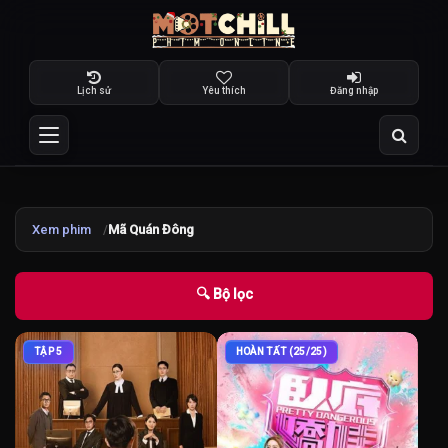
Lịch sử
Yêu thích
Đăng nhập
Xem phim
Mã Quán Đông
🔍 Bộ lọc
TẬP 5
HOÀN TẤT (25/25)