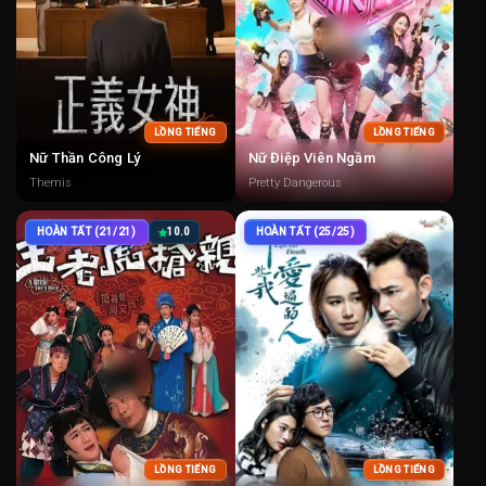
LỒNG TIẾNG
LỒNG TIẾNG
Nữ Thần Công Lý
Nữ Điệp Viên Ngầm
Themis
Pretty Dangerous
HOÀN TẤT (21/21)
10.0
HOÀN TẤT (25/25)
LỒNG TIẾNG
LỒNG TIẾNG