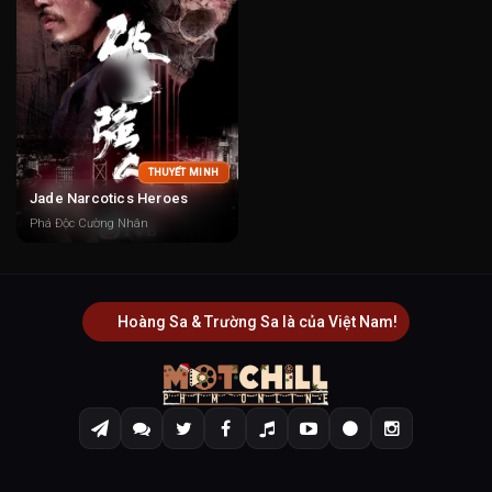
THUYẾT MINH
Jade Narcotics Heroes
Phá Độc Cường Nhân
Hoàng Sa & Trường Sa là của Việt Nam!