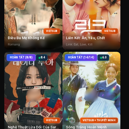
VIETSUB
VIETSUB
Điều Ba Mẹ Không Kể
Liên Kết: Ăn, Yêu, Chết
Romang
Link: Eat, Love, Kill
HOÀN TẤT (8/8)
8.4
HOÀN TẤT (14/14)
6.0
VIETSUB
VIETSUB + THUYẾT MINH
Nghệ Thuật Lừa Dối Của Sarah
Sông Trăng Hoán Mệnh