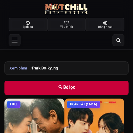
Lịch sử
Yêu thích
Đăng nhập
Xem phim
Park Bo-kyung
🔍 Bộ lọc
FULL
HOÀN TẤT (16/16)