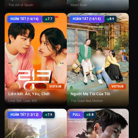
The Art of Sarah
Moon River
HOÀN TẤT (16/16)
7.7
HOÀN TẤT (14/14)
8.9
VIETSUB
VIETSUB
Liên kết: Ăn, Yêu, Chết
Người Mẹ Tồi Của Tôi
Link: Eat, Love, Kill
The Good Bad Mother
HOÀN TẤT (12/12)
7.9
FULL
5.8