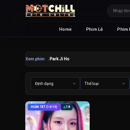
Home
Phim Lẻ
Phim 
Xem phim
Park Ji Ho
HOÀN TẤT (10/10)
7.8