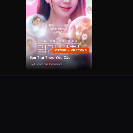
VIETSUB + LỒNG TIẾNG
Bạn Trai Theo Yêu Cầu
Boyfriend On Demand