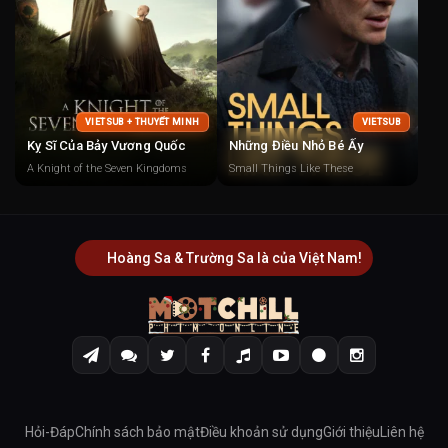
VIETSUB + THUYẾT MINH
VIETSUB
Kỵ Sĩ Của Bảy Vương Quốc
Những Điều Nhỏ Bé Ấy
A Knight of the Seven Kingdoms
Small Things Like These
Hoàng Sa & Trường Sa là của Việt Nam!
Hỏi-Đáp
Chính sách bảo mật
Điều khoản sử dụng
Giới thiệu
Liên hệ