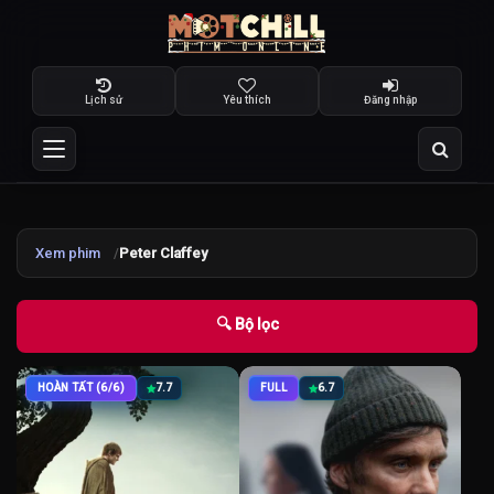
Lịch sử
Yêu thích
Đăng nhập
Xem phim
Peter Claffey
🔍 Bộ lọc
HOÀN TẤT (6/6)
7.7
FULL
6.7