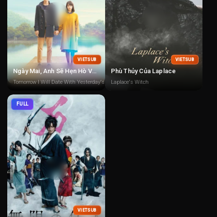
VIETSUB
VIETSUB
Ngày Mai, Anh Sẽ Hẹn Hò Với Em Của Ngày Hôm Qua
Phù Thủy Của Laplace
Tomorrow I Will Date With Yesterday's You
Laplace's Witch
FULL
VIETSUB