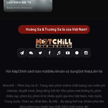
Lưỡi Kiếm Bất Tử
Blade of the Immortal
Hoàng Sa & Trường Sa là của Việt Nam!
Hỏi-Đáp
Chính sách bảo mật
Điều khoản sử dụng
Giới thiệu
Liên hệ
Motchill – Phim hay cả rổ - Trang xem phim online chất lượng cao miễn phí
Vietsub, thuyết minh, lồng tiếng full HD. Kho phim mới khổng lồ, phim
chiếu rạp, phim bộ, phim lẻ từ nhiều quốc gia như Việt Nam, Hàn Quốc,
Trung Quốc, Thái Lan, Nhật Bản, Âu Mỹ… đa dạng thể loại. Khám phá nền
tảng phim trực tuyến hay nhất 2025 chất lượng 4K!