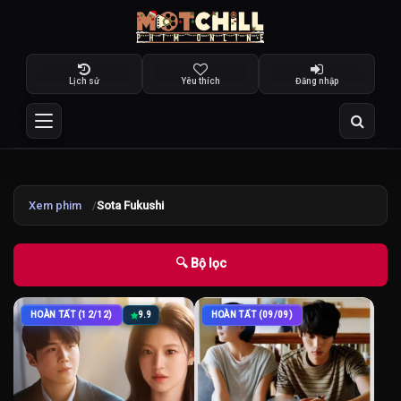
Lịch sử
Yêu thích
Đăng nhập
Xem phim
Sota Fukushi
🔍 Bộ lọc
HOÀN TẤT (12/12)
9.9
HOÀN TẤT (09/09)