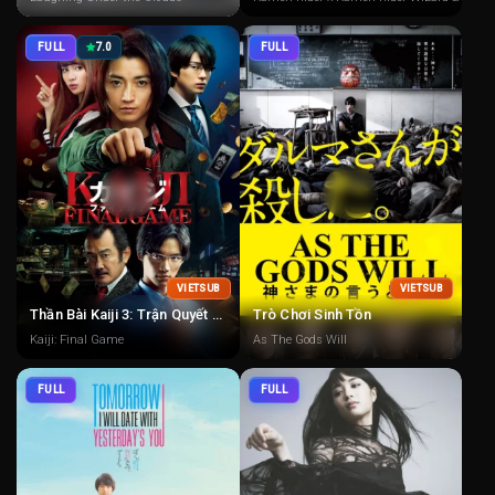
FULL
7.0
FULL
VIETSUB
VIETSUB
Thần Bài Kaiji 3: Trận Quyết Tử
Trò Chơi Sinh Tồn
Kaiji: Final Game
As The Gods Will
FULL
FULL