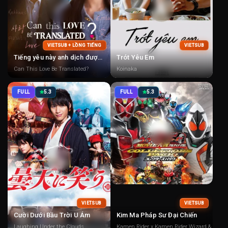
VIETSUB + LỒNG TIẾNG
VIETSUB
Tiếng yêu này anh dịch được không?
Trót Yêu Em
Can This Love Be Translated?
Koinaka
FULL
5.3
FULL
5.3
VIETSUB
VIETSUB
Cười Dưới Bầu Trời U Ám
Kim Ma Pháp Sư Đại Chiến
Laughing Under the Clouds
Kamen Rider x Kamen Rider Wizard & Fourz