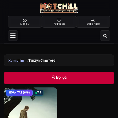
Lịch sử
Yêu thích
Đăng nhập
Xem phim
Tanzyn Crawford
🔍 Bộ lọc
HOÀN TẤT (6/6)
7.7