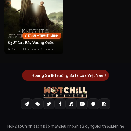
VIETSUB + THUYẾT MINH
Kỵ Sĩ Của Bảy Vương Quốc
A Knight of the Seven Kingdoms
Hoàng Sa & Trường Sa là của Việt Nam!
Hỏi-Đáp
Chính sách bảo mật
Điều khoản sử dụng
Giới thiệu
Liên hệ