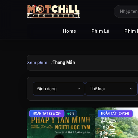
Home
Phim Lẻ
Phim 
Xem phim
Thang Mẫn
HOÀN TẤT (28/28)
5.5
HOÀN TẤT (24/24)