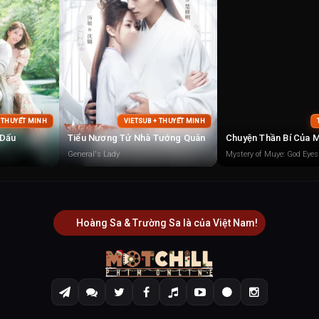
+ THUYẾT MINH
VIETSUB + THUYẾT MINH
 Dấu
Tiểu Nương Tử Nhà Tướng Quân
General's Lady
Mystery of Muye: God Eyes
Hoàng Sa & Trường Sa là của Việt Nam!