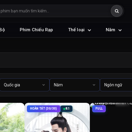
Bộ
Phim Chiếu Rạp
Thể loại
Năm
HOÀN TẤT (30/30)
8.1
FULL