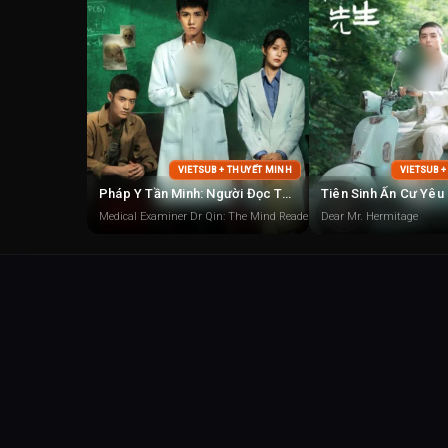
VIETSUB + THUYẾT MINH
VIETSUB 
Pháp Y Tần Minh: Người Đọc Tâm
Tiên Sinh Ẩn Cư Yêu
Medical Examiner Dr Qin: The Mind Reader
Dear Mr. Hermitage