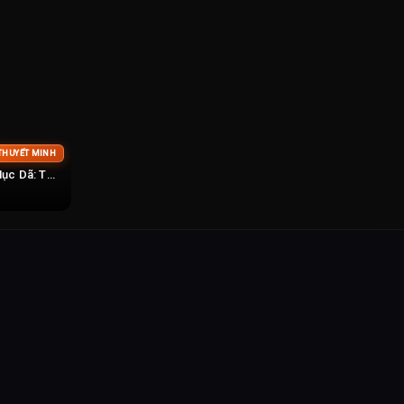
THUYẾT MINH
Chuyện Thần Bí Của Mục Dã: Thần Tiên Nhãn